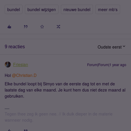
bundel
bundel wijzigen
nieuwe bundel
meer mb's
Oudste eerst
9 reacties
Friesian
Forum|Forum|1 year ago
Hoi ​
@Christian.D
Elke bundel loopt bij Simyo van de eerste dag tot en met de
laatste dag van elke maand. Je kunt hem dus niet deze maand al
gebruiken.
Tegen thee zeg ik geen nee. // Ik duik dieper in de materie
wanneer nodig.