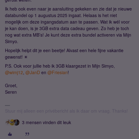
Ik heb ook even naar je aansluiting gekeken en zie dat je nieuwe
databundel op 1 augustus 2025 ingaat. Helaas is het niet
mogelijk om deze ingangsdatum aan te passen. Wat ik wél voor
je kan doen, is je 3GB extra data cadeau geven. Zo heb je toch
nog wat extra MB’s! Je kunt deze extra bundel activeren via Mijn
Simyo.
Hopelijk helpt dit je een beetje! Alvast een hele fijne vakantie
gewenst! ☀
P.S. Ook voor jullie heb ik 3GB klaargezet in Mijn Simyo, ​
@wimj12
, ​
@JanD
en ​
@Friesian
!
Groet,
Seren
Stuur mij alleen een privébericht als ik daar om vraag. Thanks!
3 mensen vinden dit leuk