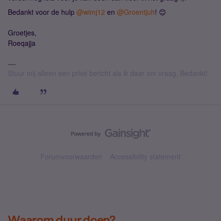
Bedankt voor de hulp
@wimj12
en
@Groentjuh
! 😊
Groetjes,
Roeqajja
Stuur mij alleen een privé bericht als ik daar om vraag. Bedankt!
Forumvoorwaarden
Accessibility statement
Waarom duur doen?