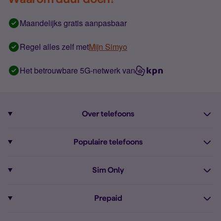
Maandelijks gratis aanpasbaar
Regel alles zelf met
Mijn Simyo
Het betrouwbare 5G-netwerk van
Over telefoons
Abonnement met telefoon
Populaire telefoons
Informatie over telefoons
Pixel 10
Sim Only
Alle telefoons
Pixel 9a
Sim Only
Prepaid
iPhone 16
Sim Only internet
Prepaid
iPhone 16e