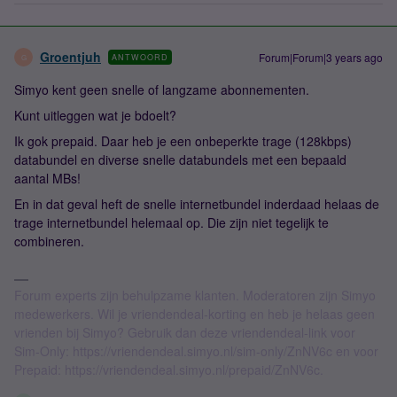
Groentjuh
Forum|Forum|3 years ago
ANTWOORD
G
Simyo kent geen snelle of langzame abonnementen.
Kunt uitleggen wat je bdoelt?
Ik gok prepaid. Daar heb je een onbeperkte trage (128kbps)
databundel en diverse snelle databundels met een bepaald
aantal MBs!
En in dat geval heft de snelle internetbundel inderdaad helaas de
trage internetbundel helemaal op. Die zijn niet tegelijk te
combineren.
Forum experts zijn behulpzame klanten. Moderatoren zijn Simyo
medewerkers. Wil je vriendendeal-korting en heb je helaas geen
vrienden bij Simyo? Gebruik dan deze vriendendeal-link voor
Sim-Only: https://vriendendeal.simyo.nl/sim-only/ZnNV6c en voor
Prepaid: https://vriendendeal.simyo.nl/prepaid/ZnNV6c.