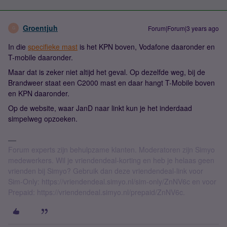
Groentjuh
Forum|Forum|3 years ago
G
In die
specifieke mast
is het KPN boven, Vodafone daaronder en
T-mobile daaronder.
Maar dat is zeker niet altijd het geval. Op dezelfde weg, bij de
Brandweer staat een C2000 mast en daar hangt T-Mobile boven
en KPN daaronder.
Op de website, waar JanD naar linkt kun je het inderdaad
simpelweg opzoeken.
Forum experts zijn behulpzame klanten. Moderatoren zijn Simyo
medewerkers. Wil je vriendendeal-korting en heb je helaas geen
vrienden bij Simyo? Gebruik dan deze vriendendeal-link voor
Sim-Only: https://vriendendeal.simyo.nl/sim-only/ZnNV6c en voor
Prepaid: https://vriendendeal.simyo.nl/prepaid/ZnNV6c.