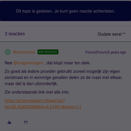
Dit topic is gesloten. Je kunt geen reactie achterlaten.
Oudste eerst
3 reacties
Anonymous
Forum|Forum|3 years ago
ANTWOORD
A
Nee
@vragenvragen
, dat klopt maar ten dele.
Zo goed als iedere provider gebruikt zoveel mogelijk zijn eigen
zendmast en in sommige gevallen delen ze de mast met elkaar,
maar dat is dan uitzonderlijk.
Zie onderstaande link met alle info:
https://antennekaart.nl/kaart/4g?
lat=52.42482596&lng=5.51651&zoom=11