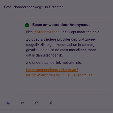
Foto: Noorderhogeweg 1 in Drachten.
Beste antwoord door
Anonymous
Nee
@vragenvragen
, dat klopt maar ten dele.
Zo goed als iedere provider gebruikt zoveel
mogelijk zijn eigen zendmast en in sommige
gevallen delen ze de mast met elkaar, maar
dat is dan uitzonderlijk.
Zie onderstaande link met alle info:
https://antennekaart.nl/kaart/4g?
lat=52.42482596&lng=5.51651&zoom=11