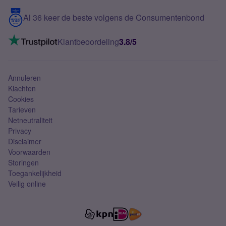
5G internet
Contact
Al 36 keer de beste volgens de Consumentenbond
Mobiel internet
VoLTE 4G bellen
Klantbeoordeling
3.8/5
Mobiel abonnement
Simkaart
Annuleren
Klachten
Cookies
Tarieven
Netneutraliteit
Privacy
Disclaimer
Voorwaarden
Storingen
Toegankelijkheid
Veilig online