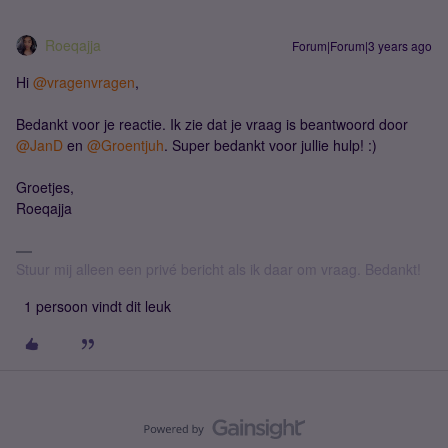
Roeqajja
Forum|Forum|3 years ago
Hi
@vragenvragen
,
Bedankt voor je reactie. Ik zie dat je vraag is beantwoord door
@JanD
en
@Groentjuh
. Super bedankt voor jullie hulp! :)
Groetjes,
Roeqajja
Stuur mij alleen een privé bericht als ik daar om vraag. Bedankt!
1 persoon vindt dit leuk