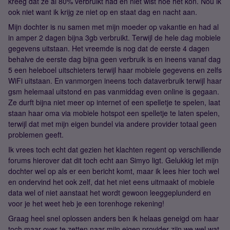
kreeg dat ze al 80% verbruikt had en niet wist hoe het kon. Nou ik
ook niet want ik krijg ze niet op en staat dag en nacht aan.
Mijn dochter is nu samen met mijn moeder op vakantie en had al
in amper 2 dagen bijna 3gb verbruikt. Terwijl de hele dag mobiele
gegevens uitstaan. Het vreemde is nog dat de eerste 4 dagen
behalve de eerste dag bijna geen verbruik is en ineens vanaf dag
5 een heleboel uitschieters terwijl haar mobiele gegevens en zelfs
WiFi uitstaan. En vanmorgen ineens toch dataverbruik terwijl haar
gsm helemaal uitstond en pas vanmiddag even online is gegaan.
Ze durft bijna niet meer op internet of een spelletje te spelen, laat
staan haar oma via mobiele hotspot een spelletje te laten spelen,
terwijl dat met mijn eigen bundel via andere provider totaal geen
problemen geeft.
Ik vrees toch echt dat gezien het klachten regent op verschillende
forums hierover dat dit toch echt aan Simyo ligt. Gelukkig let mijn
dochter wel op als er een bericht komt, maar ik lees hier toch wel
en ondervind het ook zelf, dat het niet eens uitmaakt of mobiele
data wel of niet aanstaat het wordt gewoon leeggeplunderd en
voor je het weet heb je een torenhoge rekening!
Graag heel snel oplossen anders ben ik helaas geneigd om haar
toch maar over te zetten naar mijn eigen provider zijn we wel wat