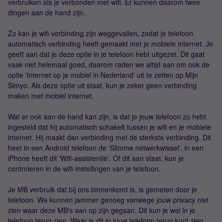
verbruiken als je verbonden met wifi. Er kunnen daarom twee
dingen aan de hand zijn.
Zo kan je wifi verbinding zijn weggevallen, zodat je telefoon
automatisch verbinding heeft gemaakt met je mobiele internet. Je
geeft aan dat je deze optie in je telefoon hebt uitgezet. Dit gaat
vaak niet helemaal goed, daarom raden we altijd aan om ook de
optie 'Internet op je mobiel in Nederland' uit te zetten op Mijn
Simyo. Als deze optie uit staat, kun je zeker geen verbinding
maken met mobiel internet.
Wat er ook aan de hand kan zijn, is dat je jouw telefoon zo hebt
ingesteld dat hij automatisch schakelt tussen je wifi en je mobiele
internet. Hij maakt dan verbinding met de sterkste verbinding. Dit
heet in een Android telefoon de 'Slimme netwerkwissel', in een
iPhone heeft dit 'Wifi-assistentie'. Of dit aan staat, kun je
controleren in de wifi-instellingen van je telefoon.
Je MB verbruik dat bij ons binnenkomt is, is gemeten door je
telefoon. We kunnen jammer genoeg vanwege jouw privacy niet
zien waar deze MB's aan op zijn gegaan. Dit kun je wel in je
telefoon terug zien. Waar je dit in jouw telefoon terug kunt zien,