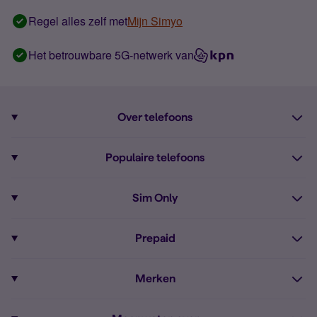
Regel alles zelf met
Mijn Simyo
Het betrouwbare 5G-netwerk van
Over telefoons
Abonnement met telefoon
Populaire telefoons
Informatie over telefoons
Pixel 10
Sim Only
Alle telefoons
Pixel 9a
Sim Only
Prepaid
iPhone 16
Sim Only internet
Prepaid
iPhone 16e
Merken
Onbeperkt bellen
Bestel Prepaid simkaart
iPhone 15
Apple
Zakelijk Sim Only abonnement