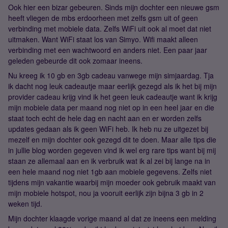
Ook hier een bizar gebeuren. Sinds mijn dochter een nieuwe gsm
heeft vliegen de mbs erdoorheen met zelfs gsm uit of geen
verbinding met mobiele data. Zelfs WiFi uit ook al moet dat niet
uitmaken. Want WiFi staat los van Simyo. Wifi maakt alleen
verbinding met een wachtwoord en anders niet. Een paar jaar
geleden gebeurde dit ook zomaar ineens.
Nu kreeg ik 10 gb en 3gb cadeau vanwege mijn simjaardag. Tja
ik dacht nog leuk cadeautje maar eerlijk gezegd als ik het bij mijn
provider cadeau krijg vind ik het geen leuk cadeautje want ik krijg
mijn mobiele data per maand nog niet op in een heel jaar en die
staat toch echt de hele dag en nacht aan en er worden zelfs
updates gedaan als ik geen WiFi heb. Ik heb nu ze uitgezet bij
mezelf en mijn dochter ook gezegd dit te doen. Maar alle tips die
in jullie blog worden gegeven vind ik wel erg rare tips want bij mij
staan ze allemaal aan en ik verbruik wat ik al zei bij lange na in
een hele maand nog niet 1gb aan mobiele gegevens. Zelfs niet
tijdens mijn vakantie waarbij mijn moeder ook gebruik maakt van
mijn mobiele hotspot, nou ja vooruit eerlijk zijn bijna 3 gb in 2
weken tijd.
Mijn dochter klaagde vorige maand al dat ze ineens een melding