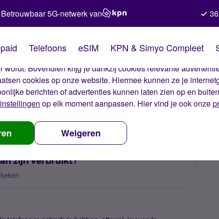
Betrouwbaar 5G-netwerk van
36
kies van Simyo
paid
Telefoons
eSIM
KPN & Simyo Compleet
okies op onze website. Met deze cookies zorgen wij ervoor dat j
 wordt. Bovendien krijg je dankzij cookies relevante advertentie
laatsen cookies op onze website. Hiermee kunnen ze je internet
oonlijke berichten of advertenties kunnen laten zien op en buite
instellingen
op elk moment aanpassen. Hier vind je ook onze
p
erug zien waar mijn MB's aan zijn verbruikt?
ren
Weigeren
an zijn verbruikt?
ekeken