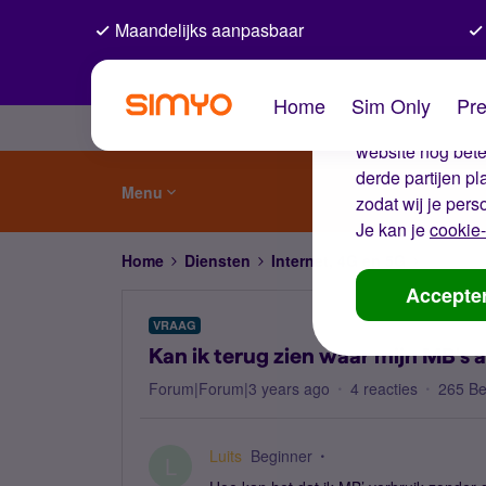
Maandelijks aanpasbaar
De coo
Home
Sim Only
Pre
Wij gebruiken co
website nog beter
derde partijen p
Menu
zodat wij je pers
Je kan je
cookie-
Home
Diensten
Internet, 4G en 5G
Kan ik t
Accepte
VRAAG
Kan ik terug zien waar mijn MB's a
Forum|Forum|3 years ago
4 reacties
265 B
Luits
Beginner
L