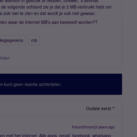
e telefoon in gebruik te hebben, oftewel, 's avonds
 de volgende ochtend zie je dat je 2 MB verbruikt hebt om
s ook niet te zien en dat wordt je ook niet gewaar.
 zien waar de internet MB's aan besteedt worden??
iksgegevens
mb
Delen
 Je kunt geen reactie achterlaten.
Oudste eerst
Forum|Forum|3 years ago
n met het internet. Alle apps, gmail, facebook, whatsapp