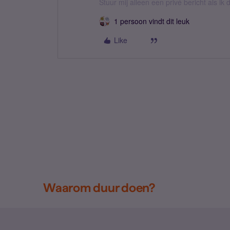
Stuur mij alleen een privé bericht als i
1 persoon vindt dit leuk
Like
Waarom duur doen?