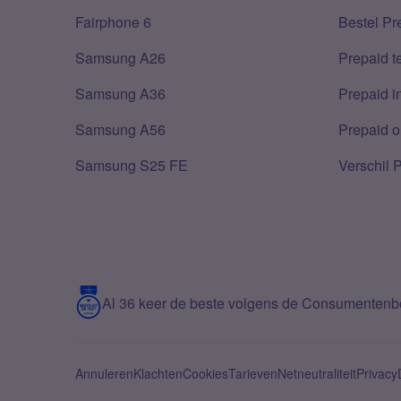
Fairphone 6
Bestel Pr
Samsung A26
Prepaid 
Samsung A36
Prepaid i
Samsung A56
Prepaid o
Samsung S25 FE
Verschil 
Al 36 keer de beste volgens de Consumenten
Annuleren
Klachten
Cookies
Tarieven
Netneutraliteit
Privacy