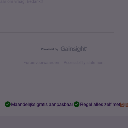
k daar om vraag. Bedankt!
Forumvoorwaarden
Accessibility statement
Maandelijks gratis aanpasbaar
Regel alles zelf met
Mij