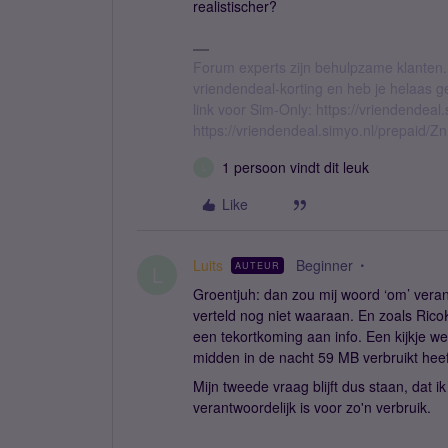
realistischer?
Forum experts zijn behulpzame klanten.
vriendendeal-korting en heb je helaas 
link voor Sim-Only: https://vriendendea
https://vriendendeal.simyo.nl/prepaid/Z
1 persoon vindt dit leuk
L
Like
Luits
Beginner
AUTEUR
L
Groentjuh: dan zou mij woord ‘om’ verand
verteld nog niet waaraan. En zoals RicoK
een tekortkoming aan info. Een kijkje welk
midden in de nacht 59 MB verbruikt heef
Mijn tweede vraag blijft dus staan, dat 
verantwoordelijk is voor zo'n verbruik.