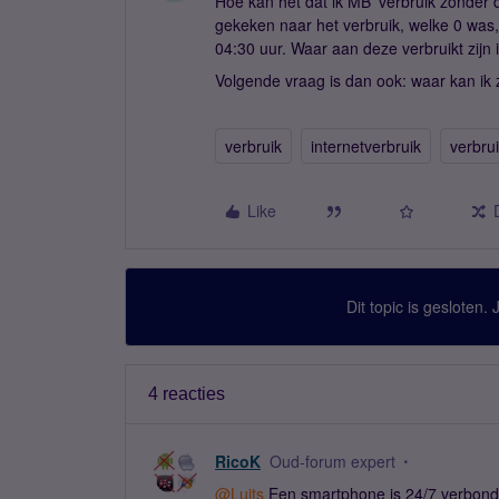
Hoe kan het dat ik MB’ verbruik zonder d
gekeken naar het verbruik, welke 0 was,
04:30 uur. Waar aan deze verbruikt zijn i
Volgende vraag is dan ook: waar kan ik
verbruik
internetverbruik
verbru
Like
Dit topic is gesloten.
4 reacties
RicoK
Oud-forum expert
@Luits
Een smartphone is 24/7 verbonde