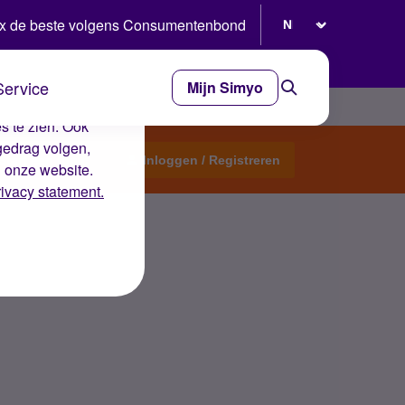
Selecteer taal
x de beste volgens Consumentenbond
Service
Mijn Simyo
e ervaring op de
s te zien. Ook
gedrag volgen,
Start een topic
Inloggen / Registreren
n onze website.
rivacy statement.