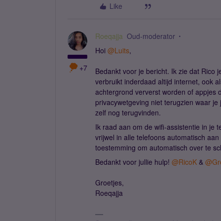
Like
Roeqajja
Oud-moderator
Hoi
@Luits
,
+7
Bedankt voor je bericht. Ik zie dat Rico j
verbruikt inderdaad altijd internet, ook 
achtergrond ververst worden of appjes
privacywetgeving niet terugzien waar je j
zelf nog terugvinden.
Ik raad aan om de wifi-assistentie in je t
vrijwel in alle telefoons automatisch aan 
toestemming om automatisch over te sch
Bedankt voor jullie hulp!
@RicoK
&
@Gro
Groetjes,
Roeqajja