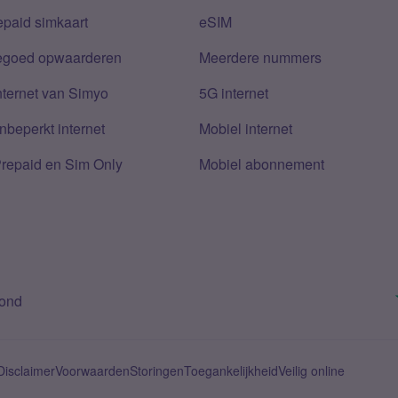
epaid simkaart
eSIM
tegoed opwaarderen
Meerdere nummers
nternet van Simyo
5G internet
nbeperkt internet
Mobiel internet
Prepaid en Sim Only
Mobiel abonnement
bond
Disclaimer
Voorwaarden
Storingen
Toegankelijkheid
Veilig online