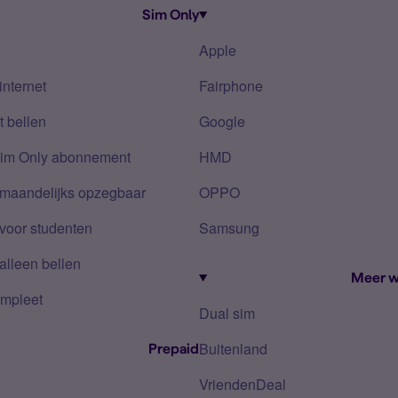
Sim Only
Apple
internet
Fairphone
 bellen
Google
Sim Only abonnement
HMD
 maandelijks opzegbaar
OPPO
voor studenten
Samsung
alleen bellen
Meer w
mpleet
Dual sim
Buitenland
Prepaid
VriendenDeal