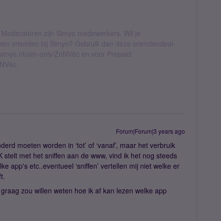
 Moderatoren zijn Simyo medewerkers. Wil je
geen vrienden bij Simyo? Gebruik dan deze vriendendeal-
l.simyo.nl/sim-only/ZnNV6c en voor Prepaid:
nNV6c.
Forum|Forum|3 years ago
erd moeten worden in ‘tot’ of ‘vanaf’, maar het verbruik
 stelt met het sniffen aan de www, vind ik het nog steeds
e app's etc..eventueel ‘sniffen’ vertellen mij niet welke er
t.
ik graag zou willen weten hoe ik af kan lezen welke app