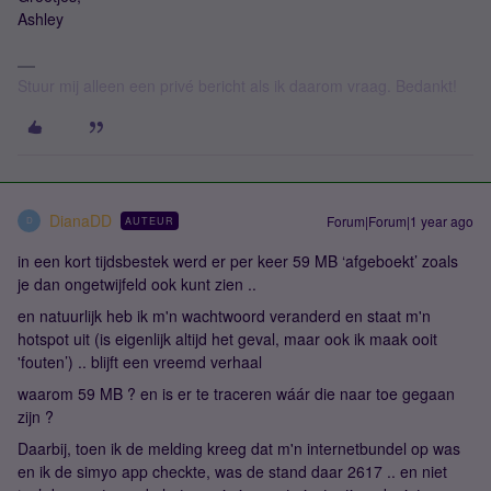
Ashley
Stuur mij alleen een privé bericht als ik daarom vraag. Bedankt!
DianaDD
Forum|Forum|1 year ago
AUTEUR
D
in een kort tijdsbestek werd er per keer 59 MB ‘afgeboekt’ zoals
je dan ongetwijfeld ook kunt zien ..
en natuurlijk heb ik m'n wachtwoord veranderd en staat m'n
hotspot uit (is eigenlijk altijd het geval, maar ook ik maak ooit
'fouten’) .. blijft een vreemd verhaal
waarom 59 MB ? en is er te traceren wáár die naar toe gegaan
zijn ?
Daarbij, toen ik de melding kreeg dat m'n internetbundel op was
en ik de simyo app checkte, was de stand daar 2617 .. en niet