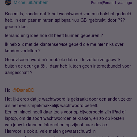
Michel.uit.Arnhem
Forum|Forum|1 year ago
Recent is, zonder dat ik het wachtwoord van m’n hotshot gedeeld
heb, in een paar minuten tijd bijna 100 GB ‘gebruikt’ door ???
geeen idee.
Iemand enig idee hoe dit heeft kunnen gebeuren ?
Ik heb 2 x met de klantenservice gebeld die me hier niks over
konden vertellen ?
Geadviseerd werd m’n mobiele data uit te zetten zo gauw ik
buiten de deur ga 😳 .. daar heb ik toch geen internetbundel voor
aangeschaft ?
Hoi
@DianaDD
Het lijkt erop dat je wachtwoord is gekraakt door een ander, zeker
als het een simpel/makkelijk wachtwoord betreft.
Een crimineel heeft daar tools voor op bijvoorbeeld zijn iPad of
laptop, om dit soort wachtwoorden te kraken, en zo op kosten
van jouw te kunnen internetten op zijn of haar device.
Hiervoor is ook al vele malen gewaarschuwd in