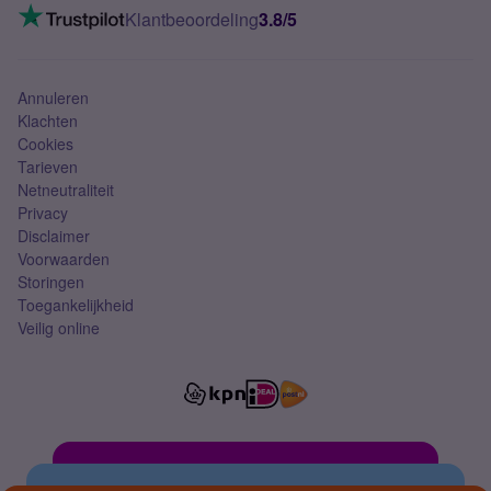
VoLTE 4G bellen
Klantbeoordeling
3.8/5
Mobiel abonnement
Simkaart
Annuleren
Klachten
Cookies
Tarieven
Netneutraliteit
Privacy
Disclaimer
Voorwaarden
Storingen
Toegankelijkheid
Veilig online