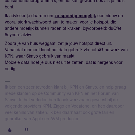
consumentenprogramma’s, en het kan gewoon ook als je thuis
bent.
Ik adviseer je daarom om
zo spoedig mogelijk
een nieuw en
vooral sterk wachtwoord aan te maken voor je hotspot, die
andere moeilijk kunnen raden of kraken, bijvoorbeeld: duCfet-
5qynda-jatziw.
Zodra je van huis weggaat, zet je jouw hotspot direct uit.
Vanaf dat moment loopt het data gebruik via het 4G netwerk van
KPN, waar Simyo gebruik van maakt.
Mobiele data hoef je dus niet uit te zetten, dat is nergens voor
nodig.
Ik ben een zeer tevreden klant bij KPN en Simyo, en help graag
mede klanten op de Community van KPN en het Forum van
Simyo. In het verleden ben ik ook werkzaam geweest bij de
volgende providers KPN, Ziggo en Vodafone, en heb daardoor
veel kennis van zaken. Ik ben daarnaast ook grote fan én
gebruiker van Apple en AVM producten.