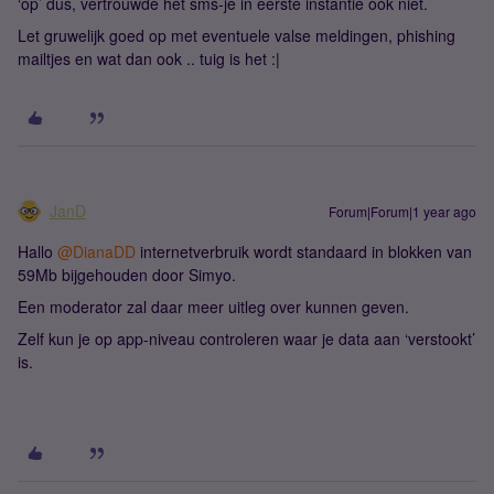
‘op’ dus, vertrouwde het sms-je in eerste instantie ook niet.
Let gruwelijk goed op met eventuele valse meldingen, phishing
mailtjes en wat dan ook .. tuig is het :|
JanD
Forum|Forum|1 year ago
Hallo
@DianaDD
internetverbruik wordt standaard in blokken van
59Mb bijgehouden door Simyo.
Een moderator zal daar meer uitleg over kunnen geven.
Zelf kun je op app-niveau controleren waar je data aan ‘verstookt’
is.