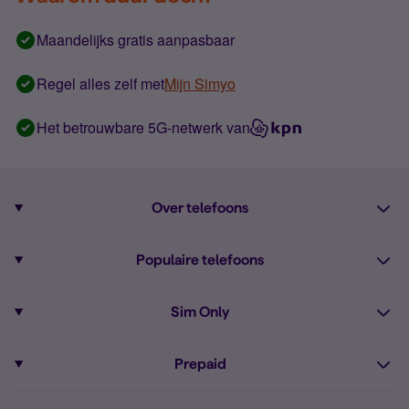
Maandelijks gratis aanpasbaar
Regel alles zelf met
Mijn Simyo
Het betrouwbare 5G-netwerk van
Over telefoons
Abonnement met telefoon
Populaire telefoons
Informatie over telefoons
Pixel 10
Sim Only
Alle telefoons
Pixel 9a
Sim Only
Prepaid
iPhone 16
Sim Only internet
Prepaid
iPhone 16e