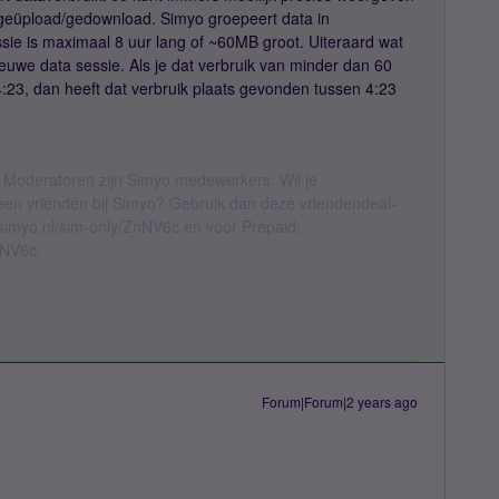
s geüpload/gedownload. Simyo groepeert data in
ie is maximaal 8 uur lang of ~60MB groot. Uiteraard wat
ieuwe data sessie. Als je dat verbruik van minder dan 60
:23, dan heeft dat verbruik plaats gevonden tussen 4:23
 Moderatoren zijn Simyo medewerkers. Wil je
geen vrienden bij Simyo? Gebruik dan deze vriendendeal-
l.simyo.nl/sim-only/ZnNV6c en voor Prepaid:
nNV6c.
Forum|Forum|2 years ago