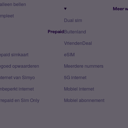
alleen bellen
Meer w
mpleet
Dual sim
Buitenland
Prepaid
VriendenDeal
epaid simkaart
eSIM
tegoed opwaarderen
Meerdere nummers
nternet van Simyo
5G internet
nbeperkt internet
Mobiel internet
Prepaid en Sim Only
Mobiel abonnement