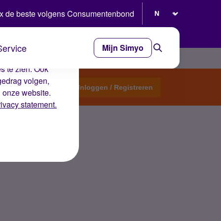
Selecteer taal
x de beste volgens Consumentenbond
Service
Mijn Simyo
e ervaring op de
s te zien. Ook
gedrag volgen,
Start een topic
Inloggen / Registreren
n onze website.
rivacy statement.