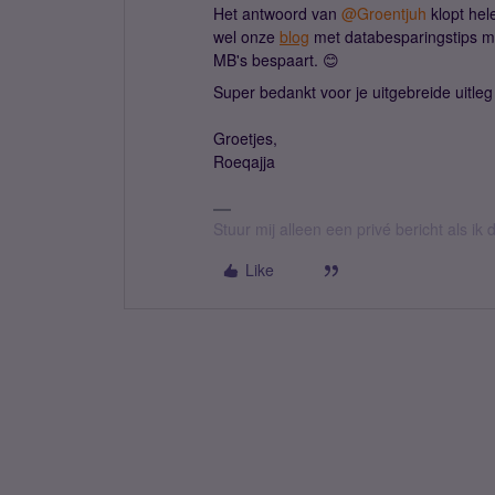
Het antwoord van
@Groentjuh
klopt hele
wel onze
blog
met databesparingstips me
MB's bespaart. 😊
Super bedankt voor je uitgebreide uitle
Groetjes,
Roeqajja
Stuur mij alleen een privé bericht als i
Like