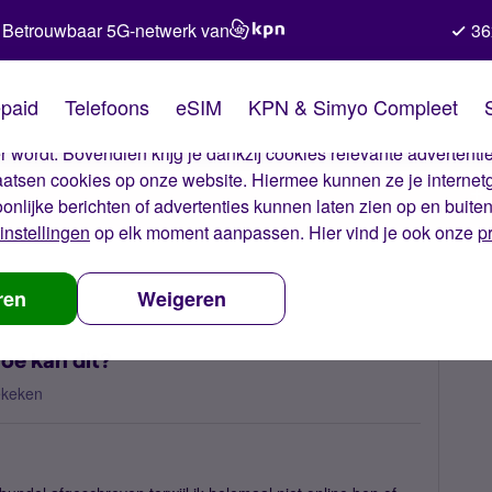
Betrouwbaar 5G-netwerk van
36
kies van Simyo
paid
Telefoons
eSIM
KPN & Simyo Compleet
okies op onze website. Met deze cookies zorgen wij ervoor dat j
 wordt. Bovendien krijg je dankzij cookies relevante advertentie
laatsen cookies op onze website. Hiermee kunnen ze je internet
oonlijke berichten of advertenties kunnen laten zien op en buite
instellingen
op elk moment aanpassen. Hier vind je ook onze
p
erbruik terwijl ik slaap, hoe kan dit?
ren
Weigeren
hoe kan dit?
ekeken