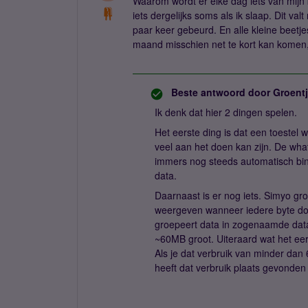
Waarom wordt er elke dag iets van mijn b
iets dergelijks soms als ik slaap. Dit valt
paar keer gebeurd. En alle kleine beetjes
maand misschien net te kort kan komen,
Beste antwoord door
Groent
Ik denk dat hier 2 dingen spelen.
Het eerste ding is dat een toestel 
veel aan het doen kan zijn. De wha
immers nog steeds automatisch bi
data.
Daarnaast is er nog iets. Simyo gro
weergeven wanneer iedere byte doo
groepeert data in zogenaamde data
~60MB groot. Uiteraard wat het eer
Als je dat verbruik van minder dan
heeft dat verbruik plaats gevonden