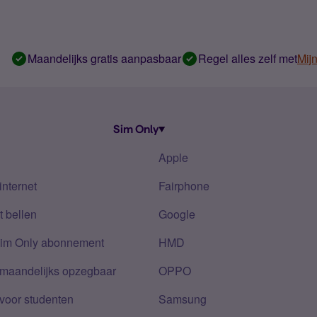
Maandelijks gratis aanpasbaar
Regel alles zelf met
Mij
Sim Only
Apple
internet
Fairphone
 bellen
Google
Sim Only abonnement
HMD
 maandelijks opzegbaar
OPPO
voor studenten
Samsung