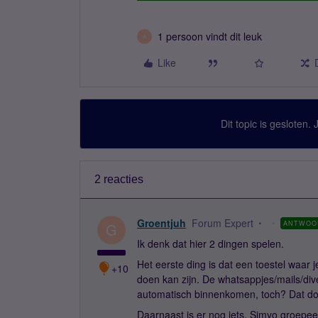
1 persoon vindt dit leuk
A
Like
Dit topic is gesloten.
2 reacties
Groentjuh
Forum Expert
ANTWOO
G
Ik denk dat hier 2 dingen spelen.
Het eerste ding is dat een toestel waar 
+10
doen kan zijn. De whatsappjes/mails/div
automatisch binnenkomen, toch? Dat doe
Daarnaast is er nog iets. Simyo groepee