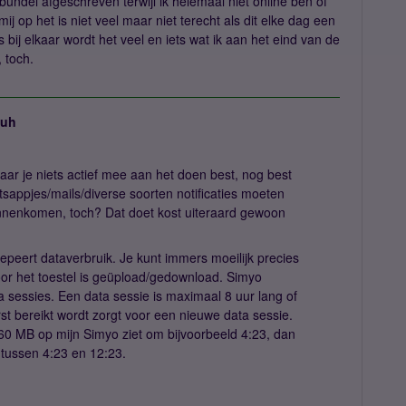
undel afgeschreven terwijl ik helemaal niet online ben of
 mij op het is niet veel maar niet terecht als dit elke dag een
 bij elkaar wordt het veel en iets wat ik aan het eind van de
 toch.
juh
waar je niets actief mee aan het doen best, nog best
tsappjes/mails/diverse soorten notificaties moeten
nnenkomen, toch? Dat doet kost uiteraard gewoon
epeert dataverbruik. Je kunt immers moeilijk precies
r het toestel is geüpload/gedownload. Simyo
 sessies. Een data sessie is maximaal 8 uur lang of
st bereikt wordt zorgt voor een nieuwe data sessie.
 60 MB op mijn Simyo ziet om bijvoorbeeld 4:23, dan
 tussen 4:23 en 12:23.