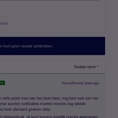
Delen
 Je kunt geen reactie achterlaten.
Oudste eerst
Forum|Forum|2 years ago
RD
je niets actief mee aan het doen best, nog best veel aan het
erse soorten notificaties moeten immers nog steeds
t kost uiteraard gewoon data.
rt dataverbruik. Je kunt immers moeilijk precies weergeven