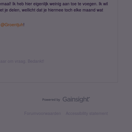
maal! Ik heb hier eigenlijk weinig aan toe te voegen. Ik wil
t je delen, wellicht dat je hiermee toch elke maand wat
g
@Groentjuh
!
k daar om vraag. Bedankt!
Forumvoorwaarden
Accessibility statement