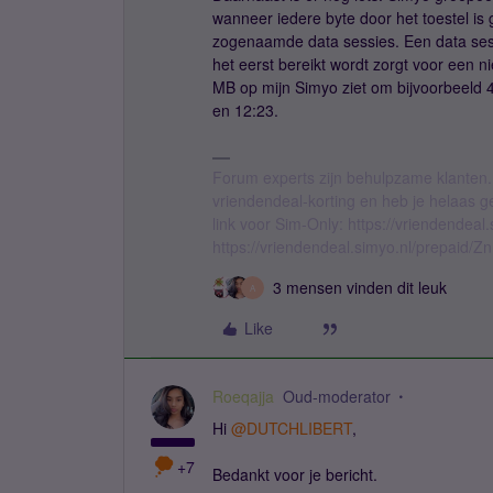
wanneer iedere byte door het toestel i
zogenaamde data sessies. Een data sess
het eerst bereikt wordt zorgt voor een n
MB op mijn Simyo ziet om bijvoorbeeld 4
en 12:23.
Forum experts zijn behulpzame klanten.
vriendendeal-korting en heb je helaas 
link voor Sim-Only: https://vriendendea
https://vriendendeal.simyo.nl/prepaid/Z
3 mensen vinden dit leuk
A
Like
Roeqajja
Oud-moderator
Hi
@DUTCHLIBERT
,
+7
Bedankt voor je bericht.