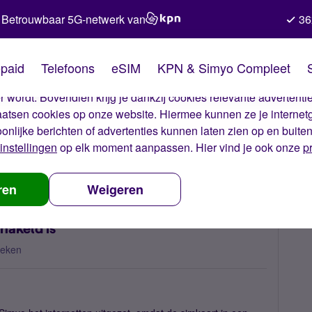
Betrouwbaar 5G-netwerk van
36
kies van Simyo
paid
Telefoons
eSIM
KPN & Simyo Compleet
okies op onze website. Met deze cookies zorgen wij ervoor dat j
 wordt. Bovendien krijg je dankzij cookies relevante advertentie
laatsen cookies op onze website. Hiermee kunnen ze je internet
oonlijke berichten of advertenties kunnen laten zien op en buite
instellingen
op elk moment aanpassen. Hier vind je ook onze
p
ebruik terwijl dit uitgeschakeld is
ren
Weigeren
chakeld is
keken