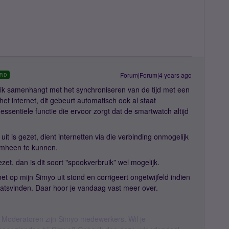
Forum|Forum|4 years ago
RD
uik samenhangt met het synchroniseren van de tijd met een
t internet, dit gebeurt automatisch ook al staat
 essentiele functie die ervoor zorgt dat de smartwatch altijd
uit is gezet, dient internetten via die verbinding onmogelijk
 omheen te kunnen.
ezet, dan is dit soort "spookverbruik” wel mogelijk.
et op mijn Simyo uit stond en corrigeert ongetwijfeld indien
laatsvinden. Daar hoor je vandaag vast meer over.
 Moderatoren zijn Simyo medewerkers. Wil je