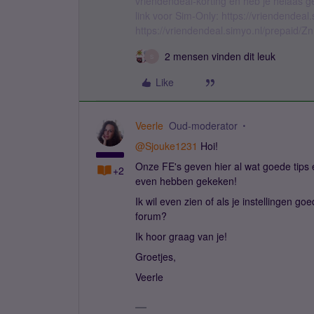
vriendendeal-korting en heb je helaas 
link voor Sim-Only: https://vriendendea
https://vriendendeal.simyo.nl/prepaid/Z
2 mensen vinden dit leuk
S
Like
Veerle
Oud-moderator
@Sjouke1231
Hoi!
Onze FE's geven hier al wat goede tips 
+2
even hebben gekeken!
Ik wil even zien of als je instellingen go
forum?
Ik hoor graag van je!
Groetjes,
Veerle