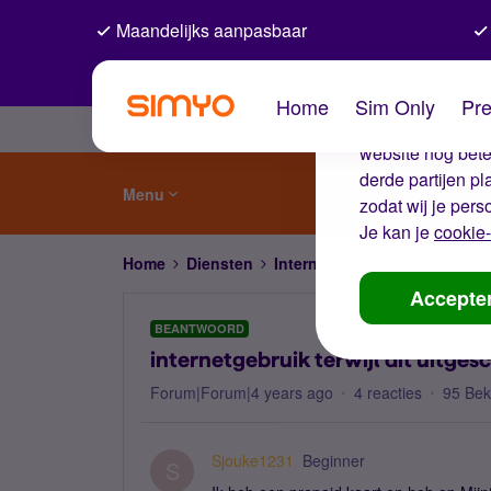
Maandelijks aanpasbaar
De coo
Home
Sim Only
Pre
Wij gebruiken co
website nog beter
derde partijen p
Menu
zodat wij je pers
Je kan je
cookie-
Home
Diensten
Internet, 4G en 5G
internetg
Accepte
BEANTWOORD
internetgebruik terwijl dit uitges
Forum|Forum|4 years ago
4 reacties
95 Be
Sjouke1231
Beginner
S