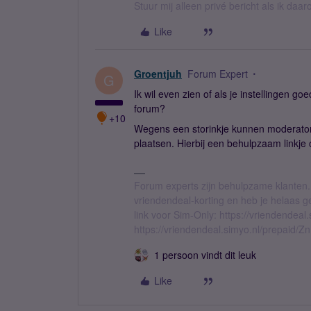
Stuur mij alleen privé bericht als ik daa
Like
Groentjuh
Forum Expert
G
Ik wil even zien of als je instellingen go
forum?
+10
Wegens een storinkje kunnen moderator
plaatsen. Hierbij een behulpzaam linkj
Forum experts zijn behulpzame klanten.
vriendendeal-korting en heb je helaas 
link voor Sim-Only: https://vriendendea
https://vriendendeal.simyo.nl/prepaid/Z
1 persoon vindt dit leuk
Like