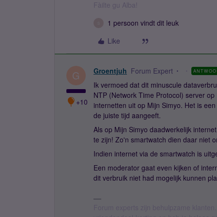
Fàilte gu Alba!
1 persoon vindt dit leuk
S
Like
Groentjuh
Forum Expert
ANTWOO
G
Ik vermoed dat dit minuscule dataverbr
NTP (Network Time Protocol) server op he
+10
internetten uit op Mijn Simyo. Het is een
de juiste tijd aangeeft.
Als op Mijn Simyo daadwerkelijk internet 
te zijn! Zo'n smartwatch dien daar niet
Indien internet via de smartwatch is uitg
Een moderator gaat even kijken of intern
dit verbruik niet had mogelijk kunnen p
Forum experts zijn behulpzame klanten.