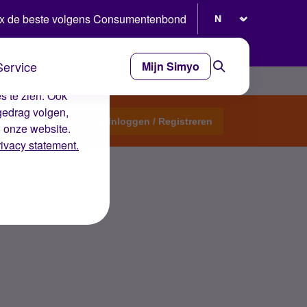
Selecteer taal
x de beste volgens Consumentenbond
Service
Mijn Simyo
e ervaring op de
s te zien. Ook
gedrag volgen,
Start een topic
Inloggen / Registreren
n onze website.
rivacy statement.