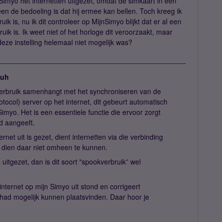
Simyo het internetten uitgezet, omdat de simkaart in een
een de bedoeling is dat hij ermee kan bellen. Toch kreeg ik
k is, nu ik dit controleer op MijnSimyo blijkt dat er al een
bruik is. Ik weet niet of het horloge dit veroorzaakt, maar
deze instelling helemaal niet mogelijk was?
juh
verbruik samenhangt met het synchroniseren van de
tocol) server op het internet, dit gebeurt automatisch
 Simyo. Het is een essentiele functie die ervoor zorgt
jd aangeeft.
rnet uit is gezet, dient internetten via die verbinding
h dien daar niet omheen te kunnen.
 uitgezet, dan is dit soort "spookverbruik” wel
nternet op mijn Simyo uit stond en corrigeert
et had mogelijk kunnen plaatsvinden. Daar hoor je