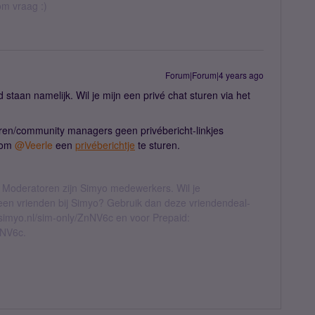
rom vraag :)
Forum|Forum|4 years ago
ed staan namelijk. Wil je mijn een privé chat sturen via het
en/community managers geen privébericht-linkjes
e om
@Veerle
een
privéberichtje
te sturen.
 Moderatoren zijn Simyo medewerkers. Wil je
geen vrienden bij Simyo? Gebruik dan deze vriendendeal-
l.simyo.nl/sim-only/ZnNV6c en voor Prepaid:
nNV6c.