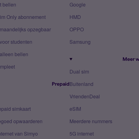
 bellen
Google
Sim Only abonnement
HMD
 maandelijks opzegbaar
OPPO
voor studenten
Samsung
alleen bellen
Meer w
mpleet
Dual sim
Buitenland
Prepaid
VriendenDeal
epaid simkaart
eSIM
tegoed opwaarderen
Meerdere nummers
nternet van Simyo
5G internet