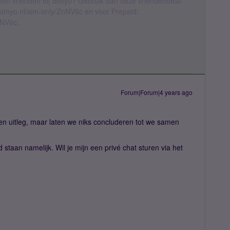
geen vrienden bij Simyo? Gebruik dan deze vriendendeal-
l.simyo.nl/sim-only/ZnNV6c en voor Prepaid:
nNV6c.
Forum|Forum|4 years ago
en uitleg, maar laten we niks concluderen tot we samen
ed staan namelijk. Wil je mijn een privé chat sturen via het