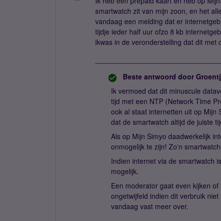
Ik heb een prepaid kaart en heb op Mijn
smartwatch zit van mijn zoon, en het all
vandaag een melding dat er internetgebrui
tijdje ieder half uur ofzo 8 kb internetge
ikwas in de veronderstelling dat dit met 
Beste antwoord door
Groent
Ik vermoed dat dit minuscule data
tijd met een NTP (Network Time Pro
ook al staat internetten uit op Mijn
dat de smartwatch altijd de juiste ti
Als op Mijn Simyo daadwerkelijk inte
onmogelijk te zijn! Zo'n smartwatc
Indien internet via de smartwatch is
mogelijk.
Een moderator gaat even kijken of i
ongetwijfeld indien dit verbruik ni
vandaag vast meer over.