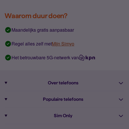
Waarom duur doen?
Maandelijks gratis aanpasbaar
Regel alles zelf met
Mijn Simyo
Het betrouwbare 5G-netwerk van
Over telefoons
Abonnement met telefoon
Populaire telefoons
Informatie over telefoons
Pixel 10
Sim Only
Alle telefoons
Pixel 9a
Sim Only