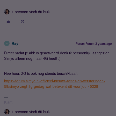
1 persoon vindt dit leuk
Ray
Forum|Forum|3 years ago
R
Direct nadat je abb is geactiveerd denk ik persoonlijk, aangezien
Simyo alleen nog maar 4G heeft :)
Nee hoor, 2G is ook nog steeds beschikbaar.
https://forum.simyo.nl/officieel-nieuws-acties-en-verstoringen-
59/simyo-zegt-3g-gedag-wat-betekent-dit-voor-jou-45228
Klant
1 persoon vindt dit leuk