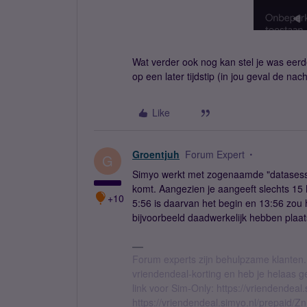
Wat verder ook nog kan stel je was eerd
op een later tijdstip (in jou geval de nach
Like
Groentjuh
Forum Expert
G
Simyo werkt met zogenaamde "datasessie
komt. Aangezien je aangeeft slechts 15 MB
+10
5:56 is daarvan het begin en 13:56 zou 
bijvoorbeeld daadwerkelijk hebben plaa
Forum experts zijn behulpzame klanten.
vriendendeal-korting en heb je helaas 
link voor Sim-Only: https://vriendendea
https://vriendendeal.simyo.nl/prepaid/Z