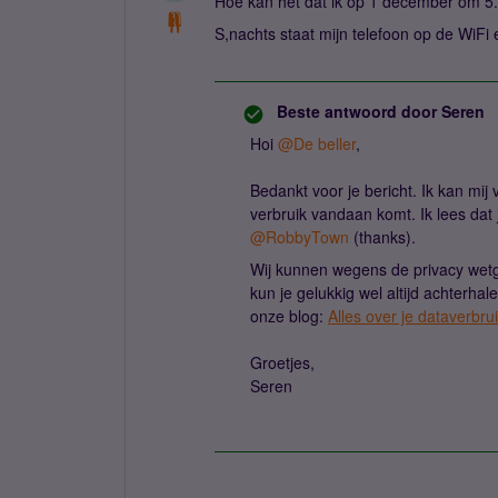
Hoe kan het dat ik op 1 december om 5.
S,nachts staat mijn telefoon op de WiFi
Beste antwoord door
Seren
Hoi
@De beller
,
Bedankt voor je bericht. Ik kan mij v
verbruik vandaan komt. Ik lees dat
@RobbyTown
(thanks).
Wij kunnen wegens de privacy wetgev
kun je gelukkig wel altijd achterhale
onze blog:
Alles over je dataverbru
Groetjes,
Seren