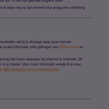
56 uur 15 mb heb gebruikt volgens Julie?
 en ik sliep nog op dat moment dus graag een verklaring
oorstellen dat jij je afvraagt waar jouw internet
 je al wat informatie hebt gekregen van
@Groentjuh
en
ing niet inzien waaraan het internet is verbruikt. Dit
n in je toestel. Voor meer informatie verwijs ik je naar
ik, MB’s besparen en je internetbundel
.