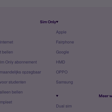
Sim Only
Apple
internet
Fairphone
 bellen
Google
Sim Only abonnement
HMD
 maandelijks opzegbaar
OPPO
voor studenten
Samsung
alleen bellen
Meer w
mpleet
Dual sim