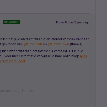
Forum|Forum|2 years ago
ANTWOORD
tellen dat jij je afvraagt waar jouw internet verbruik vandaan
ebt gekregen van
@Groentjuh
en
@RobbyTown
(thanks).
iet inzien waaraan het internet is verbruikt. Dit kun je
stel. Voor meer informatie verwijs ik je naar onze blog:
Alles
je internetbundel
.
 daar om vraag. Thanks!