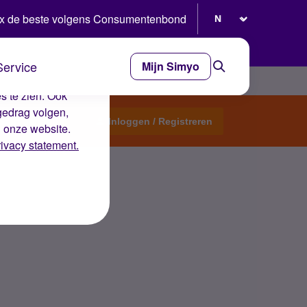
Selecteer taal
x de beste volgens Consumentenbond
Service
Mijn Simyo
e ervaring op de
s te zien. Ook
gedrag volgen,
Start een topic
Inloggen / Registreren
n onze website.
rivacy statement.