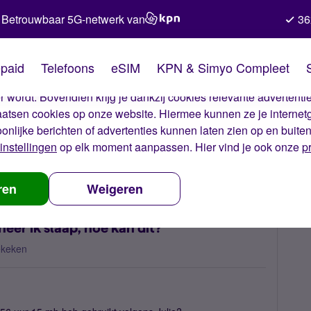
Betrouwbaar 5G-netwerk van
36
kies van Simyo
paid
Telefoons
eSIM
KPN & Simyo Compleet
okies op onze website. Met deze cookies zorgen wij ervoor dat j
 wordt. Bovendien krijg je dankzij cookies relevante advertentie
laatsen cookies op onze website. Hiermee kunnen ze je internet
oonlijke berichten of advertenties kunnen laten zien op en buite
instellingen
op elk moment aanpassen. Hier vind je ook onze
p
 verbruik in de nacht wanneer ik slaap, hoe kan dit?
ren
Weigeren
eer ik slaap, hoe kan dit?
ekeken