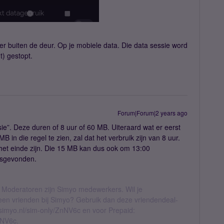
er buiten de deur. Op je mobiele data. Die data sessie word
t) gestopt.
Forum|Forum|2 years ago
”. Deze duren of 8 uur of 60 MB. Uiteraard wat er eerst
 in die regel te zien, zal dat het verbruik zijn van 8 uur.
het einde zijn. Die 15 MB kan dus ook om 13:00
tsgevonden.
 Moderatoren zijn Simyo medewerkers. Wil je
geen vrienden bij Simyo? Gebruik dan deze vriendendeal-
l.simyo.nl/sim-only/ZnNV6c en voor Prepaid:
nNV6c.