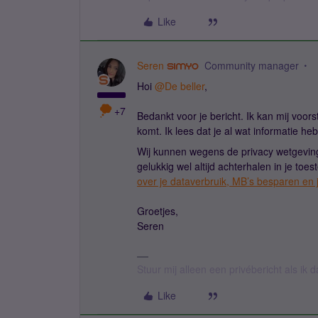
Like
Seren
Community manager
Hoi
@De beller
,
+7
Bedankt voor je bericht. Ik kan mij voors
komt. Ik lees dat je al wat informatie h
Wij kunnen wegens de privacy wetgeving n
gelukkig wel altijd achterhalen in je toe
over je dataverbruik, MB’s besparen en 
Groetjes,
Seren
Stuur mij alleen een privébericht als ik
Like