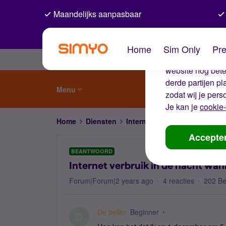
Maandelijks aanpasbaar
De coo
Home
Sim Only
Pre
Wij gebruiken co
website nog beter
derde partijen p
Menu
zodat wij je pers
Je kan je
cookie-
Home
Diensten
Internet, 4G en 5G
Internet
Accepte
BEANTWOORD
Internet verbruik in de nacht wann
Forum|Forum|2 years ago
4 reacties
202 B
De beller
Beginner
D