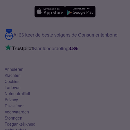
OPPO
Simyo Compleet
eSIM
Samsung A56
Over Simyo
Samsung
Meerdere nummers
Samsung S25 FE
Blog
5G internet
Contact
Al 36 keer de beste volgens de Consumentenbond
Mobiel internet
VoLTE 4G bellen
Klantbeoordeling
3.8/5
Mobiel abonnement
Simkaart
Annuleren
Klachten
Cookies
Tarieven
Netneutraliteit
Privacy
Disclaimer
Voorwaarden
Storingen
Toegankelijkheid