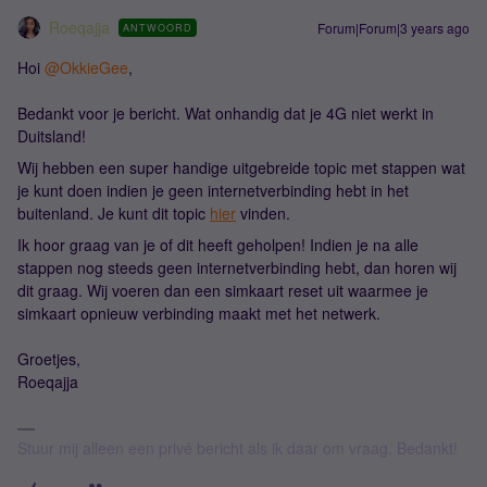
Roeqajja
Forum|Forum|3 years ago
ANTWOORD
Hoi
@OkkieGee
,
Bedankt voor je bericht. Wat onhandig dat je 4G niet werkt in
Duitsland!
Wij hebben een super handige uitgebreide topic met stappen wat
je kunt doen indien je geen internetverbinding hebt in het
buitenland. Je kunt dit topic
hier
vinden.
Ik hoor graag van je of dit heeft geholpen! Indien je na alle
stappen nog steeds geen internetverbinding hebt, dan horen wij
dit graag. Wij voeren dan een simkaart reset uit waarmee je
simkaart opnieuw verbinding maakt met het netwerk.
Groetjes,
Roeqajja
Stuur mij alleen een privé bericht als ik daar om vraag. Bedankt!