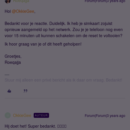
Roeqajja
Forum|Forum|3 years ago
Hoi
@OkkieGee
,
Bedankt voor je reactie. Duidelijk. Ik heb je simkaart zojuist
opnieuw aangemeld op het netwerk. Zou je je telefoon nog even
voor 15 minuten uit kunnen schakelen om de reset te voltooien?
Ik hoor graag van je of dit heeft geholpen!
Groetjes,
Roeqajja
Stuur mij alleen een privé bericht als ik daar om vraag. Bedankt!
OkkieGee
Forum|Forum|3 years ago
AUTEUR
O
Hij doet het! Super bedankt. 👍🏻👍🏻