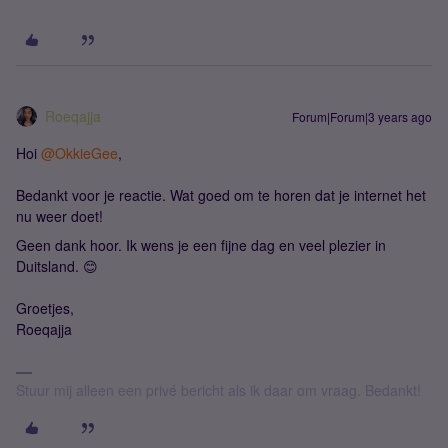
Roeqajja
Forum|Forum|3 years ago
Hoi
@OkkieGee
,
Bedankt voor je reactie. Wat goed om te horen dat je internet het
nu weer doet!
Geen dank hoor. Ik wens je een fijne dag en veel plezier in
Duitsland. 😊
Groetjes,
Roeqajja
Stuur mij alleen een privé bericht als ik daar om vraag. Bedankt!