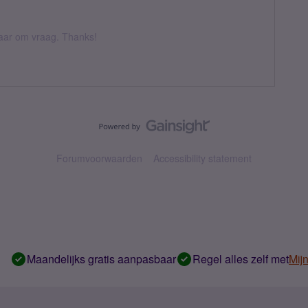
 daar om vraag. Thanks!
Forumvoorwaarden
Accessibility statement
Maandelijks gratis aanpasbaar
Regel alles zelf met
Mij