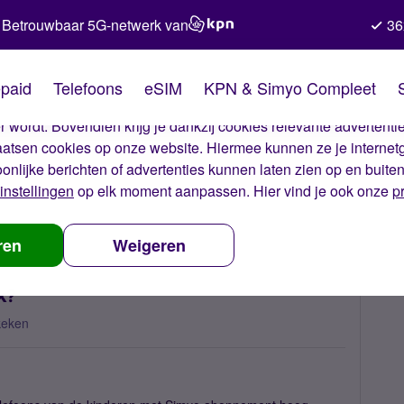
Betrouwbaar 5G-netwerk van
36
kies van Simyo
paid
Telefoons
eSIM
KPN & Simyo Compleet
okies op onze website. Met deze cookies zorgen wij ervoor dat j
 wordt. Bovendien krijg je dankzij cookies relevante advertentie
laatsen cookies op onze website. Hiermee kunnen ze je internet
oonlijke berichten of advertenties kunnen laten zien op en buite
instellingen
op elk moment aanpassen. Hier vind je ook onze
p
eer hoog internet verbruik?
ren
Weigeren
k?
keken