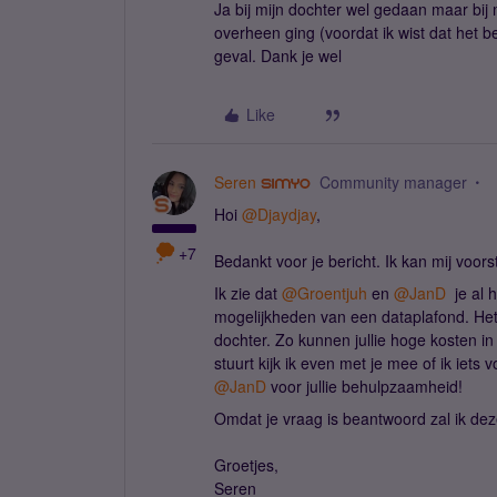
Ja bij mijn dochter wel gedaan maar bij 
overheen ging (voordat ik wist dat het 
geval. Dank je wel
Like
Seren
Community manager
Hoi
@Djaydjay
,
+7
Bedankt voor je bericht. Ik kan mij voors
Ik zie dat
@Groentjuh
en
@JanD
je al 
mogelijkheden van een dataplafond. Het l
dochter. Zo kunnen jullie hoge kosten i
stuurt kijk ik even met je mee of ik iet
@JanD
voor jullie behulpzaamheid!
Omdat je vraag is beantwoord zal ik deze
Groetjes,
Seren