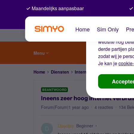
Maandelijks aanpasbaar
De coo
Home
Sim Only
Pre
Wij gebruiken co
website nog beter
derde partijen p
Menu
zodat wij je pers
Je kan je
cookie-
Home
Diensten
Internet, 4G en 5G
Ineens z
Accepte
BEANTWOORD
Ineens zeer hoog internet verbrui
Forum|Forum|1 year ago
4 reacties
134 Be
Djaydjay
Beginner
D