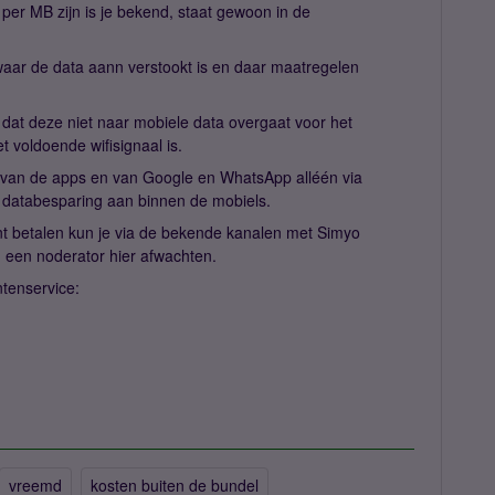
per MB zijn is je bekend, staat gewoon in de
waar de data aann verstookt is en daar maatregelen
n dat deze niet naar mobiele data overgaat voor het
iet voldoende wifisignaal is.
es van de apps en van Google en WhatsApp alléén via
 databesparing aan binnen de mobiels.
kunt betalen kun je via de bekende kanalen met Simyo
 een noderator hier afwachten.
ntenservice:
vreemd
kosten buiten de bundel