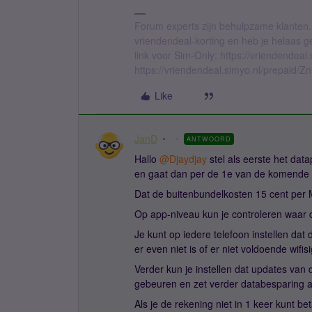
Forum experts zijn behulpzame klanten.
vriendendeal-korting en heb je helaas 
link voor Sim-Only: https://vriendendea
https://vriendendeal.simyo.nl/prepaid/Z
Like
JanD
ANTWOORD
Hallo
@Djaydjay
stel als eerste het data
en gaat dan per de 1e van de komende
Dat de buitenbundelkosten 15 cent per M
Op app-niveau kun je controleren waar 
Je kunt op iedere telefoon instellen dat
er even niet is of er niet voldoende wifisi
Verder kun je instellen dat updates va
gebeuren en zet verder databesparing 
Als je de rekening niet in 1 keer kunt b