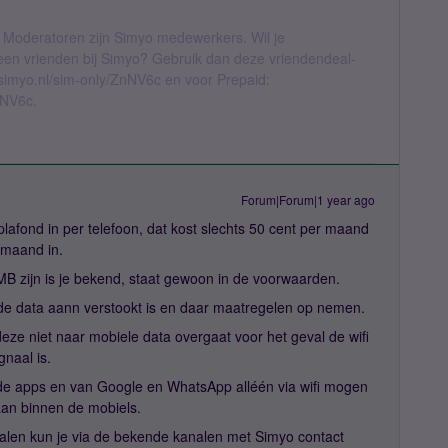
 Moderatoren zijn Simyo medewerkers. Wil je
geen vrienden bij Simyo? Gebruik dan deze vriendendeal-
l.simyo.nl/sim-only/ZnNV6c en voor Prepaid:
nNV6c.
Forum|Forum|1 year ago
plafond in per telefoon, dat kost slechts 50 cent per maand
 maand in.
B zijn is je bekend, staat gewoon in de voorwaarden.
de data aann verstookt is en daar maatregelen op nemen.
 deze niet naar mobiele data overgaat voor het geval de wifi
gnaal is.
n de apps en van Google en WhatsApp alléén via wifi mogen
aan binnen de mobiels.
etalen kun je via de bekende kanalen met Simyo contact