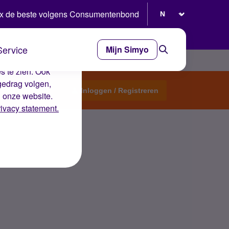
Selecteer taal
x de beste volgens Consumentenbond
Service
Mijn Simyo
e ervaring op de
s te zien. Ook
gedrag volgen,
Start een topic
Inloggen / Registreren
n onze website.
rivacy statement.