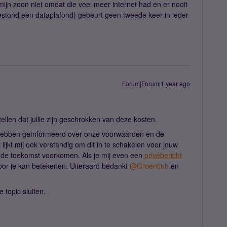
mijn zoon niet omdat die veel meer internet had en er nooit
bestond een dataplafond) gebeurt geen tweede keer in ieder
Forum|Forum|1 year ago
tellen dat jullie zijn geschrokken van deze kosten.
hebben geïnformeerd over onze voorwaarden en de
ijkt mij ook verstandig om dit in te schakelen voor jouw
n de toekomst voorkomen. Als je mij even een
privébericht
s voor je kan betekenen. Uiteraard bedankt
@Groentjuh
en
 topic sluiten.