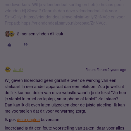
medewerkers. Wil je vriendendeal-korting en heb je helaas geen
vrienden bij Simyo? Gebruik dan deze vriendendeal-link voor
Sim-Only: https://vriendendeal.simyo.nl/sim-only/ZnNV6c en voor
Prepaid: https://vriendendeal.simyo.nl/prepaid/ZnNV6c.
2 mensen vinden dit leuk
JanD
Forum|Forum|2 years ago
Wij geven inderdaad geen garantie over de werking van een
simkaart in een ander apparaat dan een telefoon. Zou je wellicht
de link kunnen delen van onze website waarin je de tekst '’Zo heb
je stabiel internet op laptop, smartphone of tablet'’ ziet staan?
Dan kan ik dit even laten uitzoeken door de juiste afdeling. Ik kan
me voorstellen dat dit voor verwarring zorgt.
Ik gok
deze pagina
bovenaan.
Inderdaad is dit een foute voorstelling van zaken, daar voor alles