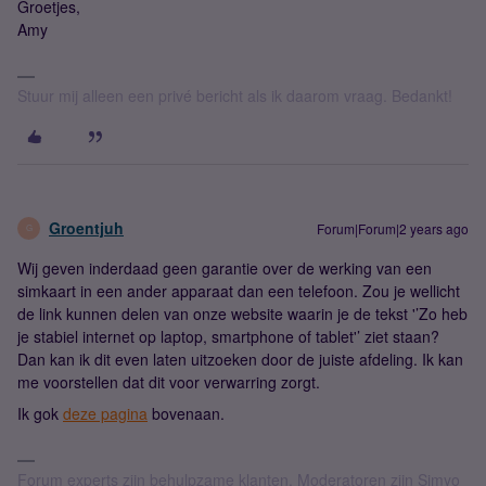
Groetjes,
Amy
Stuur mij alleen een privé bericht als ik daarom vraag. Bedankt!
Groentjuh
Forum|Forum|2 years ago
G
Wij geven inderdaad geen garantie over de werking van een
simkaart in een ander apparaat dan een telefoon. Zou je wellicht
de link kunnen delen van onze website waarin je de tekst '’Zo heb
je stabiel internet op laptop, smartphone of tablet'’ ziet staan?
Dan kan ik dit even laten uitzoeken door de juiste afdeling. Ik kan
me voorstellen dat dit voor verwarring zorgt.
Ik gok
deze pagina
bovenaan.
Forum experts zijn behulpzame klanten. Moderatoren zijn Simyo