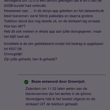
Vervolgens om 12:01u een bericht gekregen dat ik 80% van de
20GB bundel had verbruikt.
Heeeeeeel raar…. In de simyo app gekeken en het dataverbruik
bleef toenemen; eerst 59mb pakketjes en daarna grotere.
Telefoon stond dus nog steeds uit, en de simkaart lag ernaast.
Hoe kan dit??
Heb dit ook meteen in whats app aan jullie doorgegeven, maar
het blijft heel stil.
Inmiddels is de sim geblokkeerd omdat het bedrag is opgelopen
tot €537,08.
Onmogelijk!
Zijn jullie gehackt, ben ik gehackt?
Beste antwoord door
Groentjuh
Zaterdam om 11:32 laten weten aan de
klantenservice dat het werkte in de iphone.
Verveolgens heb ik het toestel uitgezet en de
simkaart UIT de telefoon gehaald.