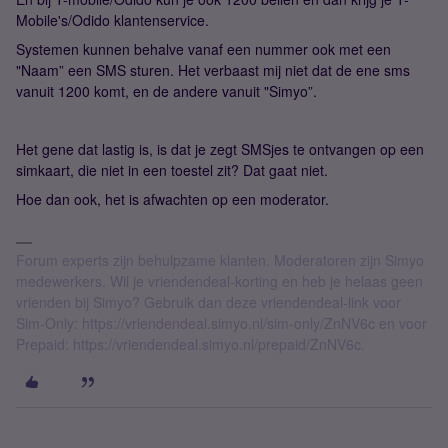
Mobile's/Odido klantenservice.
Systemen kunnen behalve vanaf een nummer ook met een
"Naam” een SMS sturen. Het verbaast mij niet dat de ene sms
vanuit 1200 komt, en de andere vanuit "Simyo”.
Het gene dat lastig is, is dat je zegt SMSjes te ontvangen op een
simkaart, die niet in een toestel zit? Dat gaat niet.
Hoe dan ook, het is afwachten op een moderator.
Forum experts zijn behulpzame klanten. Moderatoren zijn Simyo
medewerkers. Wil je vriendendeal-korting en heb je helaas geen
vrienden bij Simyo? Gebruik dan deze vriendendeal-link voor
Sim-Only: https://vriendendeal.simyo.nl/sim-only/ZnNV6c en voor
Prepaid: https://vriendendeal.simyo.nl/prepaid/ZnNV6c.