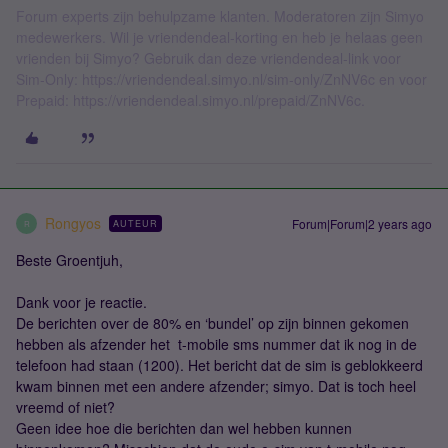
Forum experts zijn behulpzame klanten. Moderatoren zijn Simyo
medewerkers. Wil je vriendendeal-korting en heb je helaas geen
vrienden bij Simyo? Gebruik dan deze vriendendeal-link voor
Sim-Only: https://vriendendeal.simyo.nl/sim-only/ZnNV6c en voor
Prepaid: https://vriendendeal.simyo.nl/prepaid/ZnNV6c.
Rongyos
Forum|Forum|2 years ago
AUTEUR
R
Beste Groentjuh,
Dank voor je reactie.
De berichten over de 80% en ‘bundel’ op zijn binnen gekomen
hebben als afzender het t-mobile sms nummer dat ik nog in de
telefoon had staan (1200). Het bericht dat de sim is geblokkeerd
kwam binnen met een andere afzender; simyo. Dat is toch heel
vreemd of niet?
Geen idee hoe die berichten dan wel hebben kunnen