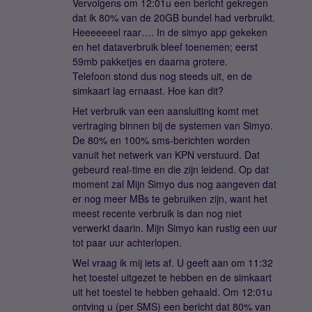
Vervolgens om 12:01u een bericht gekregen
dat ik 80% van de 20GB bundel had verbruikt.
Heeeeeeel raar…. In de simyo app gekeken
en het dataverbruik bleef toenemen; eerst
59mb pakketjes en daarna grotere.
Telefoon stond dus nog steeds uit, en de
simkaart lag ernaast. Hoe kan dit?
Het verbruik van een aansluiting komt met
vertraging binnen bij de systemen van Simyo.
De 80% en 100% sms-berichten worden
vanuit het netwerk van KPN verstuurd. Dat
gebeurd real-time en die zijn leidend. Op dat
moment zal Mijn Simyo dus nog aangeven dat
er nog meer MBs te gebruiken zijn, want het
meest recente verbruik is dan nog niet
verwerkt daarin. Mijn Simyo kan rustig een uur
tot paar uur achterlopen.
Wel vraag ik mij iets af. U geeft aan om 11:32
het toestel uitgezet te hebben en de simkaart
uit het toestel te hebben gehaald. Om 12:01u
ontving u (per SMS) een bericht dat 80% van