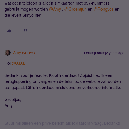
wat geen telefoon is alléén simkaarten met 097-nummers
gebruikt mogen worden
@Amy
,
@Groentjuh
en
@Rongyos
en
die levert Simyo niet.
Amy
Forum|Forum|2 years ago
Hoi
@J.D.L.
,
Bedankt voor je reactie. Klopt inderdaad! Zojuist heb ik een
terugkoppeling ontvangen en de tekst op de website zal worden
aangepast. Dit is inderdaad misleidend en verkeerde informatie.
Groetjes,
Amy
Stuur mij alleen een privé bericht als ik daarom vraag. Bedankt!