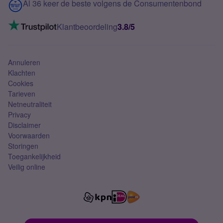
Contact
Al 36 keer de beste volgens de Consumentenbond
Mobiel internet
VoLTE 4G bellen
Klantbeoordeling
3.8/5
Mobiel abonnement
Simkaart
Annuleren
Klachten
Cookies
Tarieven
Netneutraliteit
Privacy
Disclaimer
Voorwaarden
Storingen
Toegankelijkheid
Veilig online