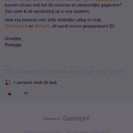
kunnen sturen met het 06-nummer en persoonlijke gegevens?
Dan zoek ik de aansluiting op in ons systeem.
Heel erg bedankt voor jullie duidelijke uitleg en hulp
@Groentjuh
en
@RicoK
, dit wordt enorm gewaardeerd 😊!
Groetjes,
Roeqajja
Stuur mij alleen een privé bericht als ik daar om vraag. Bedankt!
1 persoon vindt dit leuk
Forumvoorwaarden
Accessibility statement