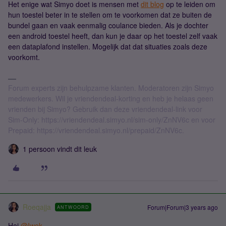
Het enige wat Simyo doet is mensen met
dit blog
op te leiden om
hun toestel beter in te stellen om te voorkomen dat ze buiten de
bundel gaan en vaak eenmalig coulance bieden. Als je dochter
een android toestel heeft, dan kun je daar op het toestel zelf vaak
een dataplafond instellen. Mogelijk dat dat situaties zoals deze
voorkomt.
Forum experts zijn behulpzame klanten. Moderatoren zijn Simyo
medewerkers. Wil je vriendendeal-korting en heb je helaas geen
vrienden bij Simyo? Gebruik dan deze vriendendeal-link voor
Sim-Only: https://vriendendeal.simyo.nl/sim-only/ZnNV6c en voor
Prepaid: https://vriendendeal.simyo.nl/prepaid/ZnNV6c.
1 persoon vindt dit leuk
Roeqajja
Forum|Forum|3 years ago
ANTWOORD
Hoi
@Iwek
,