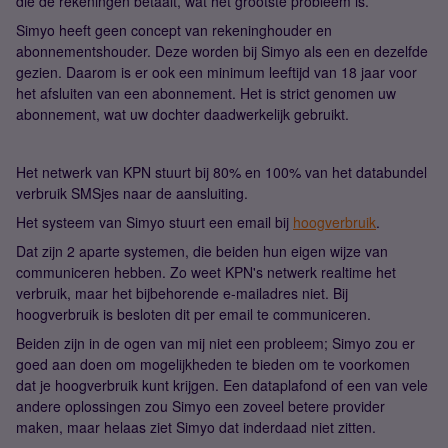
die de rekeningen betaalt, wat het grootste probleem is.
Simyo heeft geen concept van rekeninghouder en
abonnementshouder. Deze worden bij Simyo als een en dezelfde
gezien. Daarom is er ook een minimum leeftijd van 18 jaar voor
het afsluiten van een abonnement. Het is strict genomen uw
abonnement, wat uw dochter daadwerkelijk gebruikt.
Het netwerk van KPN stuurt bij 80% en 100% van het databundel
verbruik SMSjes naar de aansluiting.
Het systeem van Simyo stuurt een email bij
hoogverbruik
.
Dat zijn 2 aparte systemen, die beiden hun eigen wijze van
communiceren hebben. Zo weet KPN's netwerk realtime het
verbruik, maar het bijbehorende e-mailadres niet. Bij
hoogverbruik is besloten dit per email te communiceren.
Beiden zijn in de ogen van mij niet een probleem; Simyo zou er
goed aan doen om mogelijkheden te bieden om te voorkomen
dat je hoogverbruik kunt krijgen. Een dataplafond of een van vele
andere oplossingen zou Simyo een zoveel betere provider
maken, maar helaas ziet Simyo dat inderdaad niet zitten.