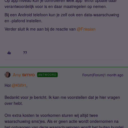
Op app-niveau kun je controleren welk app en/of update daar
verantwoordelijk voor is en daar maatregelen op nemen.
Bij een Android telefoon kun je zelf ook een data-waarschuwing
en -plafond instellen.
Verder sluit ik me aan bij de reactie van ​
@Friesian
Amy
Forum|Forum|1 month ago
ANTWOORD
Hoi ​
@KM91
,
Bedankt voor je bericht. Ik kan me voorstellen dat je hier vragen
over hebt.
Om extra kosten te voorkomen sturen wij altijd twee
waarschuwing sms'jes. Als er geen actie wordt ondernomen na
het ontvangen van deze waarschuwingen wordt het buiten bundel