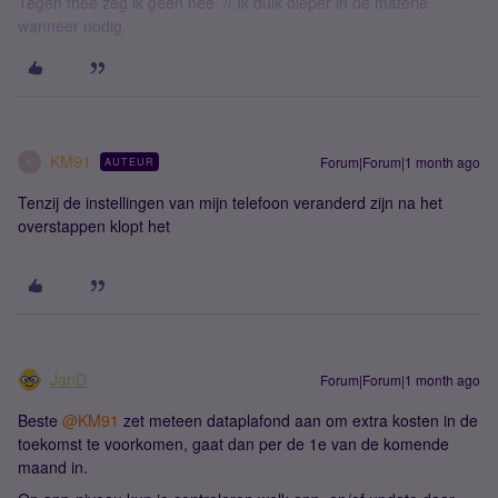
Tegen thee zeg ik geen nee. // Ik duik dieper in de materie
wanneer nodig.
KM91
Forum|Forum|1 month ago
AUTEUR
K
Tenzij de instellingen van mijn telefoon veranderd zijn na het
overstappen klopt het
JanD
Forum|Forum|1 month ago
Beste ​
@KM91
zet meteen dataplafond aan om extra kosten in de
toekomst te voorkomen, gaat dan per de 1e van de komende
maand in.