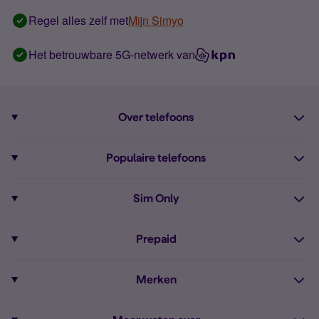
Regel alles zelf met
Mijn Simyo
Het betrouwbare 5G-netwerk van
Over telefoons
Abonnement met telefoon
Populaire telefoons
Informatie over telefoons
Pixel 10
Sim Only
Alle telefoons
Pixel 9a
Sim Only
Prepaid
iPhone 16
Sim Only internet
Prepaid
iPhone 16e
Merken
Onbeperkt bellen
Bestel Prepaid simkaart
iPhone 15
Apple
Zakelijk Sim Only abonnement