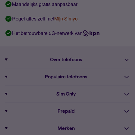
Maandelijks gratis aanpasbaar
Regel alles zelf met
Mijn Simyo
Het betrouwbare 5G-netwerk van
Over telefoons
Abonnement met telefoon
Populaire telefoons
Informatie over telefoons
Pixel 10
Sim Only
Alle telefoons
Pixel 9a
Sim Only
Prepaid
iPhone 16
Sim Only internet
Prepaid
iPhone 16e
Merken
Onbeperkt bellen