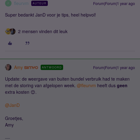
fleurvm
Forum|Forum|1 year ago
AUTEUR
F
Super bedankt JanD voor je tips, heel helpvol!
2 mensen vinden dit leuk
Amy
Forum|Forum|1 year ago
ANTWOORD
Update: de weergave van buiten bundel verbruik had te maken
met de storing van afgelopen week. ​
@fleurvm
heeft dus
geen
extra kosten 😊.
@JanD
Groetjes,
Amy