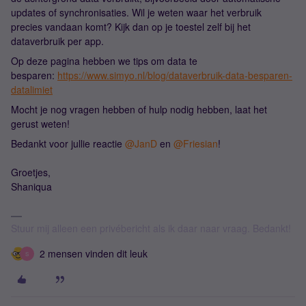
updates of synchronisaties. Wil je weten waar het verbruik
precies vandaan komt? Kijk dan op je toestel zelf bij het
dataverbruik per app.
Op deze pagina hebben we tips om data te
besparen:
https://www.simyo.nl/blog/dataverbruik-data-besparen-
datalimiet
Mocht je nog vragen hebben of hulp nodig hebben, laat het
gerust weten!
Bedankt voor jullie reactie ​
@JanD
en ​
@Friesian
!
Groetjes,
Shaniqua
Stuur mij alleen een privébericht als ik daar naar vraag. Bedankt!
2 mensen vinden dit leuk
S