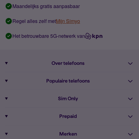
Maandelijks gratis aanpasbaar
Regel alles zelf met
Mijn Simyo
Het betrouwbare 5G-netwerk van
Over telefoons
Abonnement met telefoon
Populaire telefoons
Informatie over telefoons
Pixel 10
Sim Only
Alle telefoons
Pixel 9a
Sim Only
Prepaid
iPhone 16
Sim Only internet
Prepaid
iPhone 16e
Merken
Onbeperkt bellen