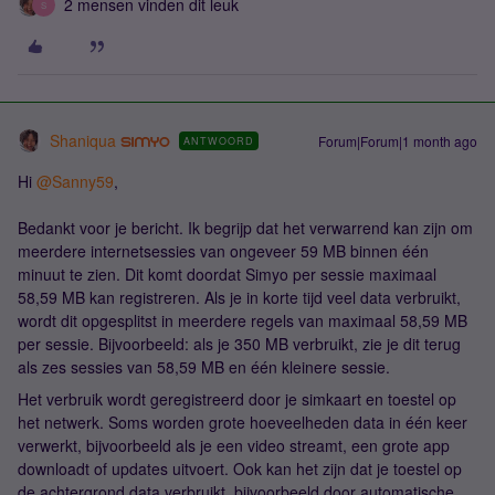
2 mensen vinden dit leuk
S
Shaniqua
Forum|Forum|1 month ago
ANTWOORD
Hi ​
@Sanny59
,
Bedankt voor je bericht. Ik begrijp dat het verwarrend kan zijn om
meerdere internetsessies van ongeveer 59 MB binnen één
minuut te zien. Dit komt doordat Simyo per sessie maximaal
58,59 MB kan registreren. Als je in korte tijd veel data verbruikt,
wordt dit opgesplitst in meerdere regels van maximaal 58,59 MB
per sessie. Bijvoorbeeld: als je 350 MB verbruikt, zie je dit terug
als zes sessies van 58,59 MB en één kleinere sessie.
Het verbruik wordt geregistreerd door je simkaart en toestel op
het netwerk. Soms worden grote hoeveelheden data in één keer
verwerkt, bijvoorbeeld als je een video streamt, een grote app
downloadt of updates uitvoert. Ook kan het zijn dat je toestel op
de achtergrond data verbruikt, bijvoorbeeld door automatische