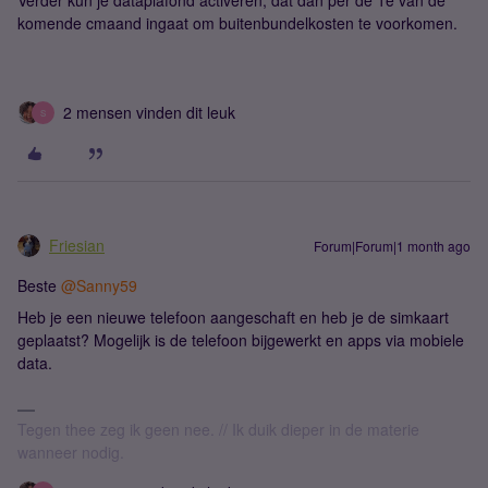
Verder kun je dataplafond activeren, dat dan per de 1e van de
komende cmaand ingaat om buitenbundelkosten te voorkomen.
2 mensen vinden dit leuk
S
Friesian
Forum|Forum|1 month ago
Beste ​
@Sanny59
Heb je een nieuwe telefoon aangeschaft en heb je de simkaart
geplaatst? Mogelijk is de telefoon bijgewerkt en apps via mobiele
data.
Tegen thee zeg ik geen nee. // Ik duik dieper in de materie
wanneer nodig.