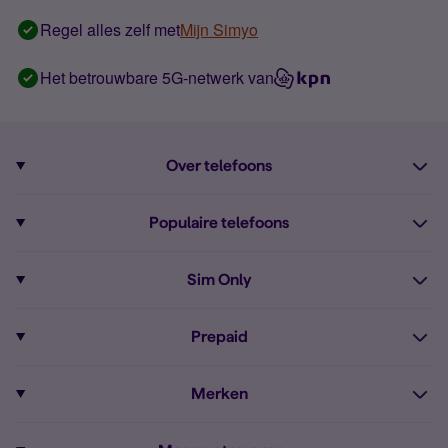
Regel alles zelf met
Mijn Simyo
Het betrouwbare 5G-netwerk van
Over telefoons
Abonnement met telefoon
Populaire telefoons
Informatie over telefoons
Pixel 10
Sim Only
Alle telefoons
Pixel 9a
Sim Only
Prepaid
iPhone 16
Sim Only internet
Prepaid
iPhone 16e
Merken
Onbeperkt bellen
Bestel Prepaid simkaart
iPhone 15
Apple
Zakelijk Sim Only abonnement