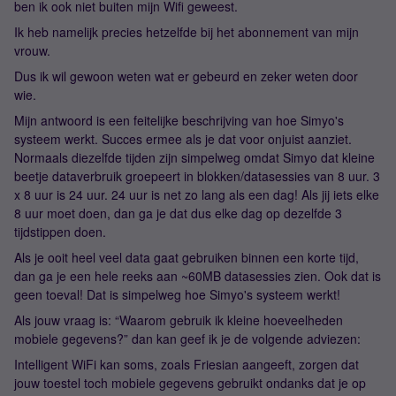
ben ik ook niet buiten mijn Wifi geweest.
Ik heb namelijk precies hetzelfde bij het abonnement van mijn
vrouw.
Dus ik wil gewoon weten wat er gebeurd en zeker weten door
wie.
Mijn antwoord is een feitelijke beschrijving van hoe Simyo's
systeem werkt. Succes ermee als je dat voor onjuist aanziet.
Normaals diezelfde tijden zijn simpelweg omdat Simyo dat kleine
beetje dataverbruik groepeert in blokken/datasessies van 8 uur. 3
x 8 uur is 24 uur. 24 uur is net zo lang als een dag! Als jij iets elke
8 uur moet doen, dan ga je dat dus elke dag op dezelfde 3
tijdstippen doen.
Als je ooit heel veel data gaat gebruiken binnen een korte tijd,
dan ga je een hele reeks aan ~60MB datasessies zien. Ook dat is
geen toeval! Dat is simpelweg hoe Simyo's systeem werkt!
Als jouw vraag is: “Waarom gebruik ik kleine hoeveelheden
mobiele gegevens?” dan kan geef ik je de volgende adviezen:
Intelligent WiFi kan soms, zoals Friesian aangeeft, zorgen dat
jouw toestel toch mobiele gegevens gebruikt ondanks dat je op