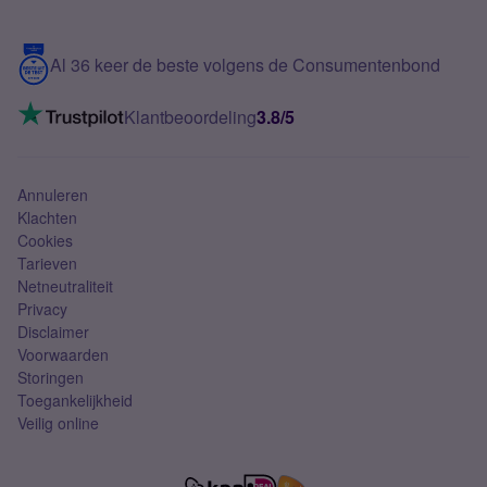
Meerdere nummers
Samsung S25 FE
Blog
5G internet
Contact
Al 36 keer de beste volgens de Consumentenbond
Mobiel internet
VoLTE 4G bellen
Klantbeoordeling
3.8/5
Mobiel abonnement
Simkaart
Annuleren
Klachten
Cookies
Tarieven
Netneutraliteit
Privacy
Disclaimer
Voorwaarden
Storingen
Toegankelijkheid
Veilig online