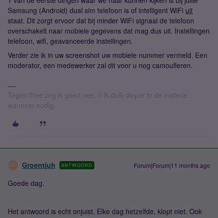
1 van de eerste dingen waar we naar kunnen kijken is bij jullie
Samsung (Android) dual sim telefoon is of intelligent WiFi
uit
staat. Dit zorgt ervoor dat bij minder WiFi signaal de telefoon
overschakelt naar mobiele gegevens dat mag dus uit. Instellingen
telefoon, wifi, geavanceerde instellingen.
Verder zie ik in uw screenshot uw mobiele nummer vermeld. Een
moderator, een medewerker zal dit voor u nog camoufleren.
Tegen thee zeg ik geen nee. // Ik duik dieper in de materie
wanneer nodig.
Groentjuh
Forum|Forum|11 months ago
ANTWOORD
G
Goede dag.
Het antwoord is echt onjuist. Elke dag hetzelfde, klopt niet. Ook