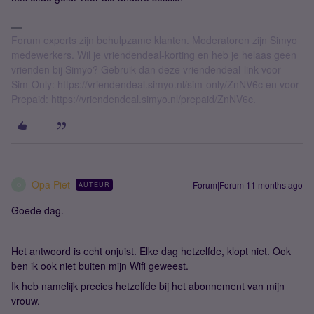
Forum experts zijn behulpzame klanten. Moderatoren zijn Simyo
medewerkers. Wil je vriendendeal-korting en heb je helaas geen
vrienden bij Simyo? Gebruik dan deze vriendendeal-link voor
Sim-Only: https://vriendendeal.simyo.nl/sim-only/ZnNV6c en voor
Prepaid: https://vriendendeal.simyo.nl/prepaid/ZnNV6c.
Opa Piet
Forum|Forum|11 months ago
AUTEUR
O
Goede dag.
Het antwoord is echt onjuist. Elke dag hetzelfde, klopt niet. Ook
ben ik ook niet buiten mijn Wifi geweest.
Ik heb namelijk precies hetzelfde bij het abonnement van mijn
vrouw.