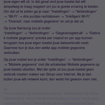
jouw eigen wifi zit. In dat geval vind jouw toestel dat wifi
simpelweg te traag reageert om jou is goede ervaring te bieden.
Om dat uit te zetten ga je naar: "Instellingen” → "Verbindingen”
→ “Wi-Fi” → drie puntjes rechtsboven → "Intelligent Wi-Fi”
→ "Oversch. naar mobiele gegevens” en zet je dat uit.
Op jouw Samsung zou je onder
“Instellingen” → “Verbindingen” → “Gegevensgebruik” → "Gebrui
k mobiele gegevens” precies per maand en per app kunnen
terugzien hoe jouw eigen toestel jouw dataverbruikt meet.
Daarmee kun je dus zien welke app mobiele gegevens
verbruiken.
Op jouw mobiel kun je onder “Instellingen” → “Verbindingen”
→ "Mobiele gegevens” met die schakelaar Mobiele gegevens op
jouw toestel uitzetten. Met die optie uit zou jouw toestel geen
verbruik moeten maken van Simyo voor internet. Als je dan
buiten jouw wifi-netwerk komt, dan werkt het gewoon even niet.
Forum experts zijn behulpzame klanten. Moderatoren zijn Simyo
medewerkers. Wil je vriendendeal-korting en heb je helaas geen
vrienden bij Simyo? Gebruik dan deze vriendendeal-link voor