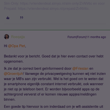
Sim-Only: https://vriendendeal.simyo.nl/sim-only/ZnNV6c en voor
Prepaid: https://vriendendeal.simyo.nl/prepaid/ZnNV6c.
Roeqajja
Forum|Forum|11 months ago
Hi ​
@Opa Piet
,
Bedankt voor je bericht. Goed dat je hier even contact over hebt
opgenomen.
Ik zie dat je correct bent geïnformeerd door ​
@Friesian
en ​
@Groentjuh
! Vanwege de privacywetgeving kunnen wij niet inzien
waar je MB's aan zijn verbruikt. Wel is het goed om te weten dat
je smartphone eigenlijk constant internet verbruikt, ook wanneer
je niet op je telefoon bent. Er worden bijvoorbeeld apps op de
achtergrond ververst of er komen nieuwe appjes/meldingen
binnen.
Een goede tip hiervoor is om inderdaad om je wifi-assistentie uit