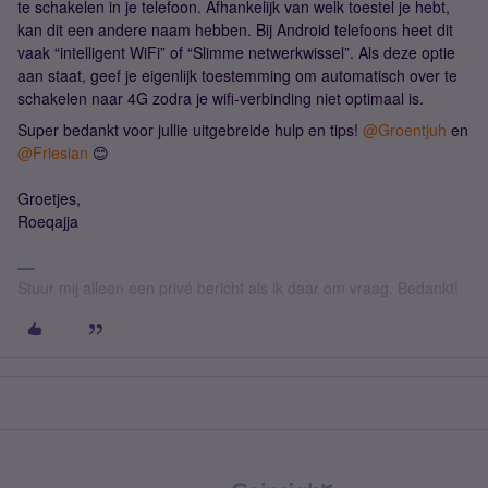
te schakelen in je telefoon. Afhankelijk van welk toestel je hebt,
kan dit een andere naam hebben. Bij Android telefoons heet dit
vaak “intelligent WiFi” of “Slimme netwerkwissel”. Als deze optie
aan staat, geef je eigenlijk toestemming om automatisch over te
schakelen naar 4G zodra je wifi-verbinding niet optimaal is.
Super bedankt voor jullie uitgebreide hulp en tips! ​
@Groentjuh
en
@Friesian
😊
Groetjes,
Roeqajja
Stuur mij alleen een privé bericht als ik daar om vraag. Bedankt!