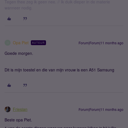
Tegen thee zeg ik geen nee. // Ik duik dieper in de materie
wanneer nodig.
Opa Piet
Forum|Forum|11 months ago
AUTEUR
O
Goede morgen.
Dit is mijn toestel en die van mijn vrouw is een A51 Samsung
Friesian
Forum|Forum|11 months ago
Beste opa Piet.