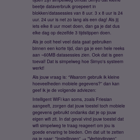
beetje dataverbruik groepeert in
blokken/datasessies van 8 uur. 3 x 8 uur is 24
uur. 24 uur is net zo lang als een dag! Als jij
iets elke 8 uur moet doen, dan ga je dat dus
elke dag op dezelfde 3 tijdstippen doen.
Als je ooit heel veel data gaat gebruiken
binnen een korte tijd, dan ga je een hele reeks
aan ~60MB datasessies zien. Ook dat is geen
toeval! Dat is simpelweg hoe Simyo's systeem
werkt!
Als jouw vraag is: “Waarom gebruik ik kleine
hoeveelheden mobiele gegevens?” dan kan
geef ik je de volgende adviezen:
Intelligent WiFi kan soms, zoals Friesian
aangeeft, zorgen dat jouw toestel toch mobiele
gegevens gebruikt ondanks dat je op jouw
eigen wifi zit. In dat geval vind jouw toestel dat
wifi simpelweg te traag reageert om jou is
goede ervaring te bieden. Om dat uit te zetten
ga je naar: "Instellingen” → "Verbindingen”