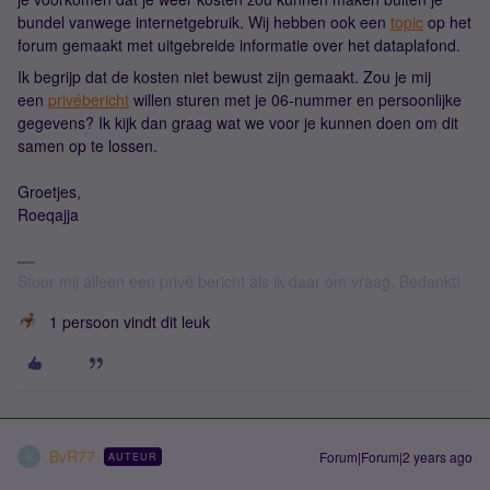
bundel vanwege internetgebruik. Wij hebben ook een
topic
op het
forum gemaakt met uitgebreide informatie over het dataplafond.
Ik begrijp dat de kosten niet bewust zijn gemaakt. Zou je mij
een
privébericht
willen sturen met je 06-nummer en persoonlijke
gegevens? Ik kijk dan graag wat we voor je kunnen doen om dit
samen op te lossen.
Groetjes,
Roeqajja
Stuur mij alleen een privé bericht als ik daar om vraag. Bedankt!
1 persoon vindt dit leuk
BvR77
Forum|Forum|2 years ago
AUTEUR
B