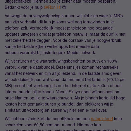
uitgeschakeld! Hiermee zou je zeker data moeten besparen.
Bedankt voor je hulp
@Ron H
! 😊
Vanwege de privacywetgeving kunnen wij niet zien waar je MB's
aan zijn verbruikt, dit kun je soms wel nog terugvinden in je
telefoon zelf. Vermoedelijk moest je telefoon nog bepaalde
updates uitvoeren omdat je telefoon nieuw is, maar dit durf ik niet
met zekerheid te zeggen. Voor de oorzaak van je hoogverbruik
kun je het beste kijken welke apps het meeste data
hebben verbruikt bij Instellingen> Mobiel netwerk.
Wij versturen altijd waarschuwingsberichten bij 80% en 100%
verbruik van je databundel. Deze sms’jes komen rechtstreeks
vanaf het netwerk en zijn altijd leidend. In de laatste sms geven
wij ook duidelijk aan wat vanaf dat moment het tarief is (€0.15 per
MB) en dat het verstandig is om het internet uit te zetten of een
internetbundel bij te kopen. Vanuit Simyo doen wij ons best om
onze klanten op tijd te waarschuwen. Als je binnen korte tijd hoge
kosten hebt gemaakt buiten je bundel, dan blokkeren wij je
simkaart uit voorzorg en sturen wij hier een e-mail over.
Wij hebben sinds kort de mogelijkheid om een
dataplafond
in te
schakelen voor €0,50 cent per maand. Hiermee kun
je voorkomen dat je weer kosten zou kunnen maken buiten je