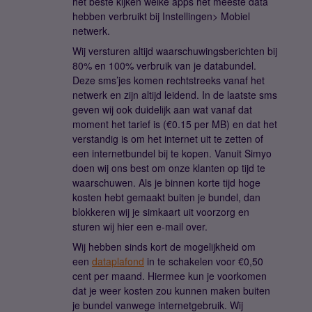
het beste kijken welke apps het meeste data
hebben verbruikt bij Instellingen> Mobiel
netwerk.
Wij versturen altijd waarschuwingsberichten bij
80% en 100% verbruik van je databundel.
Deze sms’jes komen rechtstreeks vanaf het
netwerk en zijn altijd leidend. In de laatste sms
geven wij ook duidelijk aan wat vanaf dat
moment het tarief is (€0.15 per MB) en dat het
verstandig is om het internet uit te zetten of
een internetbundel bij te kopen. Vanuit Simyo
doen wij ons best om onze klanten op tijd te
waarschuwen. Als je binnen korte tijd hoge
kosten hebt gemaakt buiten je bundel, dan
blokkeren wij je simkaart uit voorzorg en
sturen wij hier een e-mail over.
Wij hebben sinds kort de mogelijkheid om
een
dataplafond
in te schakelen voor €0,50
cent per maand. Hiermee kun je voorkomen
dat je weer kosten zou kunnen maken buiten
je bundel vanwege internetgebruik. Wij