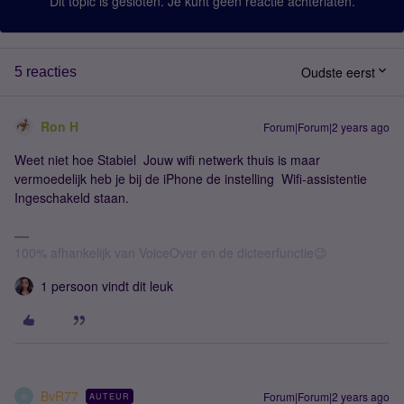
Dit topic is gesloten. Je kunt geen reactie achterlaten.
Oudste eerst
5 reacties
Ron H
Forum|Forum|2 years ago
Weet niet hoe Stabiel Jouw wifi netwerk thuis is maar
vermoedelijk heb je bij de iPhone de instelling Wifi-assistentie
Ingeschakeld staan.
100% afhankelijk van VoiceOver en de dicteerfunctie😉
1 persoon vindt dit leuk
BvR77
Forum|Forum|2 years ago
AUTEUR
B