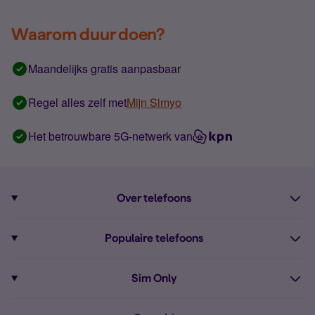
Waarom duur doen?
Maandelijks gratis aanpasbaar
Regel alles zelf met
Mijn Simyo
Het betrouwbare 5G-netwerk van
Over telefoons
Abonnement met telefoon
Populaire telefoons
Informatie over telefoons
Pixel 10
Sim Only
Alle telefoons
Pixel 9a
Sim Only