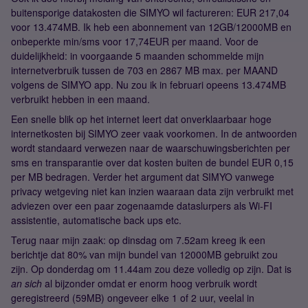
buitensporige datakosten die SIMYO wil factureren: EUR 217,04
voor 13.474MB. Ik heb een abonnement van 12GB/12000MB en
onbeperkte min/sms voor 17,74EUR per maand. Voor de
duidelijkheid: in voorgaande 5 maanden schommelde mijn
internetverbruik tussen de 703 en 2867 MB max. per MAAND
volgens de SIMYO app. Nu zou ik in februari opeens 13.474MB
verbruikt hebben in een maand.
Een snelle blik op het internet leert dat onverklaarbaar hoge
internetkosten bij SIMYO zeer vaak voorkomen. In de antwoorden
wordt standaard verwezen naar de waarschuwingsberichten per
sms en transparantie over dat kosten buiten de bundel EUR 0,15
per MB bedragen. Verder het argument dat SIMYO vanwege
privacy wetgeving niet kan inzien waaraan data zijn verbruikt met
adviezen over een paar zogenaamde dataslurpers als Wi-FI
assistentie, automatische back ups etc.
Terug naar mijn zaak: op dinsdag om 7.52am kreeg ik een
berichtje dat 80% van mijn bundel van 12000MB gebruikt zou
zijn. Op donderdag om 11.44am zou deze volledig op zijn. Dat is
an sich
al bijzonder omdat er enorm hoog verbruik wordt
geregistreerd (59MB) ongeveer elke 1 of 2 uur, veelal in