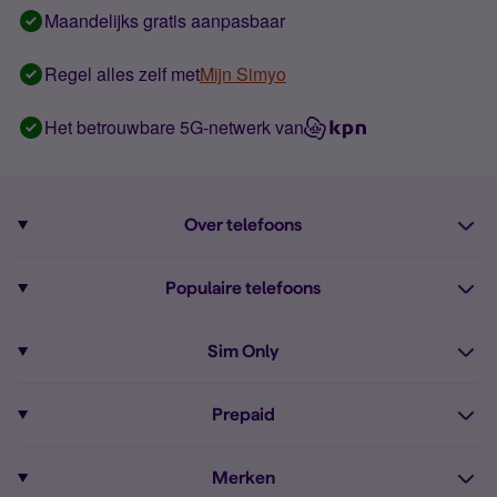
Maandelijks gratis aanpasbaar
Regel alles zelf met
Mijn Simyo
Het betrouwbare 5G-netwerk van
Over telefoons
Abonnement met telefoon
Populaire telefoons
Informatie over telefoons
Pixel 10
Sim Only
Alle telefoons
Pixel 9a
Sim Only
Prepaid
iPhone 16
Sim Only internet
Prepaid
iPhone 16e
Merken
Onbeperkt bellen