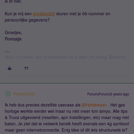
is of niet.
Kun je mij een
privébericht
sturen met je 06-nummer en
persoonlijke gegevens?
Groetjes,
Roeqajja
Stuur mij alleen een privé bericht als ik daar om vraag. Bedankt!
Renzo4000
Forum|Forum|3 years ago
R
Ik heb dus precies dezelfde usecase als
@Heidswaan
. Het gps
horloge werkte eerder wel maar nu niet meer icm simyo. Alle tips
& Trucs uitgevoerd (resetten, apn instellingen, etc) maar mag niet
baten. Je ziet dat ie netwerk bereik heeft evenals een 4g symbool
maar geen internetconnectie. Enig idee of dit iets structureels is?