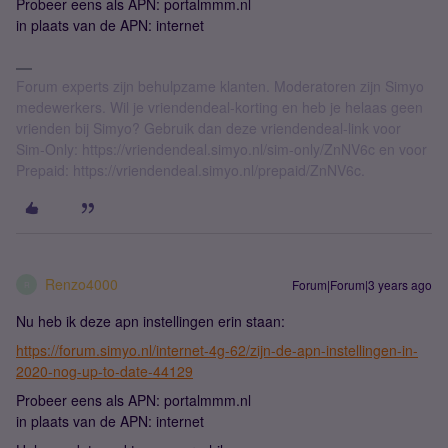
Probeer eens als APN: portalmmm.nl
in plaats van de APN: internet
Forum experts zijn behulpzame klanten. Moderatoren zijn Simyo
medewerkers. Wil je vriendendeal-korting en heb je helaas geen
vrienden bij Simyo? Gebruik dan deze vriendendeal-link voor
Sim-Only: https://vriendendeal.simyo.nl/sim-only/ZnNV6c en voor
Prepaid: https://vriendendeal.simyo.nl/prepaid/ZnNV6c.
Renzo4000
Forum|Forum|3 years ago
R
Nu heb ik deze apn instellingen erin staan:
https://forum.simyo.nl/internet-4g-62/zijn-de-apn-instellingen-in-
2020-nog-up-to-date-44129
Probeer eens als APN: portalmmm.nl
in plaats van de APN: internet