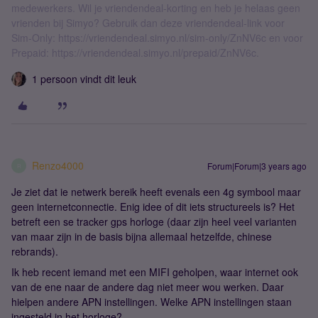
medewerkers. Wil je vriendendeal-korting en heb je helaas geen
vrienden bij Simyo? Gebruik dan deze vriendendeal-link voor
Sim-Only: https://vriendendeal.simyo.nl/sim-only/ZnNV6c en voor
Prepaid: https://vriendendeal.simyo.nl/prepaid/ZnNV6c.
1 persoon vindt dit leuk
Renzo4000
Forum|Forum|3 years ago
R
Je ziet dat ie netwerk bereik heeft evenals een 4g symbool maar
geen internetconnectie. Enig idee of dit iets structureels is? Het
betreft een se tracker gps horloge (daar zijn heel veel varianten
van maar zijn in de basis bijna allemaal hetzelfde, chinese
rebrands).
Ik heb recent iemand met een MIFI geholpen, waar internet ook
van de ene naar de andere dag niet meer wou werken. Daar
hielpen andere APN instellingen. Welke APN instellingen staan
ingesteld in het horloge?