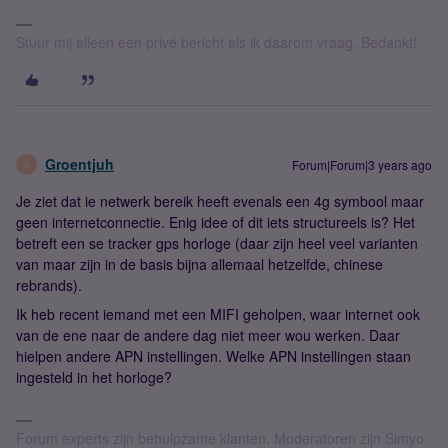
Stuur mij alleen een privé bericht als ik daarom vraag. Bedankt!
Groentjuh
Forum|Forum|3 years ago
G
Je ziet dat ie netwerk bereik heeft evenals een 4g symbool maar
geen internetconnectie. Enig idee of dit iets structureels is? Het
betreft een se tracker gps horloge (daar zijn heel veel varianten
van maar zijn in de basis bijna allemaal hetzelfde, chinese
rebrands).
Ik heb recent iemand met een MIFI geholpen, waar internet ook
van de ene naar de andere dag niet meer wou werken. Daar
hielpen andere APN instellingen. Welke APN instellingen staan
ingesteld in het horloge?
Forum experts zijn behulpzame klanten. Moderatoren zijn Simyo