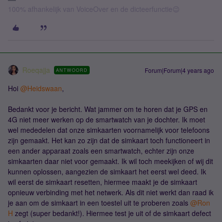
100% afhankelijk van VoiceOver en de dicteerfunctie😉
Roeqajja
Forum|Forum|4 years ago
ANTWOORD
Hoi
@Heidswaan
,
Bedankt voor je bericht. Wat jammer om te horen dat je GPS en
4G niet meer werken op de smartwatch van je dochter. Ik moet
wel mededelen dat onze simkaarten voornamelijk voor telefoons
zijn gemaakt. Het kan zo zijn dat de simkaart toch functioneert in
een ander apparaat zoals een smartwatch, echter zijn onze
simkaarten daar niet voor gemaakt. Ik wil toch meekijken of wij dit
kunnen oplossen, aangezien de simkaart het eerst wel deed. Ik
wil eerst de simkaart resetten, hiermee maakt je de simkaart
opnieuw verbinding met het netwerk. Als dit niet werkt dan raad ik
je aan om de simkaart in een toestel uit te proberen zoals
@Ron
H
zegt (super bedankt!). Hiermee test je uit of de simkaart defect