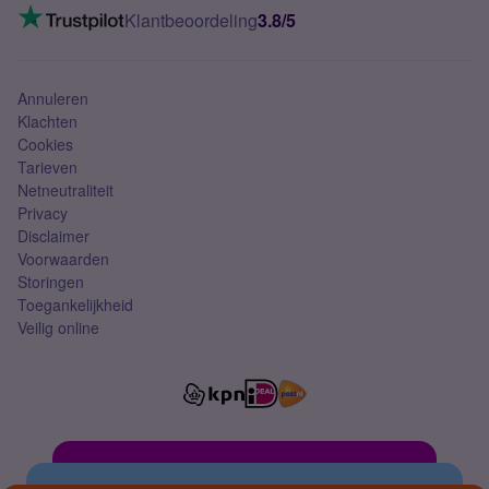
VoLTE 4G bellen
Klantbeoordeling
3.8/5
Mobiel abonnement
Simkaart
Annuleren
Klachten
Cookies
Tarieven
Netneutraliteit
Privacy
Disclaimer
Voorwaarden
Storingen
Toegankelijkheid
Veilig online