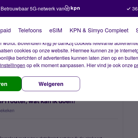
Betrouwbaar 5G-netwerk van
36
kies van Simyo
paid
Telefoons
eSIM
KPN & Simyo Compleet
okies op onze website. Met deze cookies zorgen wij ervoor dat j
 wordt. Bovendien krijg je dankzij cookies relevante advertentie
laatsen cookies op onze website. Hiermee kunnen ze je internet
oonlijke berichten of advertenties kunnen laten zien op en buite
instellingen
op elk moment aanpassen. Hier vind je ook onze
p
art werkt niet in mijn MiFi router, wat kan ik doen?
ren
Weigeren
iFi router, wat kan ik doen?
Bekeken