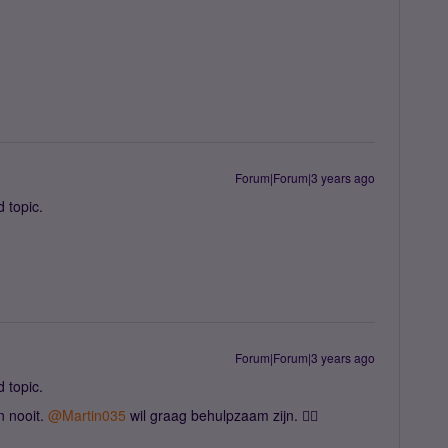
Forum|Forum|3 years ago
 topic.
Forum|Forum|3 years ago
 topic.
n nooit.
@Martin035
wil graag behulpzaam zijn. 👍🏻