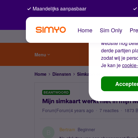
Maandelijks aanpasbaar
De coo
Home
Sim Only
Pre
Wij gebruiken co
website nog beter
derde partijen p
Menu
zodat wij je pers
Je kan je
cookie-
Home
Diensten
Simkaart en eSIM
Mijn simka
Accepte
BEANTWOORD
Mijn simkaart werkt niet in mijn M
Forum|Forum|4 years ago
7 reacties
1873 
Bertram
Beginner
B