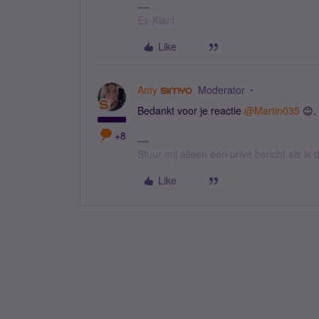
Ex-Klant
Like
Amy
Moderator
Bedankt voor je reactie
@Martin035
😊.
+8
Stuur mij alleen een privé bericht als i
Like