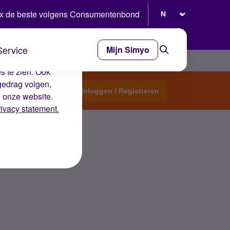
Selecteer taal
x de beste volgens Consumentenbond
Service
Mijn Simyo
e ervaring op de
s te zien. Ook
gedrag volgen,
Start een topic
Inloggen / Registreren
n onze website.
rivacy statement.