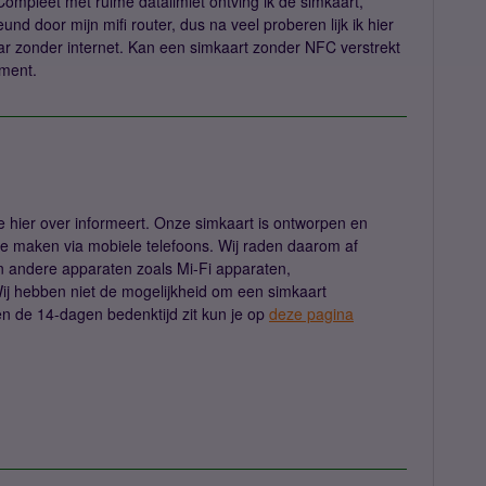
mpleet met ruime datalimiet ontving ik de simkaart,
nd door mijn mifi router, dus na veel proberen lijk ik hier
ar zonder internet. Kan een simkaart zonder NFC verstrekt
ement.
je hier over informeert. Onze simkaart is ontworpen en
 maken via mobiele telefoons. Wij raden daarom af
n andere apparaten zoals Mi-Fi apparaten,
j hebben niet de mogelijkheid om een simkaart
en de 14-dagen bedenktijd zit kun je op
deze pagina