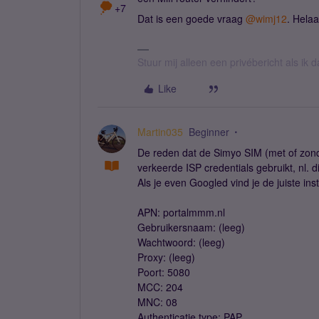
+7
Dat is een goede vraag
@wimj12
. Hela
Stuur mij alleen een privébericht als ik
Like
Martin035
Beginner
De reden dat de Simyo SIM (met of zonde
verkeerde ISP credentials gebruikt, nl. 
Als je even Googled vind je de juiste inst
APN: portalmmm.nl
Gebruikersnaam: (leeg)
Wachtwoord: (leeg)
Proxy: (leeg)
Poort: 5080
MCC: 204
MNC: 08
Authenticatie type: PAP