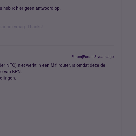
as heb ik hier geen antwoord op.
 daar om vraag. Thanks!
Forum|Forum|3 years ago
r NFC) niet werkt in een Mifi router, is omdat deze de
die van KPN.
ellingen.