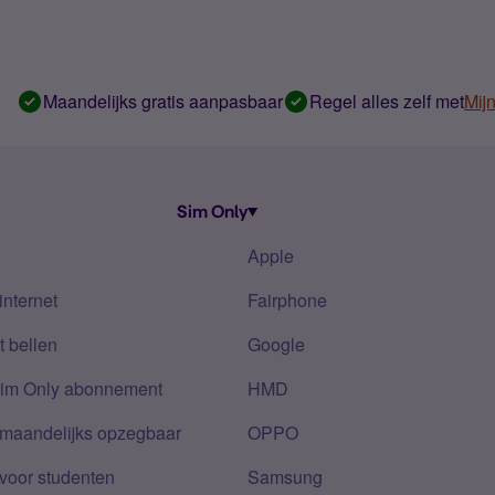
Maandelijks gratis aanpasbaar
Regel alles zelf met
Mij
Sim Only
Apple
internet
Fairphone
 bellen
Google
Sim Only abonnement
HMD
 maandelijks opzegbaar
OPPO
voor studenten
Samsung