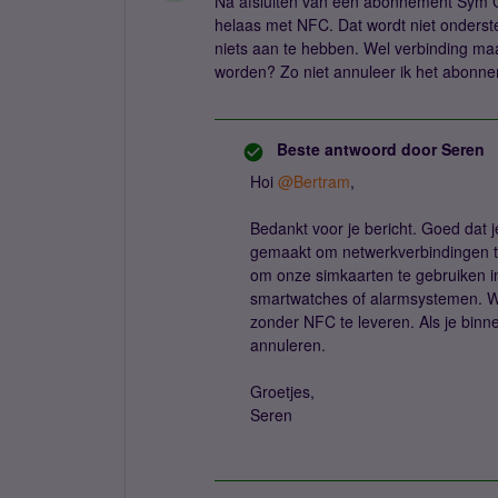
Na afsluiten van een abonnement Sym Co
helaas met NFC. Dat wordt niet ondersteu
niets aan te hebben. Wel verbinding ma
worden? Zo niet annuleer ik het abonn
Beste antwoord door
Seren
Hoi
@Bertram
,
Bedankt voor je bericht. Goed dat 
gemaakt om netwerkverbindingen te
om onze simkaarten te gebruiken i
smartwatches of alarmsystemen. Wi
zonder NFC te leveren. Als je binn
annuleren.
Groetjes,
Seren