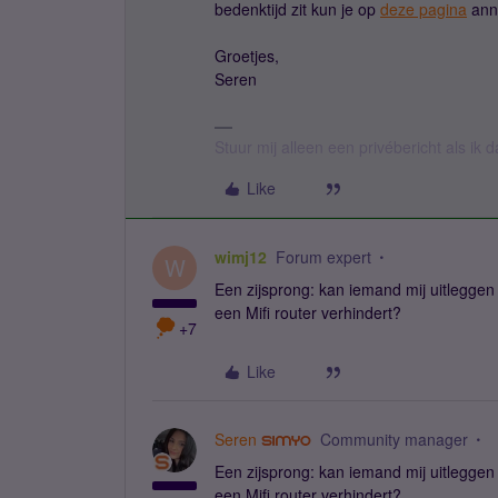
bedenktijd zit kun je op
deze pagina
ann
Groetjes,
Seren
Stuur mij alleen een privébericht als ik
Like
wimj12
Forum expert
W
Een zijsprong: kan iemand mij uitlegge
een Mifi router verhindert?
+7
Like
Seren
Community manager
Een zijsprong: kan iemand mij uitlegge
een Mifi router verhindert?