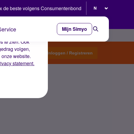
Selecteer taal
x de beste volgens Consumentenbond
Service
Mijn Simyo
e ervaring op de
s te zien. Ook
gedrag volgen,
Start een topic
Inloggen / Registreren
n onze website.
rivacy statement.