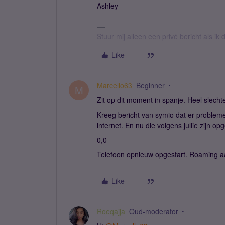
Ashley
Stuur mij alleen een privé bericht als i
Like
Marcello63
Beginner
M
Zit op dit moment in spanje. Heel slecht
Kreeg bericht van symio dat er problemen
internet. En nu die volgens jullie zijn op
0,0
Telefoon opnieuw opgestart. Roaming aan 
Like
Roeqajja
Oud-moderator