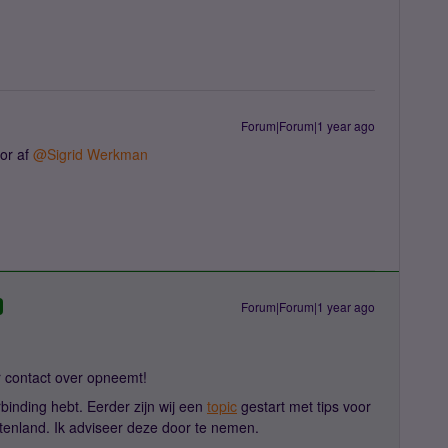
Forum|Forum|1 year ago
tor af
@Sigrid Werkman
Forum|Forum|1 year ago
er contact over opneemt!
inding hebt. Eerder zijn wij een
topic
gestart met tips voor
itenland. Ik adviseer deze door te nemen.