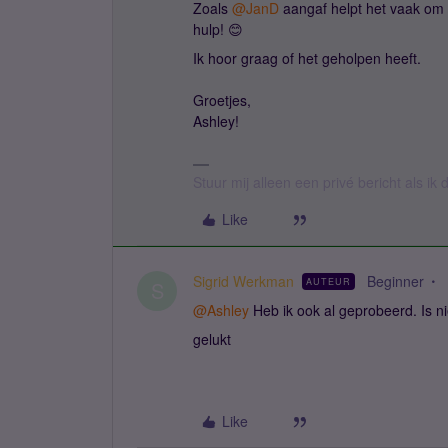
Zoals
@JanD
aangaf helpt het vaak om
hulp! 😊
Ik hoor graag of het geholpen heeft.
Groetjes,
Ashley!
Stuur mij alleen een privé bericht als i
Like
Sigrid Werkman
Beginner
AUTEUR
S
@Ashley
Heb ik ook al geprobeerd. Is ni
gelukt
Like