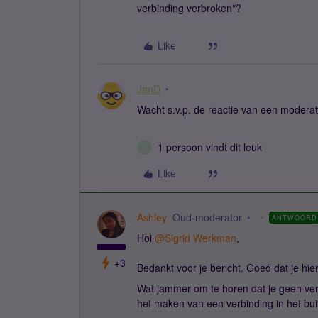
verbinding verbroken"?
Like
JanD
Wacht s.v.p. de reactie van een modera
1 persoon vindt dit leuk
S
Like
Ashley
Oud-moderator
ANTWOORD
Hoi
@Sigrid Werkman
,
+3
Bedankt voor je bericht. Goed dat je hi
Wat jammer om te horen dat je geen verb
het maken van een verbinding in het bu