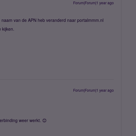
Forum|Forum|1 year ago
 de naam van de APN heb veranderd naar portalmmm.nl
 kijken.
Forum|Forum|1 year ago
verbinding weer werkt. 😊