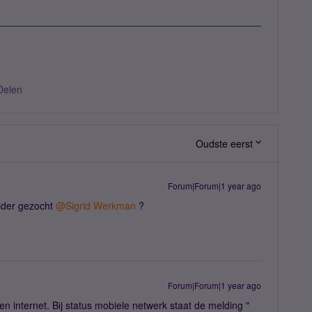
Delen
Oudste eerst
Forum|Forum|1 year ago
ider gezocht
@Sigrid Werkman
?
Forum|Forum|1 year ago
n internet. Bij status mobiele netwerk staat de melding "