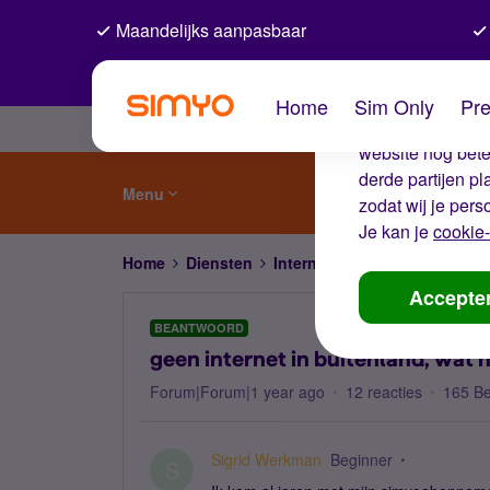
Maandelijks aanpasbaar
De coo
Home
Sim Only
Pre
Wij gebruiken co
website nog beter
derde partijen p
Menu
zodat wij je pers
Je kan je
cookie-
Home
Diensten
Internet, 4G en 5G
geen int
Accepte
BEANTWOORD
geen internet in buitenland, wat 
Forum|Forum|1 year ago
12 reacties
165 B
Sigrid Werkman
Beginner
S