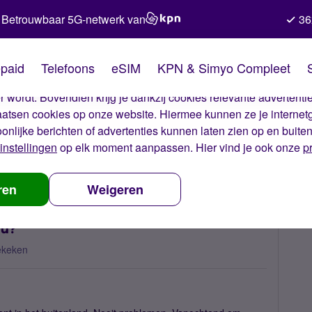
Betrouwbaar 5G-netwerk van
36
kies van Simyo
paid
Telefoons
eSIM
KPN & Simyo Compleet
okies op onze website. Met deze cookies zorgen wij ervoor dat j
 wordt. Bovendien krijg je dankzij cookies relevante advertentie
laatsen cookies op onze website. Hiermee kunnen ze je internet
oonlijke berichten of advertenties kunnen laten zien op en buite
instellingen
op elk moment aanpassen. Hier vind je ook onze
p
ernet in buitenland, wat nu?
ren
Weigeren
nu?
ekeken