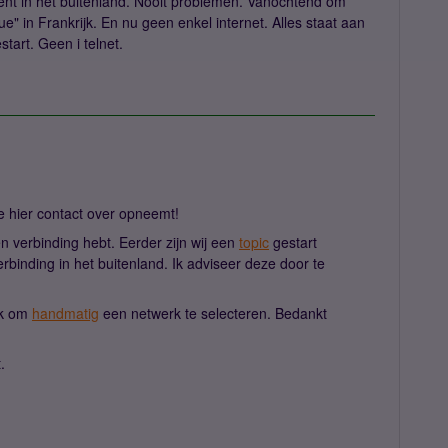
nt in het buitenland. Nooit problemen. Vanochtend om
" in Frankrijk. En nu geen enkel internet. Alles staat aan
tart. Geen i telnet.
je hier contact over opneemt!
 verbinding hebt. Eerder zijn wij een
topic
gestart
rbinding in het buitenland. Ik adviseer deze door te
ak om
handmatig
een netwerk te selecteren. Bedankt
.