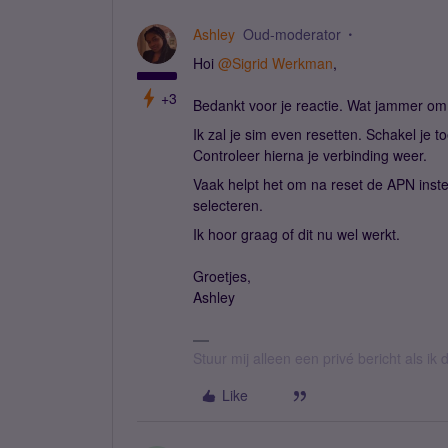
Ashley
Oud-moderator
Hoi
@Sigrid Werkman
,
+3
Bedankt voor je reactie. Wat jammer om
Ik zal je sim even resetten. Schakel je to
Controleer hierna je verbinding weer.
Vaak helpt het om na reset de APN inst
selecteren.
Ik hoor graag of dit nu wel werkt.
Groetjes,
Ashley
Stuur mij alleen een privé bericht als i
Like