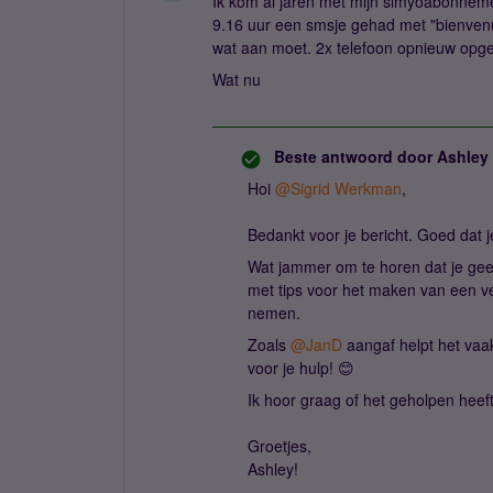
Ik kom al jaren met mijn simyoabonneme
9.16 uur een smsje gehad met "bienvenue
wat aan moet. 2x telefoon opnieuw opges
Wat nu
Beste antwoord door
Ashley
Hoi
@Sigrid Werkman
,
Bedankt voor je bericht. Goed dat 
Wat jammer om te horen dat je geen
met tips voor het maken van een ve
nemen.
Zoals
@JanD
aangaf helpt het va
voor je hulp! 😊
Ik hoor graag of het geholpen heeft
Groetjes,
Ashley!