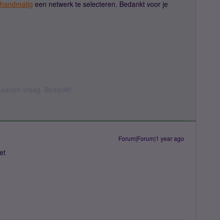
handmatig
een netwerk te selecteren. Bedankt voor je
k daarom vraag. Bedankt!
Forum|Forum|1 year ago
et