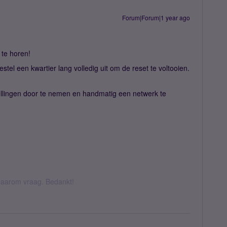
Forum|Forum|1 year ago
 te horen!
estel een kwartier lang volledig uit om de reset te voltooien.
ellingen door te nemen en handmatig een netwerk te
k daarom vraag. Bedankt!