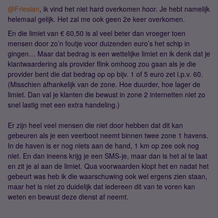
@Friesian
, ik vind het niet hard overkomen hoor. Je hebt namelijk
helemaal gelijk. Het zal me ook geen 2e keer overkomen.
En die limiet van € 60,50 is al veel beter dan vroeger toen
mensen door zo’n foutje voor duizenden euro’s het schip in
gingen… Maar dat bedrag is een wettelijke limiet en ik denk dat je
klantwaardering als provider flink omhoog zou gaan als je die
provider bent die dat bedrag op op bijv. 1 of 5 euro zet i.p.v. 60.
(Misschien afhankelijk van de zone. Hoe duurder, hoe lager de
limiet. Dan val je klanten die bewust in zone 2 internetten niet zo
snel lastig met een extra handeling.)
Er zijn heel veel mensen die niet door hebben dat dit kan
gebeuren als je een veerboot neemt binnen twee zone 1 havens.
In de haven is er nog niets aan de hand, 1 km op zee ook nog
niet. En dan ineens krijg je een SMS-je, maar dan is het al te laat
en zit je al aan de limiet. Qua voorwaarden klopt het en nadat het
gebeurt was heb ik die waarschuwing ook wel ergens zien staan,
maar het is niet zo duidelijk dat iedereen dit van te voren kan
weten en bewust deze dienst af neemt.