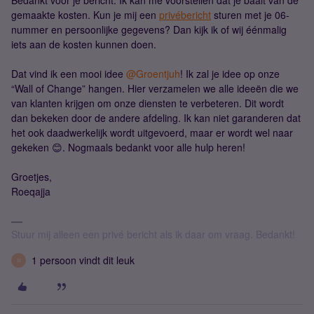
Bedankt voor je bericht. Ik kan me voorstellen dat je baalt van de
gemaakte kosten. Kun je mij een
privébericht
sturen met je 06-
nummer en persoonlijke gegevens? Dan kijk ik of wij éénmalig
iets aan de kosten kunnen doen.
Dat vind ik een mooi idee
@Groentjuh
! Ik zal je idee op onze
“Wall of Change” hangen. Hier verzamelen we alle ideeën die we
van klanten krijgen om onze diensten te verbeteren. Dit wordt
dan bekeken door de andere afdeling. Ik kan niet garanderen dat
het ook daadwerkelijk wordt uitgevoerd, maar er wordt wel naar
gekeken 😊. Nogmaals bedankt voor alle hulp heren!
Groetjes,
Roeqajja
Stuur mij alleen een privé bericht als ik daar om vraag. Bedankt!
1 persoon vindt dit leuk
R