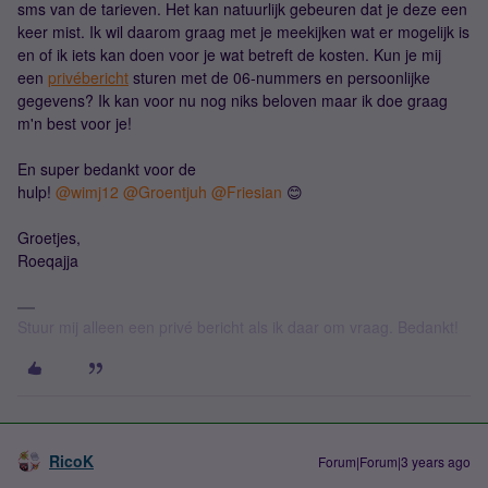
sms van de tarieven. Het kan natuurlijk gebeuren dat je deze een
keer mist. Ik wil daarom graag met je meekijken wat er mogelijk is
en of ik iets kan doen voor je wat betreft de kosten. Kun je mij
een
privébericht
sturen met de 06-nummers en persoonlijke
gegevens? Ik kan voor nu nog niks beloven maar ik doe graag
m'n best voor je!
En super bedankt voor de
hulp!
@wimj12
@Groentjuh
@Friesian
😊
Groetjes,
Roeqajja
Stuur mij alleen een privé bericht als ik daar om vraag. Bedankt!
RicoK
Forum|Forum|3 years ago