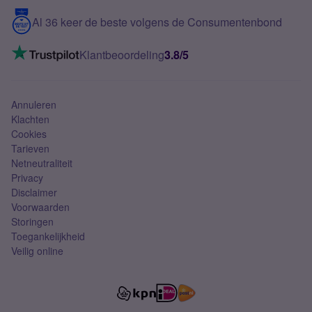
5G internet
Contact
Al 36 keer de beste volgens de Consumentenbond
Mobiel internet
VoLTE 4G bellen
Klantbeoordeling
3.8/5
Mobiel abonnement
Simkaart
Annuleren
Klachten
Cookies
Tarieven
Netneutraliteit
Privacy
Disclaimer
Voorwaarden
Storingen
Toegankelijkheid
Veilig online