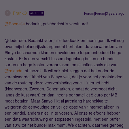
FrankO
Forum|Forum|3 years ago
AUTEUR
F
@Roeqajja
bedankt, privébericht is verstuurd!
@ iedereen: Bedankt voor jullie feedback en meningen. Ik wil nog
even mijn belangrijkste argument herhalen: de voorwaarden van
Simyo beschermen klanten onvoldoende tegen onbedoeld hoge
kosten. Er is een verschil tussen dagenlang buiten de bundel
surfen en hoge kosten veroorzaken, en situaties zoals die van
@rolandm
of mezelf. Ik wil ook niet zeggen dat het onder de
verantwoordelijkheid van Simyo valt, dat je voor het grootste deel
van de route op deze veerverbinding zone 1 internet hebt
(Noorwegen, Zweden, Denemarken, omdat de veerboot dicht
langs de kust vaart) en dan ineens per satelliet 5 euro per MB
moet betalen. Maar Simyo lijkt al jarenlang hardnekkig te
weigeren de eenvoudige en veilige optie van "Internet alleen in
een bundel, anders niet" in te voeren. Al onze telefoons hebben
een data waarschuwing en stopzetten ingesteld, met een buffer
van 10% tot het bundel maximum. We dachten, daarmee genoeg