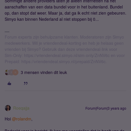
Sommige andere providers laten je alleen internetten na het
aanschaffen van een data bundel voor in het buitenland. Bundel
op, dan stopt dat weer. Maar ja, dat ga ik echt niet zien gebeuren.
Simyo kan binnen Nederland al niet stoppen bij 0...
Forum experts zijn behulpzame klanten. Moderatoren zijn Simyo
medewerkers. Wil je vriendendeal-korting en heb je helaas geen
vrienden bij Simyo? Gebruik dan deze vriendendeal-link voor
Sim-Only: https://vriendendeal.simyo.nl/sim-only/ZnNV6c en voor
Prepaid: https://vriendendeal.simyo.nl/prepaid/ZnNV6c.
3 mensen vinden dit leuk
F
R
Roeqajja
Forum|Forum|3 years ago
Hoi
@rolandm
,