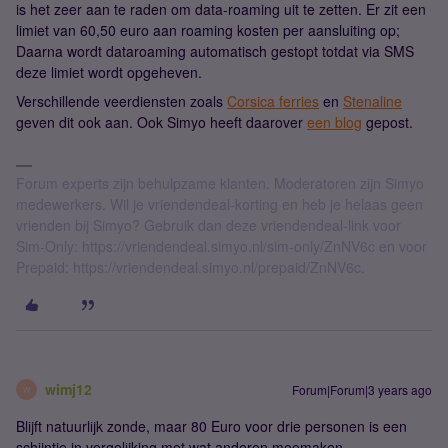
is het zeer aan te raden om data-roaming uit te zetten. Er zit een
limiet van 60,50 euro aan roaming kosten per aansluiting op;
Daarna wordt dataroaming automatisch gestopt totdat via SMS
deze limiet wordt opgeheven.
Verschillende veerdiensten zoals
Corsica ferries
en
Stenaline
geven dit ook aan. Ook Simyo heeft daarover
een blog
gepost.
Forum experts zijn behulpzame klanten. Moderatoren zijn Simyo
medewerkers. Wil je vriendendeal-korting en heb je helaas geen
vrienden bij Simyo? Gebruik dan deze vriendendeal-link voor
Sim-Only: https://vriendendeal.simyo.nl/sim-only/ZnNV6c en voor
Prepaid: https://vriendendeal.simyo.nl/prepaid/ZnNV6c.
wimj12
Forum|Forum|3 years ago
W
Blijft natuurlijk zonde, maar 80 Euro voor drie personen is een
schijntje in vergelijking met wat anderen meemaken.