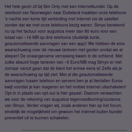
Het hele gezin zit bij Sim Only met een internetbundel. Op de
veerboot van Noorwegen naar Duitsland maakten onze telefoons
's nachts een korte tijd verbinding met internet via de satelliet
zonder dat we met onze telefoons bezig waren. Simyo berekend
nu op het factuur voor augustus meer dan 80 euro voor een
totaal van ~16 MB op drie telefoons (duidelijk korte,
geautomatiseerde aanvragen van een app)! We hebben de sms-
waarschuwing over de nieuwe tarieven niet gezien omdat we al
sliepen! De onaangename verrassing kwam in de ochtend. Met
zulke absurd hoge tarieven van ~5 Euro/MB mag Simyo er niet
zomaar vanuit gaan dat de klant het ermee eens is! Zelfs als je
de waarschuwing op tijd ziet: Met al die geautomatiseerde
aanvragen tussen telefoon en servers ben je al tientallen Euros
kwijt voordat je kan reageren en het mobiel internet uitschakelen!
Opt-in in plaats van opt-out is hier gepast. Daarom verwachten
we voor de rekening van augustus tegemoedkoming/coulance
van Simyo. Verder vragen wij, zoals anderen hier op het forum,
eindelijk de mogelijkheid om gewoon het internet buiten bundel
preventief uit te kunnen schakelen.