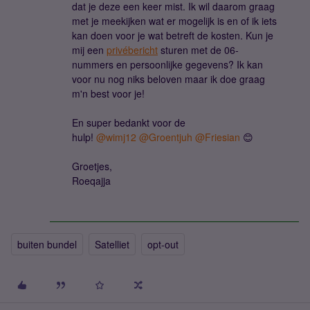
dat je deze een keer mist. Ik wil daarom graag
met je meekijken wat er mogelijk is en of ik iets
kan doen voor je wat betreft de kosten. Kun je
mij een
privébericht
sturen met de 06-
nummers en persoonlijke gegevens? Ik kan
voor nu nog niks beloven maar ik doe graag
m'n best voor je!
En super bedankt voor de
hulp!
@wimj12
@Groentjuh
@Friesian
😊
Groetjes,
Roeqajja
buiten bundel
Satelliet
opt-out