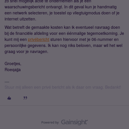
zo snel mogelijk actie te ondernemen als je een
waarschuwingsbericht ontvangt. In dit geval kun je handmatig
een netwerk selecteren, je toestel op vliegtuigmodus doen of je
internet uitzetten.
Wat betreft de gemaakte kosten kan ik eventueel navraag doen
bij de financiële afdeling voor een éénmalige tegemoetkoming. Je
kunt mij een
privébericht
sturen hiervoor met je 06-nummer en
persoonlijke gegevens. Ik kan nog niks beloven, maar wil het wel
graag voor je navragen.
Groetjes,
Roeqajja
Stuur mij alleen een privé bericht als ik daar om vraag. Bedankt!