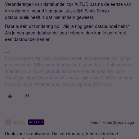
Veranderingen van databundel zijn ALTIJD pas na de eerste van
de volgende maand ingegaan. Ja, altijd! Sinds Simyo
databundels heeft is dat niet anders geweest.
Daar is één uitzondering op: "Als je nog geen databundel hebt."
Als je nog geen databundel zou hebben, dan kun je per direct
een databundel nemen.
Forum experts zijn behulpzame klanten. Moderatoren zijn Simyo
medewerkers. Wil je vriendendeal-korting en heb je helaas geen
vrienden bij Simyo? Gebruik dan deze vriendendeal-link voor
Sim-Only: https://vriendendeal.simyo.nl/sim-only/ZnNV6c en voor
Prepaid: https://vriendendeal.simyo.nl/prepaid/ZnNV6c.
jolouv
Forum|Forum|2 years ago
AUTEUR
J
Dank voor je antwoord. Dat zou kunnen; ik heb inderdaad