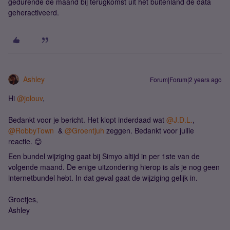
gedurende de maand bij terugkomst uit het buitenland de data
geheractiveerd.
Ashley
Forum|Forum|2 years ago
Hi
@jolouv
,
Bedankt voor je bericht. Het klopt inderdaad wat
@J.D.L.
,
@RobbyTown
&
@Groentjuh
zeggen. Bedankt voor jullie
reactie. 😊
Een bundel wijziging gaat bij Simyo altijd in per 1ste van de
volgende maand. De enige uitzondering hierop is als je nog geen
internetbundel hebt. In dat geval gaat de wijziging gelijk in.
Groetjes,
Ashley