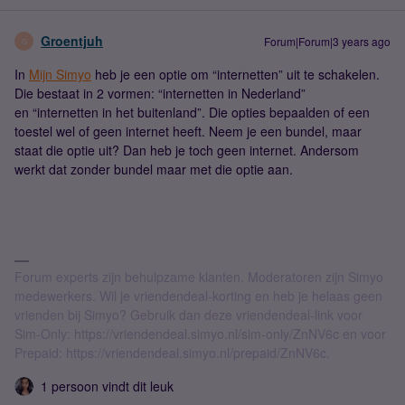
Groentjuh
Forum|Forum|3 years ago
G
In
Mijn Simyo
heb je een optie om “internetten” uit te schakelen.
Die bestaat in 2 vormen: “internetten in Nederland”
en “internetten in het buitenland”. Die opties bepaalden of een
toestel wel of geen internet heeft. Neem je een bundel, maar
staat die optie uit? Dan heb je toch geen internet. Andersom
werkt dat zonder bundel maar met die optie aan.
Forum experts zijn behulpzame klanten. Moderatoren zijn Simyo
medewerkers. Wil je vriendendeal-korting en heb je helaas geen
vrienden bij Simyo? Gebruik dan deze vriendendeal-link voor
Sim-Only: https://vriendendeal.simyo.nl/sim-only/ZnNV6c en voor
Prepaid: https://vriendendeal.simyo.nl/prepaid/ZnNV6c.
1 persoon vindt dit leuk