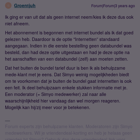
Groentjuh
Forum|Forum|3 years ago
G
Ik ging er van uit dat als geen internet neem/kies ik deze dus ook
niet afneem.
Het abonnement is begonnen met internet bundel als ik dat goed
gelezen heb. Daardoor is de optie "Internetten” standaard
aangegaan. Indien in die eerste bestelling geen databundel was
besteld, dan had deze optie uitgestaan en had je deze optie na
het aanschaffen van een databundel (zelf) aan moeten zetten.
Dat het buiten de bundel tarief duur is ben ik als behulpzame
mede-klant met je eens. Dat Simyo weinig mogelijkheden biedt
om te voorkomen dat je buiten de bundel gaat internetten is ook
een feit. Ik deel behulpzaam enkele stukken informatie met je.
Een moderator (= Simyo medewerker) zal naar alle
waarschijnlijkheid hier vandaag dan wel morgen reageren.
Mogelijk kan hij/zij meer voor je betekenen.
Forum experts zijn behulpzame klanten. Moderatoren zijn Simyo
medewerkers. Wil je vriendendeal-korting en heb je helaas geen
vrienden bij Simyo? Gebruik dan deze vriendendeal-link voor