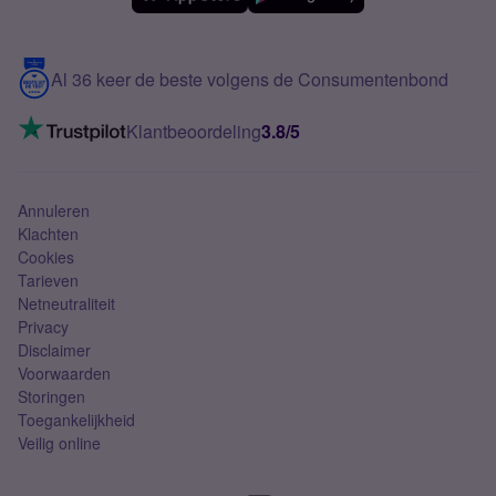
Meerdere nummers
Samsung S25 FE
Blog
5G internet
Contact
Al 36 keer de beste volgens de Consumentenbond
Mobiel internet
VoLTE 4G bellen
Klantbeoordeling
3.8/5
Mobiel abonnement
Simkaart
Annuleren
Klachten
Cookies
Tarieven
Netneutraliteit
Privacy
Disclaimer
Voorwaarden
Storingen
Toegankelijkheid
Veilig online