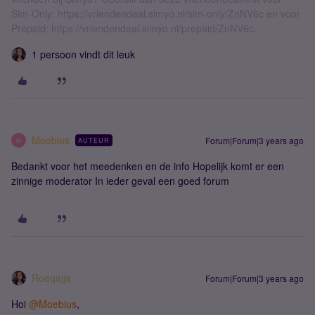
Sim-Only: https://vriendendeal.simyo.nl/sim-only/ZnNV6c en voor
Prepaid: https://vriendendeal.simyo.nl/prepaid/ZnNV6c.
1 persoon vindt dit leuk
Moebius
Forum|Forum|3 years ago
AUTEUR
M
Bedankt voor het meedenken en de info Hopelijk komt er een
zinnige moderator In ieder geval een goed forum
Roeqajja
Forum|Forum|3 years ago
Hoi
@Moebius
,