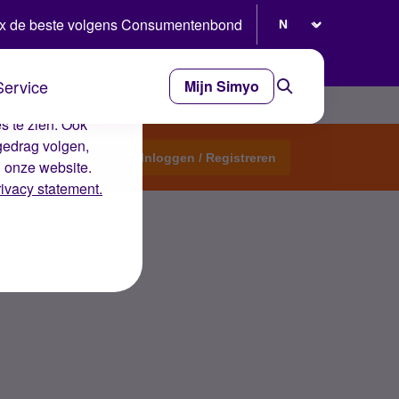
Selecteer taal
x de beste volgens Consumentenbond
Service
Mijn Simyo
e ervaring op de
s te zien. Ook
gedrag volgen,
Start een topic
Inloggen / Registreren
n onze website.
rivacy statement.
oe kan dit?