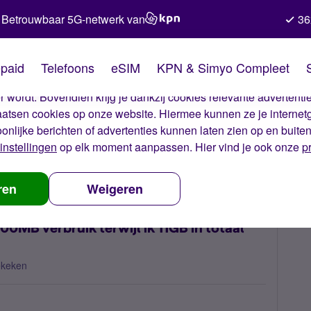
Betrouwbaar 5G-netwerk van
36
kies van Simyo
paid
Telefoons
eSIM
KPN & Simyo Compleet
okies op onze website. Met deze cookies zorgen wij ervoor dat j
 wordt. Bovendien krijg je dankzij cookies relevante advertentie
laatsen cookies op onze website. Hiermee kunnen ze je internet
oonlijke berichten of advertenties kunnen laten zien op en buite
instellingen
op elk moment aanpassen. Hier vind je ook onze
p
ruik sms ontvangen na 800MB verbruik terwijl ik 11GB in totaal heb, h
ren
Weigeren
0MB verbruik terwijl ik 11GB in totaal
ekeken