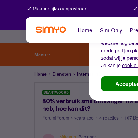
Maandelijks aanpasbaar
De coo
Home
Sim Only
Pre
Wij gebruiken co
website nog beter
derde partijen p
Menu
zodat wij je pers
Je kan je
cookie-
Home
Diensten
Internet, 4G en 5G
80% verb
Accepte
BEANTWOORD
80% verbruik sms ontvangen na 80
heb, hoe kan dit?
Forum|Forum|4 years ago
4 reacties
107 B
Mikeaug
Beginner