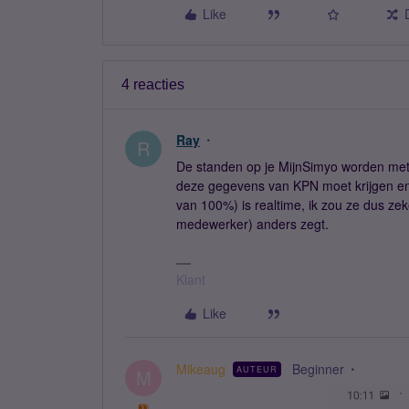
Like
4 reacties
Ray
R
De standen op je MijnSimyo worden met 
deze gegevens van KPN moet krijgen en
van 100%) is realtime, ik zou ze dus ze
medewerker) anders zegt.
Klant
Like
Mikeaug
Beginner
AUTEUR
M