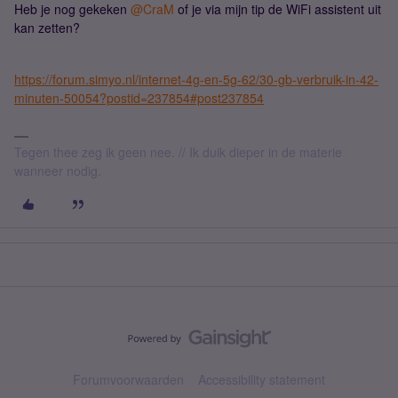
Heb je nog gekeken ​
@CraM
of je via mijn tip de WiFi assistent uit
kan zetten?
https://forum.simyo.nl/internet-4g-en-5g-62/30-gb-verbruik-in-42-
minuten-50054?postid=237854#post237854
Tegen thee zeg ik geen nee. // Ik duik dieper in de materie
wanneer nodig.
Forumvoorwaarden
Accessibility statement