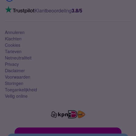
Mobiel internet
VoLTE 4G bellen
Klantbeoordeling
3.8/5
Mobiel abonnement
Simkaart
Annuleren
Klachten
Cookies
Tarieven
Netneutraliteit
Privacy
Disclaimer
Voorwaarden
Storingen
Toegankelijkheid
Veilig online