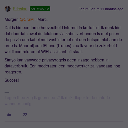
Friesian
Forum|Forum|11 months ago
ANTWOORD
Morgen ​
@CraM
- Marc.
Dat is idd een forse hoeveelheid internet in korte tijd. Ik denk idd
dat doordat zowel de telefoon via kabel verbonden is met pc en
de pc via een kabel met vast internet dat een hotspot niet aan de
orde is. Maar bij een iPhone (iTunes) zou ik voor de zekerheid
wel ff controleren of WiFi assistant uit staat.
Simyo kan vanwege privacyregels geen inzage hebben in
dataverbruik. Een moderator, een medewerker zal vandaag nog
reageren.
Succes!
Tegen thee zeg ik geen nee. // Ik duik dieper in de materie
wanneer nodig.