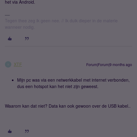
het via Android.
Tegen thee zeg ik geen nee. // Ik duik dieper in de materie
wanneer nodig.
XTF
Forum|Forum|9 months ago
X
Mijn pc was via een netwerkkabel met internet verbonden,
dus een hotspot kan het niet zijn geweest.
Waarom kan dat niet? Data kan ook gewoon over de USB kabel..