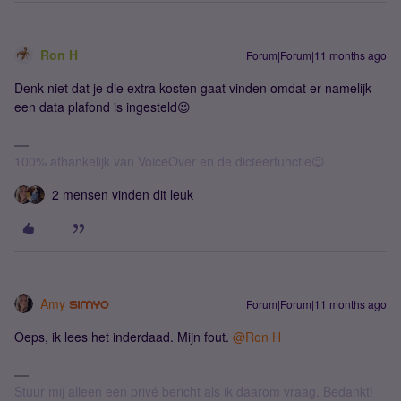
Ron H
Forum|Forum|11 months ago
Denk niet dat je die extra kosten gaat vinden omdat er namelijk
een data plafond is ingesteld😉
100% afhankelijk van VoiceOver en de dicteerfunctie😉
2 mensen vinden dit leuk
Amy
Forum|Forum|11 months ago
Oeps, ik lees het inderdaad. Mijn fout. ​
@Ron H
Stuur mij alleen een privé bericht als ik daarom vraag. Bedankt!