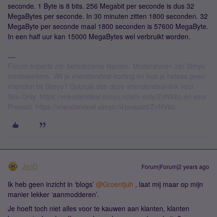
seconde. 1 Byte is 8 bits. 256 Megabit per seconde is dus 32
MegaBytes per seconde. In 30 minuten zitten 1800 seconden. 32
MegaByte per seconde maal 1800 seconden is 57600 MegaByte.
In een half uur kan 15000 MegaBytes wel verbruikt worden.
Forum experts zijn behulpzame klanten. Moderatoren zijn Simyo
medewerkers. Wil je vriendendeal-korting en heb je helaas geen
vrienden bij Simyo? Gebruik dan deze vriendendeal-link voor
Sim-Only: https://vriendendeal.simyo.nl/sim-only/ZnNV6c en voor
Prepaid: https://vriendendeal.simyo.nl/prepaid/ZnNV6c.
JanD
Forum|Forum|2 years ago
Ik heb geen inzicht in ‘blogs’
@Groentjuh
, laat mij maar op mijn
manier lekker ‘aanmodderen’.
Je hoeft toch niet alles voor te kauwen aan klanten, klanten