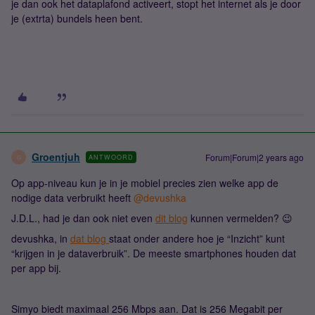
je dan ook het dataplafond activeert, stopt het internet als je door
je (extrta) bundels heen bent.
Groentjuh
Forum|Forum|2 years ago
ANTWOORD
G
Op app-niveau kun je in je mobiel precies zien welke app de
nodige data verbruikt heeft
@devushka
J.D.L., had je dan ook niet even
dit blog
kunnen vermelden? 😉
devushka, in
dat blog
staat onder andere hoe je “Inzicht” kunt
“krijgen in je dataverbruik”. De meeste smartphones houden dat
per app bij.
Simyo biedt maximaal 256 Mbps aan. Dat is 256 Megabit per