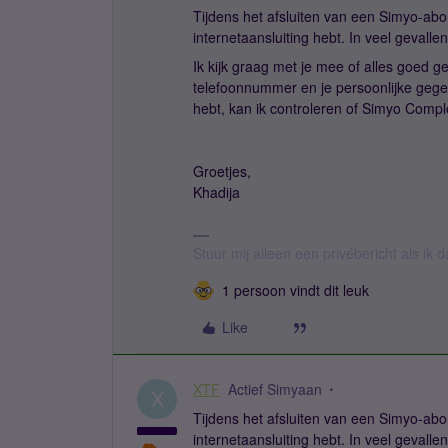
Tijdens het afsluiten van een Simyo-ab
internetaansluiting hebt. In veel geval
Ik kijk graag met je mee of alles goed 
telefoonnummer en je persoonlijke gege
hebt, kan ik controleren of Simyo Compl
Groetjes,
Khadija
Stuur mij alleen een privébericht als ik 
1 persoon vindt dit leuk
Like
XTF
Actief Simyaan
X
Tijdens het afsluiten van een Simyo-ab
internetaansluiting hebt. In veel geval