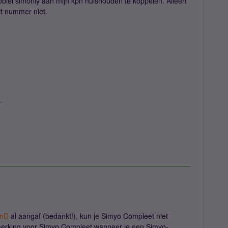
iel simonly aan mijn kpn huishouden te koppelen. Alleen
it nummer niet.
.
a
nD
al aangaf (bedankt!), kun je Simyo Compleet niet
merking voor Simyo Compleet wanneer je een Simyo-