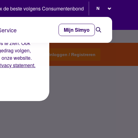
Selecteer taal
x de beste volgens Consumentenbond
Service
Mijn Simyo
e ervaring op de
s te zien. Ook
gedrag volgen,
Start een topic
Inloggen / Registreren
n onze website.
rivacy statement.