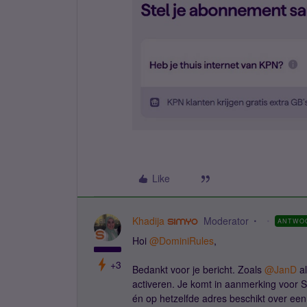
Like
Khadija
Moderator
ANTWO
Hoi ​
@DominiRules
,
+3
Bedankt voor je bericht. Zoals ​
@JanD
al
activeren. Je komt in aanmerking voor
én op hetzelfde adres beschikt over ee