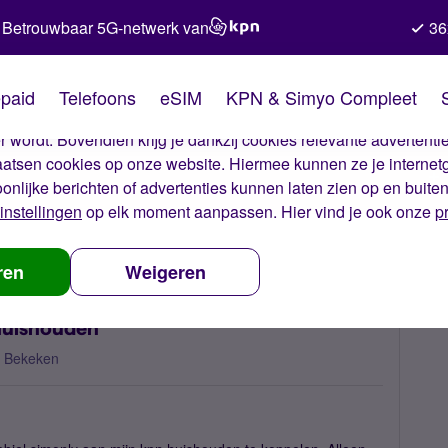
Betrouwbaar 5G-netwerk van
36
kies van Simyo
paid
Telefoons
eSIM
KPN & Simyo Compleet
okies op onze website. Met deze cookies zorgen wij ervoor dat j
 wordt. Bovendien krijg je dankzij cookies relevante advertentie
laatsen cookies op onze website. Hiermee kunnen ze je internet
oonlijke berichten of advertenties kunnen laten zien op en buite
instellingen
op elk moment aanpassen. Hier vind je ook onze
p
l koppelen aan KPN huishouden
ren
Weigeren
huishouden
 Bekeken