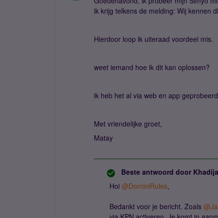
Goedenavond, ik probeer mijn Simyo mob
ik krijg telkens de melding: Wij kennen d
Hierdoor loop ik uiteraad voordeel mis.
weet iemand hoe ik dit kan oplossen?
ik heb het al via web en app geprobeerd
Met vriendelijke groet,
Matay
Beste antwoord door
Khadij
Hoi ​
@DominiRules
,
Bedankt voor je bericht. Zoals ​
@Ja
via KPN activeren. Je komt in aan