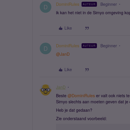
DominiRules
Beginner
AUTEUR
D
ik kan het niet in de Simyo omgeving kop
Like
DominiRules
Beginner
AUTEUR
D
@JanD
Like
JanD
Beste ​
@DominiRules
er valt ook niets t
Simyo slechts aan moeten geven dat je 
Heb je dat gedaan?
Zie onderstaand voorbeeld: