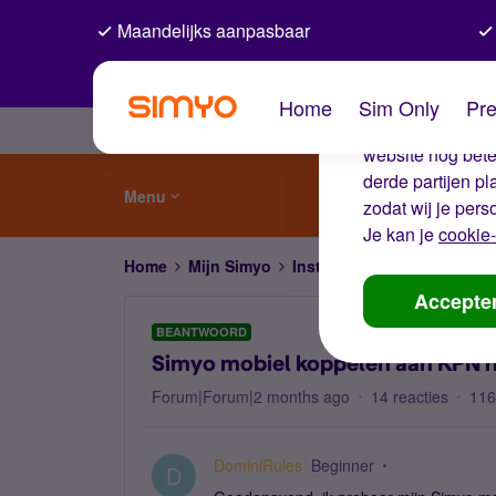
Maandelijks aanpasbaar
De coo
Home
Sim Only
Pre
Wij gebruiken co
website nog beter
derde partijen p
Menu
zodat wij je pers
Je kan je
cookie-
Home
Mijn Simyo
Instellingen
Simyo mobie
Accepte
BEANTWOORD
Simyo mobiel koppelen aan KPN 
Forum|Forum|2 months ago
14 reacties
116
DominiRules
Beginner
D