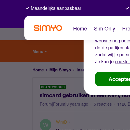
Maandelijks aanpasbaar
De coo
Home
Sim Only
Pre
Wij gebruiken co
website nog beter
derde partijen p
Menu
zodat wij je pers
Je kan je
cookie-
Home
Mijn Simyo
Instellingen
simcard gebru
Accepte
BEANTWOORD
simcard gebruiken in een MiFi, ho
Forum|Forum|3 years ago
5 reacties
1126 
WimD
W