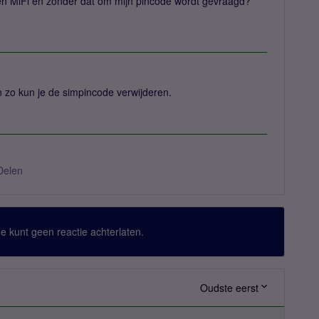
een MiFi en zonder dat om mijn pincode wordt gevraagd?
n zo kun je de simpincode verwijderen.
Delen
 Je kunt geen reactie achterlaten.
Oudste eerst