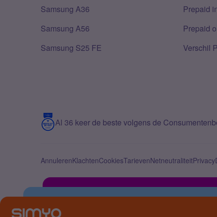
Samsung A36
Prepaid i
Samsung A56
Prepaid o
Samsung S25 FE
Verschil 
Al 36 keer de beste volgens de Consumenten
Annuleren
Klachten
Cookies
Tarieven
Netneutraliteit
Privacy