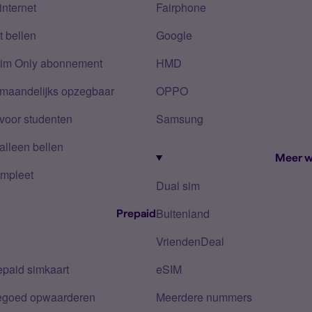
internet
Fairphone
 bellen
Google
Sim Only abonnement
HMD
 maandelijks opzegbaar
OPPO
voor studenten
Samsung
alleen bellen
Meer w
mpleet
Dual sim
Buitenland
Prepaid
VriendenDeal
epaid simkaart
eSIM
tegoed opwaarderen
Meerdere nummers