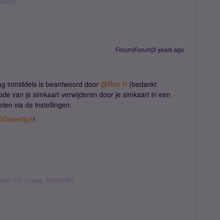
nNV6c.
Forum|Forum|3 years ago
raag inmiddels is beantwoord door
@Ron H
(bedankt
ode van je simkaart verwijderen door je simkaart in een
elen via de instellingen.
Groentjuh
!
k daar om vraag. Bedankt!