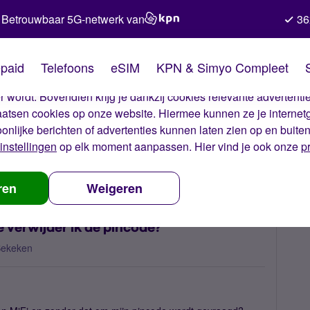
Betrouwbaar 5G-netwerk van
36
kies van Simyo
paid
Telefoons
eSIM
KPN & Simyo Compleet
okies op onze website. Met deze cookies zorgen wij ervoor dat j
 wordt. Bovendien krijg je dankzij cookies relevante advertentie
laatsen cookies op onze website. Hiermee kunnen ze je internet
oonlijke berichten of advertenties kunnen laten zien op en buite
instellingen
op elk moment aanpassen. Hier vind je ook onze
p
iken in een MiFi, hoe verwijder ik de pincode?
ren
Weigeren
e verwijder ik de pincode?
Bekeken