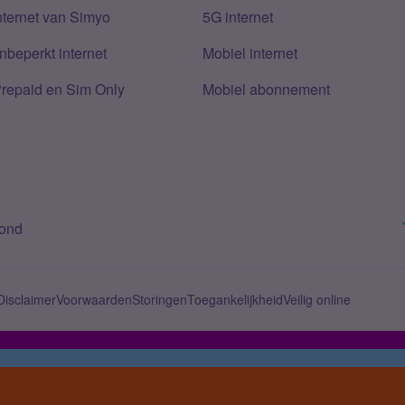
nternet van Simyo
5G internet
nbeperkt internet
Mobiel internet
Prepaid en Sim Only
Mobiel abonnement
bond
Disclaimer
Voorwaarden
Storingen
Toegankelijkheid
Veilig online