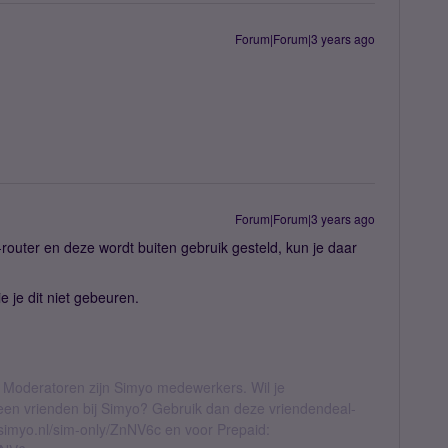
Forum|Forum|3 years ago
Forum|Forum|3 years ago
i-router en deze wordt buiten gebruik gesteld, kun je daar
ie je dit niet gebeuren.
 Moderatoren zijn Simyo medewerkers. Wil je
geen vrienden bij Simyo? Gebruik dan deze vriendendeal-
l.simyo.nl/sim-only/ZnNV6c en voor Prepaid: