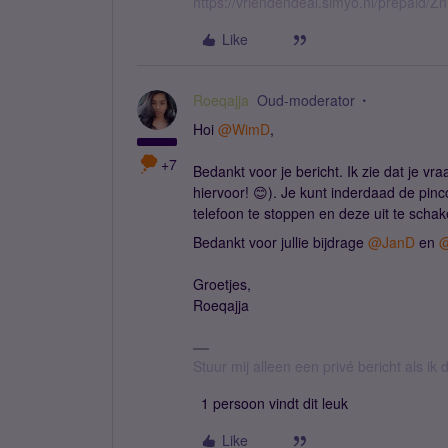
https://vriendendeal.simyo.nl/prepaid/Z
Like
Roeqajja
Oud-moderator
Hoi
@WimD
,
+7
Bedankt voor je bericht. Ik zie dat je v
hiervoor! 😊). Je kunt inderdaad de pinc
telefoon te stoppen en deze uit te schak
Bedankt voor jullie bijdrage
@JanD
en
@
Groetjes,
Roeqajja
Stuur mij alleen een privé bericht als i
1 persoon vindt dit leuk
Like