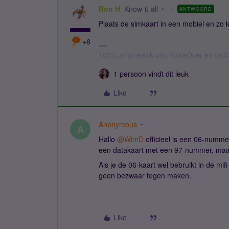
Ron H
Know-it-all
ANTWOORD
Plaats de simkaart in een mobiel en zo 
+6
100% afhankelijk van VoiceOver en de d
1 persoon vindt dit leuk
Like
Anonymous
A
Hallo
@WimD
officieel is een 06-nummer
een datakaart met een 97-nummer, maar 
Als je de 06-kaart wel bebruikt in de mif
geen bezwaar tegen maken.
Like