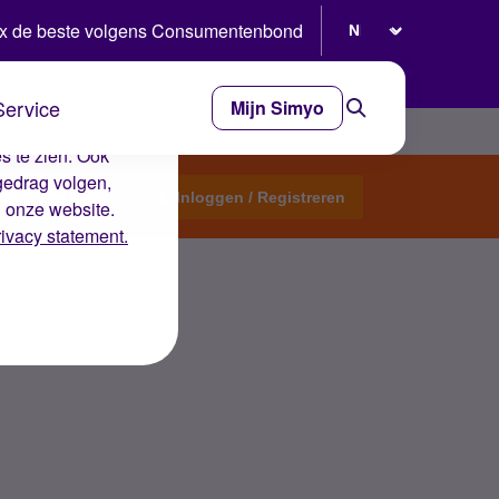
Selecteer taal
x de beste volgens Consumentenbond
Service
Mijn Simyo
e ervaring op de
s te zien. Ook
gedrag volgen,
Start een topic
Inloggen / Registreren
n onze website.
rivacy statement.