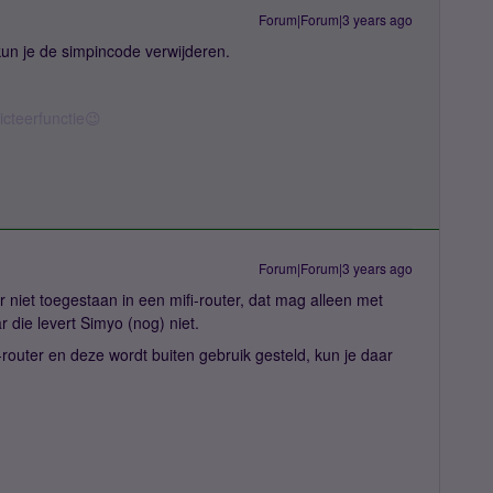
Forum|Forum|3 years ago
kun je de simpincode verwijderen.
icteerfunctie😉
Forum|Forum|3 years ago
 niet toegestaan in een mifi-router, dat mag alleen met
die levert Simyo (nog) niet.
i-router en deze wordt buiten gebruik gesteld, kun je daar