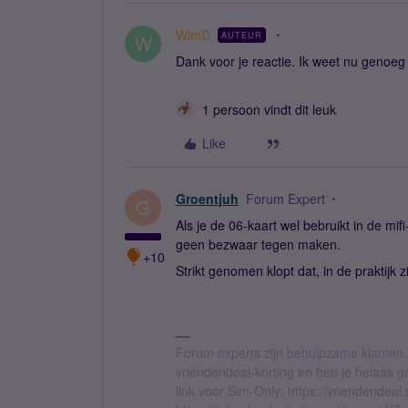
WimD
AUTEUR
W
Dank voor je reactie. Ik weet nu genoeg
1 persoon vindt dit leuk
Like
Groentjuh
Forum Expert
G
Als je de 06-kaart wel bebruikt in de mif
geen bezwaar tegen maken.
+10
Strikt genomen klopt dat, in de praktijk z
Forum experts zijn behulpzame klanten.
vriendendeal-korting en heb je helaas 
link voor Sim-Only: https://vriendendea