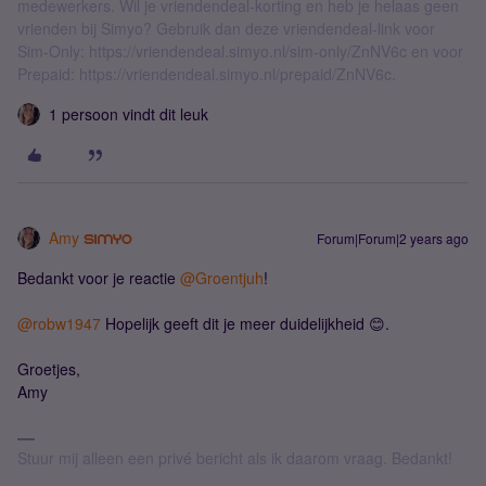
medewerkers. Wil je vriendendeal-korting en heb je helaas geen
vrienden bij Simyo? Gebruik dan deze vriendendeal-link voor
Sim-Only: https://vriendendeal.simyo.nl/sim-only/ZnNV6c en voor
Prepaid: https://vriendendeal.simyo.nl/prepaid/ZnNV6c.
1 persoon vindt dit leuk
Amy
Forum|Forum|2 years ago
Bedankt voor je reactie
@Groentjuh
!
@robw1947
Hopelijk geeft dit je meer duidelijkheid 😊.
Groetjes,
Amy
Stuur mij alleen een privé bericht als ik daarom vraag. Bedankt!