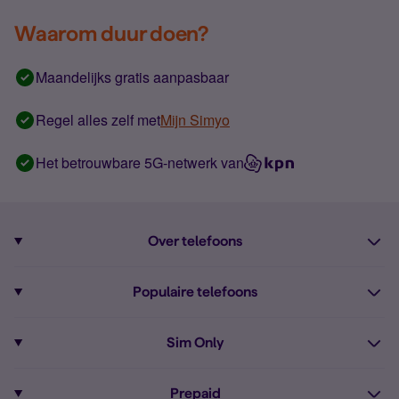
Waarom duur doen?
Maandelijks gratis aanpasbaar
Regel alles zelf met
Mijn Simyo
Het betrouwbare 5G-netwerk van
Over telefoons
Abonnement met telefoon
Populaire telefoons
Informatie over telefoons
Pixel 10
Sim Only
Alle telefoons
Pixel 9a
Sim Only
Prepaid
iPhone 16