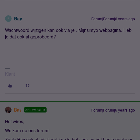
Ray
Forum|Forum|6 years ago
R
Wachtwoord wijzigen kan ook via je . Mijnsimyo webpagina. Heb
je dat ook al geprobeerd?
Klant
Bas
Forum|Forum|6 years ago
ANTWOORD
Hoi wiros,
Welkom op ons forum!
Zoals Ray ook al adviseert kun je het voor nu het beste opnieuw