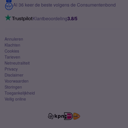
Contact
Al 36 keer de beste volgens de Consumentenbond
Mobiel internet
VoLTE 4G bellen
Klantbeoordeling
3.8/5
Mobiel abonnement
Simkaart
Annuleren
Klachten
Cookies
Tarieven
Netneutraliteit
Privacy
Disclaimer
Voorwaarden
Storingen
Toegankelijkheid
Veilig online