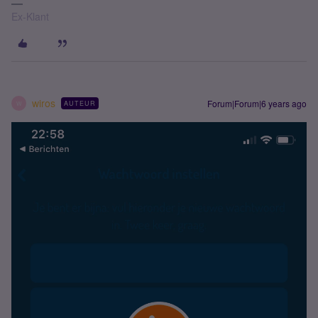
Ex-Klant
wiros
Forum|Forum|6 years ago
AUTEUR
W