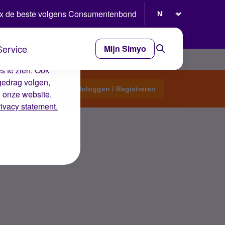
Selecteer taal
x de beste volgens Consumentenbond
Service
Mijn Simyo
e ervaring op de
s te zien. Ook
gedrag volgen,
Start een topic
Inloggen / Registreren
n onze website.
rivacy statement.