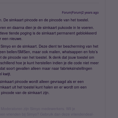
Forum|Forum|2 years ago
n. De simkaart pincode en de pincode van het toestel.
ren en daarna dien je de simkaart pukcode in te voeren.
tieve tiende poging is de simkaart permanent geblokkeerd
r een nieuwe.
n Simyo en de simkaart. Deze dient ter bescherming van het
alleen bellen/SMSen, maar ook mailen, whatsappen en foto’s
de pincode van het toestel. Ik denk dat jouw toestel om
rschillend hoe je kunt herstellen indien je die code niet meer
dat soort gevallen alleen maar naar fabrieksinstellingen
 kwijt.
ie simkaart pincode wordt alleen gevraagd als er een
 simkaart uit het toestel kunt halen en er wordt om een
pincode van de simkaart zijn.
 Moderatoren zijn Simyo medewerkers. Wil je
geen vrienden bij Simyo? Gebruik dan deze vriendendeal-