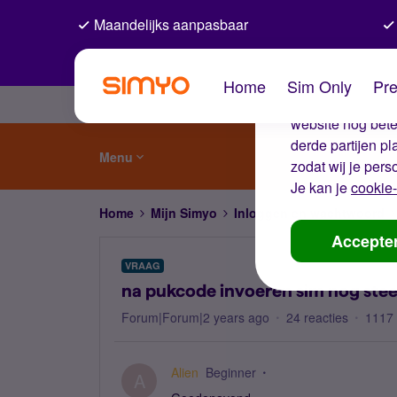
Maandelijks aanpasbaar
De coo
Home
Sim Only
Pre
Wij gebruiken co
website nog beter
derde partijen p
Menu
zodat wij je pers
Je kan je
cookie-
Home
Mijn Simyo
Inloggen en wachtwoord
Accepte
VRAAG
na pukcode invoeren sim nog ste
Forum|Forum|2 years ago
24 reacties
1117
Alien
Beginner
A