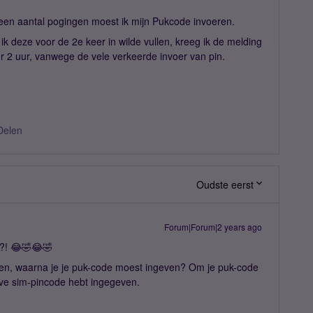
een aantal pogingen moest ik mijn Pukcode invoeren.
k deze voor de 2e keer in wilde vullen, kreeg ik de melding
or 2 uur, vanwege de vele verkeerde invoer van pin.
Delen
Oudste eerst
Forum|Forum|2 years ago
!?! 😂🤣😂🤣
ten, waarna je je puk-code moest ingeven? Om je puk-code
eve sim-pincode hebt ingegeven.