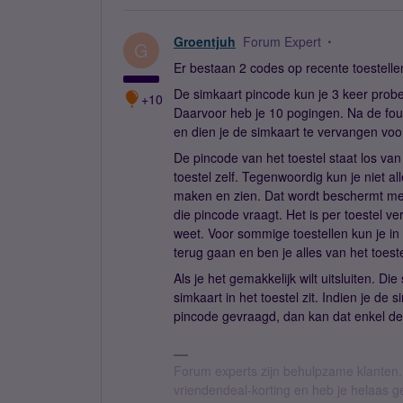
Groentjuh
Forum Expert
G
Er bestaan 2 codes op recente toestelle
De simkaart pincode kun je 3 keer probe
+10
Daarvoor heb je 10 pogingen. Na de fou
en dien je de simkaart te vervangen voo
De pincode van het toestel staat los va
toestel zelf. Tegenwoordig kun je niet 
maken en zien. Dat wordt beschermt met 
die pincode vraagt. Het is per toestel ve
weet. Voor sommige toestellen kun je in 
terug gaan en ben je alles van het toestel
Als je het gemakkelijk wilt uitsluiten. D
simkaart in het toestel zit. Indien je de
pincode gevraagd, dan kan dat enkel de 
Forum experts zijn behulpzame klanten.
vriendendeal-korting en heb je helaas 