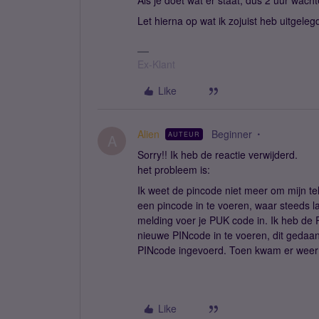
Als je doet wat er staat, dus 2 uur wac
Let hierna op wat ik zojuist heb uitgeleg
Ex-Klant
Like
Alien
Beginner
AUTEUR
A
Sorry!! Ik heb de reactie verwijderd.
het probleem is:
Ik weet de pincode niet meer om mijn te
een pincode in te voeren, waar steeds la
melding voer je PUK code in. Ik heb d
nieuwe PINcode in te voeren, dit geda
PINcode ingevoerd. Toen kwam er weer d
Like