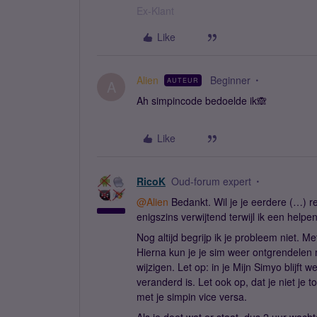
Ex-Klant
Like
Alien
Beginner
AUTEUR
A
Ah simpincode bedoelde ik🙈
Like
RicoK
Oud-forum expert
@Alien
Bedankt. Wil je je eerdere (…) re
enigszins verwijtend terwijl ik een help
Nog altijd begrijp ik je probleem niet. 
Hierna kun je je sim weer ontgrendelen m
wijzigen. Let op: in je Mijn Simyo blijft 
veranderd is. Let ook op, dat je niet je t
met je simpin vice versa.