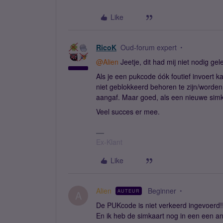
Like
RicoK
Oud-forum expert
@Alien
Jeetje, dit had mij niet nodig gel
Als je een pukcode óók foutief invoert k
niet geblokkeerd behoren te zijn/worden
aangaf. Maar goed, als een nieuwe simkaa
Veel succes er mee.
Ex-Klant
Like
Alien
Beginner
AUTEUR
A
De PUKcode is niet verkeerd ingevoerd!
En ik heb de simkaart nog in een een an