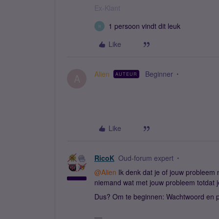
Ex-Klant
1 persoon vindt dit leuk
R
Like
Alien
Beginner
AUTEUR
A
Like
RicoK
Oud-forum expert
@Alien
Ik denk dat je of jouw probleem ni
niemand wat met jouw probleem totdat j
Dus? Om te beginnen: Wachtwoord en p