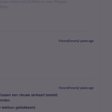
l.simyo.nl/sim-only/ZnNV6c en voor Prepaid:
nNV6c.
Forum|Forum|2 years ago
Forum|Forum|2 years ago
dertussen een nieuwe simkaart besteld.
worden.
e telefoon geblokkeerd.