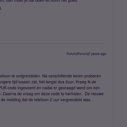
hten, dan moet je dat doen en komt het goed.
d.
Forum|Forum|2 years ago
lefoon te ontgrendelen. Na verschillende keren proberen
ngere tijd tussen zat, het langst dus 2uur. Kreeg ik de
e PUK code ingevoerd en nadat er gevraagd werd om een
an. Daarna de vraag om deze code te herhalen. De nieuwe
e melding dat de telefoon 2 uur vergrendeld was.