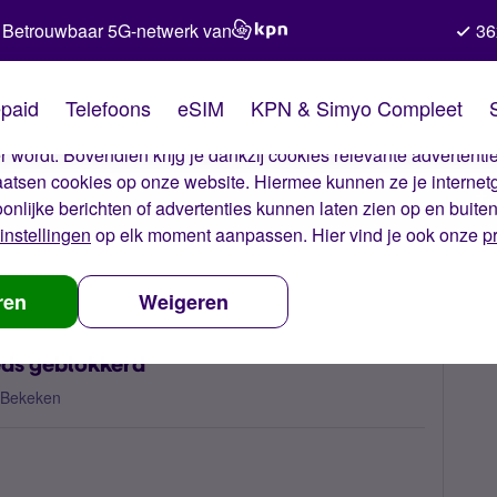
Betrouwbaar 5G-netwerk van
36
kies van Simyo
paid
Telefoons
eSIM
KPN & Simyo Compleet
okies op onze website. Met deze cookies zorgen wij ervoor dat j
 wordt. Bovendien krijg je dankzij cookies relevante advertentie
laatsen cookies op onze website. Hiermee kunnen ze je internet
oonlijke berichten of advertenties kunnen laten zien op en buite
instellingen
op elk moment aanpassen. Hier vind je ook onze
p
na pukcode invoeren sim nog steeds geblokkerd
ren
Weigeren
eds geblokkerd
 Bekeken