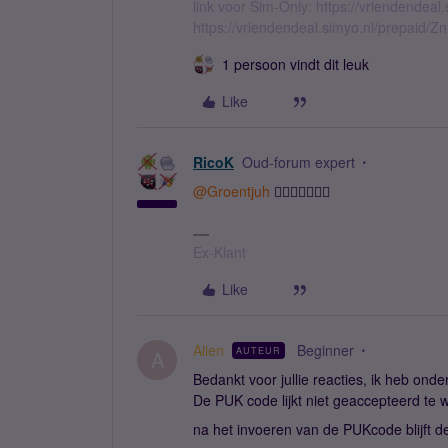
link voor Sim-Only: https://vriendendea
https://vriendendeal.simyo.nl/prepaid/Z
1 persoon vindt dit leuk
Like
RicoK
Oud-forum expert
@Groentjuh
👍🏻👍🏻💪🏻😊
Ex-Klant
Like
Alien
Beginner
AUTEUR
A
Bedankt voor jullie reacties, ik heb on
De PUK code lijkt niet geaccepteerd te 
na het invoeren van de PUKcode blijft d