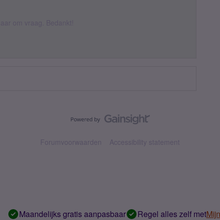
k daar om vraag. Bedankt!
Forumvoorwaarden
Accessibility statement
Maandelijks gratis aanpasbaar
Regel alles zelf met
Mij