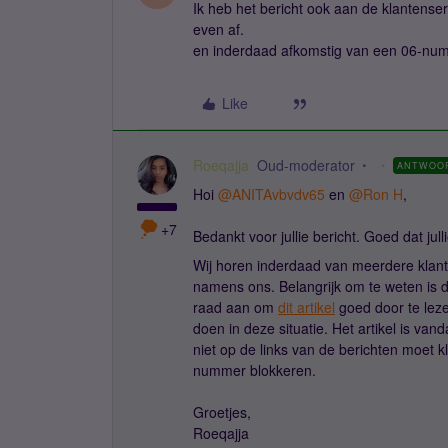
Ik heb het bericht ook aan de klantenser
even af.
en inderdaad afkomstig van een 06-nu
Like
Roeqajja
Oud-moderator
ANTWOO
Hoi
@ANITAvbvdv65
en
@Ron H
,
+7
Bedankt voor jullie bericht. Goed dat j
Wij horen inderdaad van meerdere klant
namens ons. Belangrijk om te weten is 
raad aan om
dit artikel
goed door te leze
doen in deze situatie. Het artikel is va
niet op de links van de berichten moet k
nummer blokkeren.
Groetjes,
Roeqajja