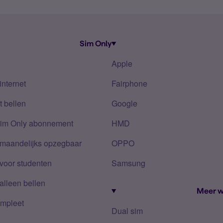
Sim Only
Apple
internet
Fairphone
 bellen
Google
Sim Only abonnement
HMD
 maandelijks opzegbaar
OPPO
voor studenten
Samsung
alleen bellen
Meer w
mpleet
Dual sim