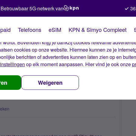
Betrouwbaar 5G-netwerk van
36
kies van Simyo
paid
Telefoons
eSIM
KPN & Simyo Compleet
okies op onze website. Met deze cookies zorgen wij ervoor dat j
 wordt. Bovendien krijg je dankzij cookies relevante advertentie
laatsen cookies op onze website. Hiermee kunnen ze je internet
oonlijke berichten of advertenties kunnen laten zien op en buite
instellingen
op elk moment aanpassen. Hier vind je ook onze
p
informatievraag van Simyo
ren
Weigeren
keken