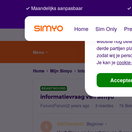
Maandelijks aanpasbaar
De coo
Home
Sim Only
Pre
Wij gebruiken co
website nog beter
derde partijen p
Menu
zodat wij je pers
Je kan je
cookie-
Home
Mijn Simyo
Inloggen en wachtwoord
Accepte
BEANTWOORD
informatievraag van Simyo
Forum|Forum|2 years ago
3 reacties
76 Be
ANITAvbvdv65
Beginner
A