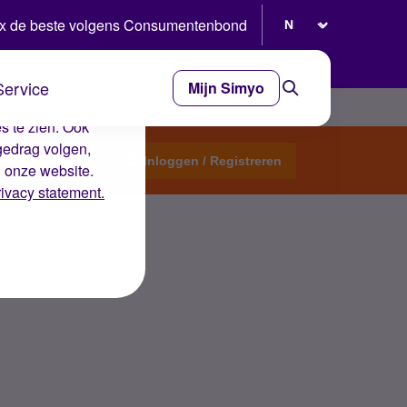
Selecteer taal
x de beste volgens Consumentenbond
Service
Mijn Simyo
e ervaring op de
s te zien. Ook
gedrag volgen,
Start een topic
Inloggen / Registreren
n onze website.
rivacy statement.