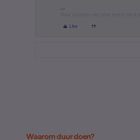
Stuur mij alleen een privé bericht als i
Like
Waarom duur doen?