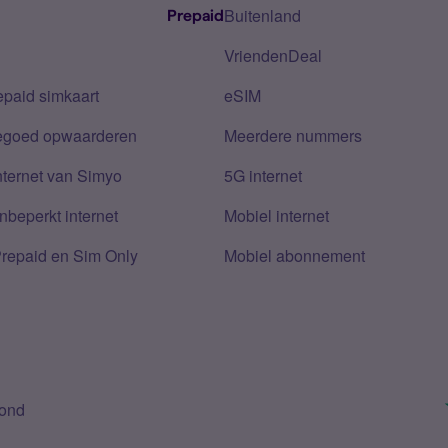
Buitenland
Prepaid
VriendenDeal
epaid simkaart
eSIM
tegoed opwaarderen
Meerdere nummers
nternet van Simyo
5G internet
nbeperkt internet
Mobiel internet
Prepaid en Sim Only
Mobiel abonnement
bond