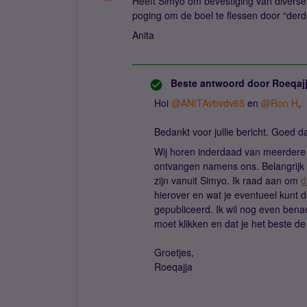
Heeft Simyo om bevestiging van diverse
poging om de boel te flessen door “derd
Anita
Beste antwoord door
Roeqaj
Hoi
@ANITAvbvdv65
en
@Ron H
,
Bedankt voor jullie bericht. Goed 
Wij horen inderdaad van meerdere k
ontvangen namens ons. Belangrijk 
zijn vanuit Simyo. Ik raad aan om
d
hierover en wat je eventueel kunt d
gepubliceerd. Ik wil nog even benad
moet klikken en dat je het beste d
Groetjes,
Roeqajja