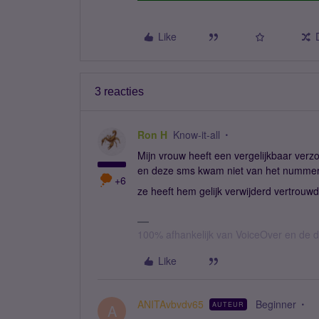
Like
3 reacties
Ron H
Know-it-all
Mijn vrouw heeft een vergelijkbaar ver
en deze sms kwam niet van het nummer
+6
ze heeft hem gelijk verwijderd vertrouw
100% afhankelijk van VoiceOver en de d
Like
ANITAvbvdv65
Beginner
AUTEUR
A