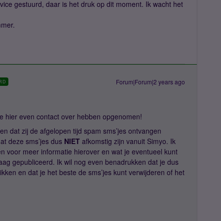
vice gestuurd, daar is het druk op dit moment. Ik wacht het
mmer.
Forum|Forum|2 years ago
RD
ullie hier even contact over hebben opgenomen!
en dat zij de afgelopen tijd spam sms’jes ontvangen
dat deze sms’jes dus
NIET
afkomstig zijn vanuit Simyo. Ik
n voor meer informatie hierover en wat je eventueel kunt
ndaag gepubliceerd. Ik wil nog even benadrukken dat je dus
likken en dat je het beste de sms’jes kunt verwijderen of het