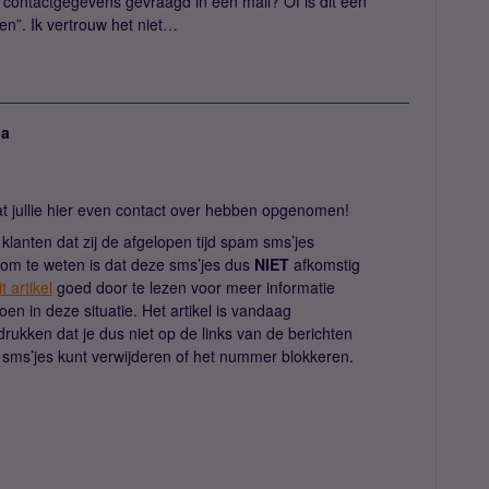
 contactgegevens gevraagd in een mail? Of is dit een
en”. Ik vertrouw het niet…
ja
dat jullie hier even contact over hebben opgenomen!
lanten dat zij de afgelopen tijd spam sms’jes
om te weten is dat deze sms’jes dus
NIET
afkomstig
it artikel
goed door te lezen voor meer informatie
oen in deze situatie. Het artikel is vandaag
rukken dat je dus niet op de links van de berichten
e sms’jes kunt verwijderen of het nummer blokkeren.