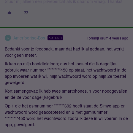
Stuur mij alleen een privébericht als ik daar om vraag. Thanks!
Amerfoortse-Bos
Forum|Forum|4 years ago
AUTEUR
A
Bedankt voor je feedback, maar dat had ik al gedaan, het werkt
voor geen meter.
Ik kan op mijn hoofdtelefoon; dus het toestel die ik dagelijks
gebruik waar nummer *********450 op staat, het wachtwoord in de
app invoeren wat ik wil, mijn wachtwoord word op mijn 2e toestel
geweigerd.
Kort samengevat: Ik heb twee smartphones, 1 voor noodgevallen
en de 2e voor dagelijksgebruik.
Op 1 die het gsmnummer *******692 heeft staat de Simyo app en
wachtwoord word geaccepteerd en 2 met gsmnummer
*********450 word het wachtwoord zodra ik deze in wil voeren in de
app, geweigerd.