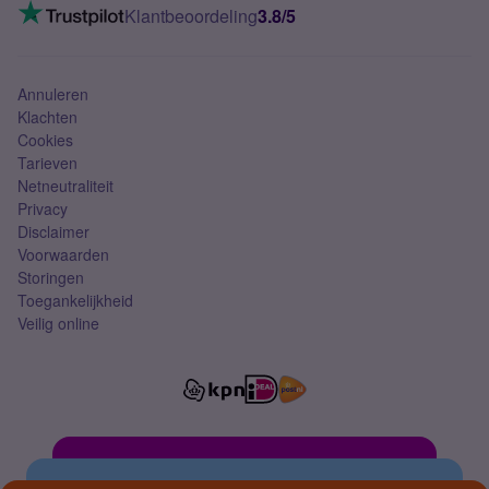
VoLTE 4G bellen
Klantbeoordeling
3.8/5
Mobiel abonnement
Simkaart
Annuleren
Klachten
Cookies
Tarieven
Netneutraliteit
Privacy
Disclaimer
Voorwaarden
Storingen
Toegankelijkheid
Veilig online