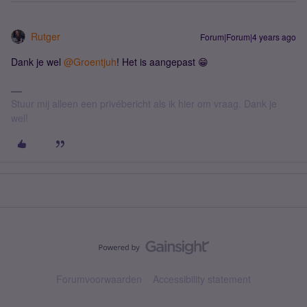
Rutger
Forum|Forum|4 years ago
Dank je wel
@Groentjuh
! Het is aangepast 😁
Stuur mij alleen een privébericht als ik hier om vraag. Dank je
wel!
Forumvoorwaarden
Accessibility statement