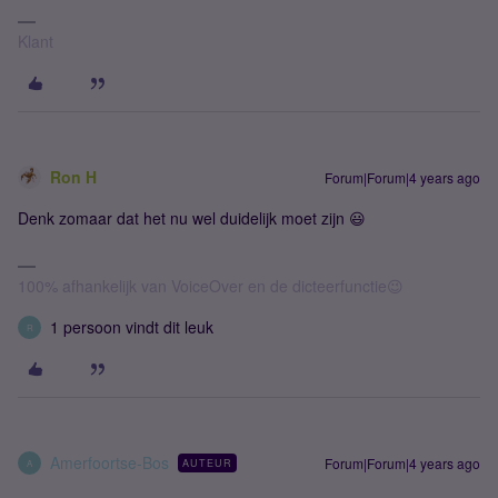
Klant
Ron H
Forum|Forum|4 years ago
Denk zomaar dat het nu wel duidelijk moet zijn 😃
100% afhankelijk van VoiceOver en de dicteerfunctie😉
1 persoon vindt dit leuk
R
Amerfoortse-Bos
Forum|Forum|4 years ago
AUTEUR
A