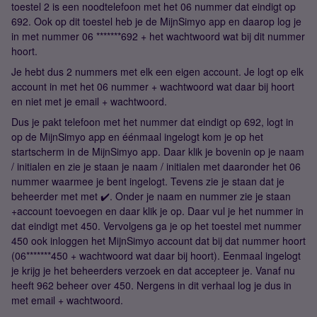
toestel 2 is een noodtelefoon met het 06 nummer dat eindigt op
692. Ook op dit toestel heb je de MijnSimyo app en daarop log je
in met nummer 06 *******692 + het wachtwoord wat bij dit nummer
hoort.
Je hebt dus 2 nummers met elk een eigen account. Je logt op elk
account in met het 06 nummer + wachtwoord wat daar bij hoort
en niet met je email + wachtwoord.
Dus je pakt telefoon met het nummer dat eindigt op 692, logt in
op de MijnSimyo app en éénmaal ingelogt kom je op het
startscherm in de MijnSimyo app. Daar klik je bovenin op je naam
/ initialen en zie je staan je naam / initialen met daaronder het 06
nummer waarmee je bent ingelogt. Tevens zie je staan dat je
beheerder met met ✔️. Onder je naam en nummer zie je staan
+account toevoegen en daar klik je op. Daar vul je het nummer in
dat eindigt met 450. Vervolgens ga je op het toestel met nummer
450 ook inloggen het MijnSimyo account dat bij dat nummer hoort
(06*******450 + wachtwoord wat daar bij hoort). Eenmaal ingelogt
je krijg je het beheerders verzoek en dat accepteer je. Vanaf nu
heeft 962 beheer over 450. Nergens in dit verhaal log je dus in
met email + wachtwoord.