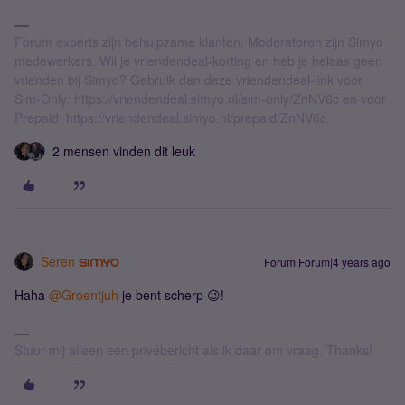
Forum experts zijn behulpzame klanten. Moderatoren zijn Simyo
medewerkers. Wil je vriendendeal-korting en heb je helaas geen
vrienden bij Simyo? Gebruik dan deze vriendendeal-link voor
Sim-Only: https://vriendendeal.simyo.nl/sim-only/ZnNV6c en voor
Prepaid: https://vriendendeal.simyo.nl/prepaid/ZnNV6c.
2 mensen vinden dit leuk
Seren
Forum|Forum|4 years ago
Haha
@Groentjuh
je bent scherp 😉!
Stuur mij alleen een privébericht als ik daar om vraag. Thanks!