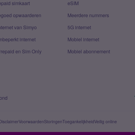
epaid simkaart
eSIM
tegoed opwaarderen
Meerdere nummers
nternet van Simyo
5G internet
nbeperkt internet
Mobiel internet
Prepaid en Sim Only
Mobiel abonnement
bond
Disclaimer
Voorwaarden
Storingen
Toegankelijkheid
Veilig online