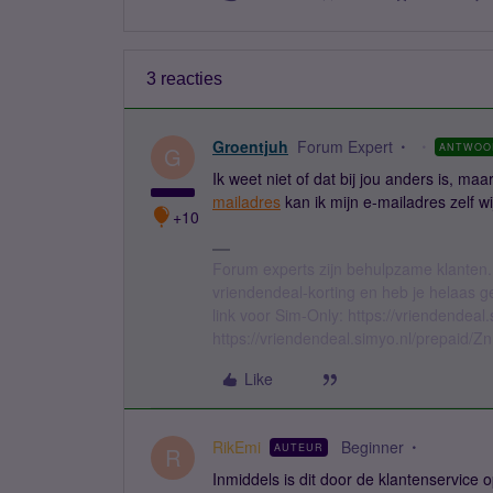
3 reacties
Groentjuh
Forum Expert
ANTWOO
G
Ik weet niet of dat bij jou anders is, ma
mailadres
kan ik mijn e-mailadres zelf wi
+10
Forum experts zijn behulpzame klanten.
vriendendeal-korting en heb je helaas 
link voor Sim-Only: https://vriendendea
https://vriendendeal.simyo.nl/prepaid/Z
Like
RikEmi
Beginner
AUTEUR
R
Inmiddels is dit door de klantenservice o