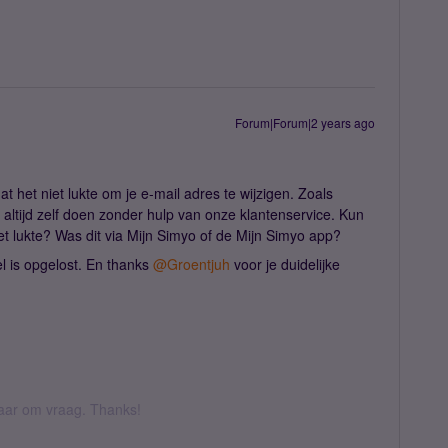
Forum|Forum|2 years ago
t het niet lukte om je e-mail adres te wijzigen. Zoals
e altijd zelf doen zonder hulp van onze klantenservice. Kun
iet lukte? Was dit via Mijn Simyo of de Mijn Simyo app?
l is opgelost. En thanks
@Groentjuh
voor je duidelijke
 daar om vraag. Thanks!