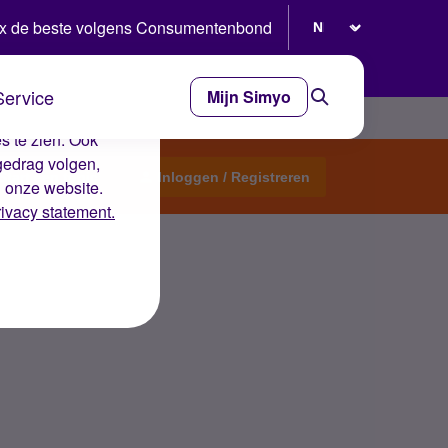
Selecteer taal
x de beste volgens Consumentenbond
Service
Mijn Simyo
e ervaring op de
s te zien. Ook
gedrag volgen,
Start een topic
Inloggen / Registreren
n onze website.
rivacy statement.