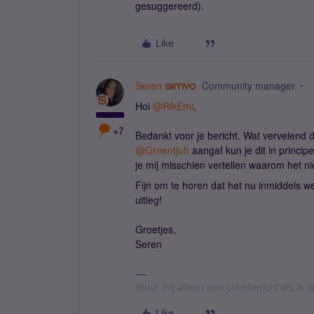
gesuggereerd).
Like
Seren
Community manager
Hoi
@RikEmi
,
+7
Bedankt voor je bericht. Wat vervelend da
@Groentjuh
aangaf kun je dit in princip
je mij misschien vertellen waarom het n
Fijn om te horen dat het nu inmiddels we
uitleg!
Groetjes,
Seren
Stuur mij alleen een privébericht als ik
Like