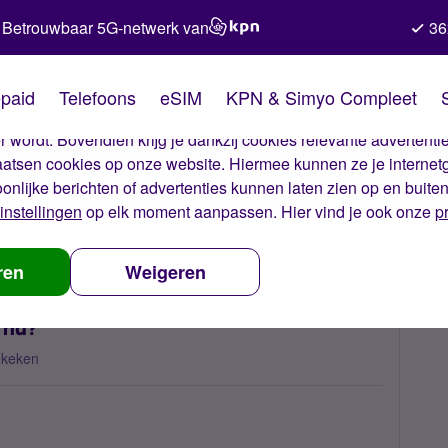
Betrouwbaar 5G-netwerk van
36
kies van Simyo
paid
Telefoons
eSIM
KPN & Simyo Compleet
okies op onze website. Met deze cookies zorgen wij ervoor dat j
 wordt. Bovendien krijg je dankzij cookies relevante advertentie
laatsen cookies op onze website. Hiermee kunnen ze je internet
oonlijke berichten of advertenties kunnen laten zien op en buite
instellingen
op elk moment aanpassen. Hier vind je ook onze
p
E-mail adres wijzigen lukt niet, en nu?
ren
Weigeren
n nu?
ekeken