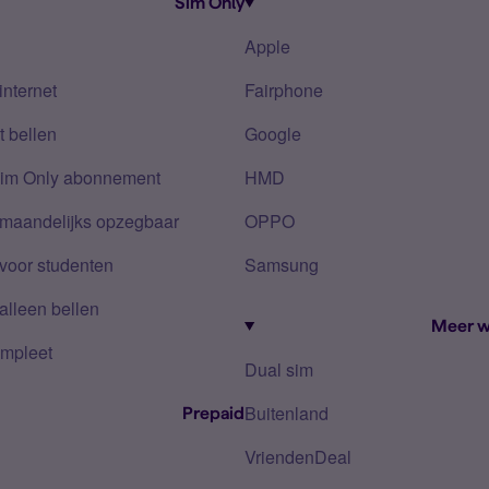
Sim Only
Apple
internet
Fairphone
 bellen
Google
Sim Only abonnement
HMD
 maandelijks opzegbaar
OPPO
voor studenten
Samsung
alleen bellen
Meer w
mpleet
Dual sim
Buitenland
Prepaid
VriendenDeal