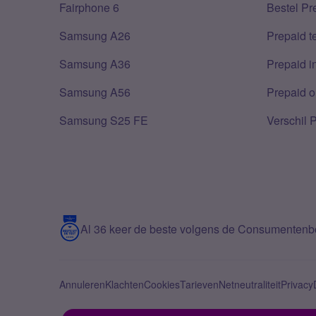
Fairphone 6
Bestel Pr
Samsung A26
Prepaid 
Samsung A36
Prepaid i
Samsung A56
Prepaid o
Samsung S25 FE
Verschil 
Al 36 keer de beste volgens de Consumenten
Annuleren
Klachten
Cookies
Tarieven
Netneutraliteit
Privacy