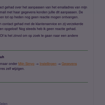
tact gehad over het aanpassen van het emailadres van mijn
email met haar gegevens konden jullie dit aanpassen. De
d en tot op heden nog geen reactie mogen ontvangen.
h contact gehad met de klantenservice en zij verzekerde
den opgelost! Nog steeds heb ik geen reactie gehad.
? Of is het zinvol om op zoek te gaan naar een andere
juh
s, maar onder
Mijn Simyo
→
Instellingen
→
Gegevens
res zelf wijzigen.
Delen