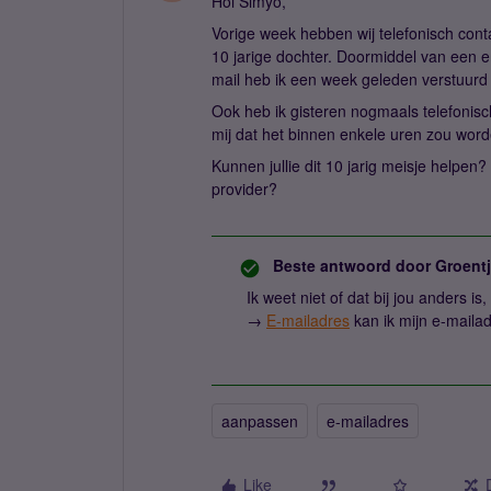
Hoi Simyo,
Vorige week hebben wij telefonisch con
10 jarige dochter. Doormiddel van een 
mail heb ik een week geleden verstuur
Ook heb ik gisteren nogmaals telefonisc
mij dat het binnen enkele uren zou wor
Kunnen jullie dit 10 jarig meisje helpen
provider?
Beste antwoord door
Groent
Ik weet niet of dat bij jou anders i
→
E-mailadres
kan ik mijn e-mailad
aanpassen
e-mailadres
Like