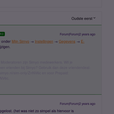
Oudste eerst
Forum|Forum|2 years ago
RD
ar onder
Mijn Simyo
→
Instellingen
→
Gegevens
→
E-
jzigen.
 Moderatoren zijn Simyo medewerkers. Wil je
geen vrienden bij Simyo? Gebruik dan deze vriendendeal-
l.simyo.nl/sim-only/ZnNV6c en voor Prepaid:
nNV6c.
Forum|Forum|2 years ago
pgelost. (het was niet zo simpel als hiervoor is