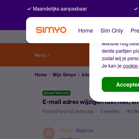
Maandelijks aanpasbaar
De coo
Home
Sim Only
Pre
Wij gebruiken co
website nog beter
derde partijen p
Menu
zodat wij je pers
Je kan je
cookie-
Home
Mijn Simyo
Inloggen en wachtwoord
Accepte
BEANTWOORD
E-mail adres wijzigen lukt niet, e
Forum|Forum|2 years ago
3 reacties
163 B
RikEmi
Beginner
R