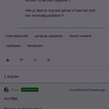
kunnen zo worden opgelost :)
Heb je daarna nog last gehad of was het echt
een eenmalig probleem?
internetbundel
opnieuw opstarten
slecht netwerk
vastlopen
herstarten
1 reactie
Dries
Forum|Forum|12 years ago
ANTWOORD
Hoi PBM,
Welkom op het forum! :)