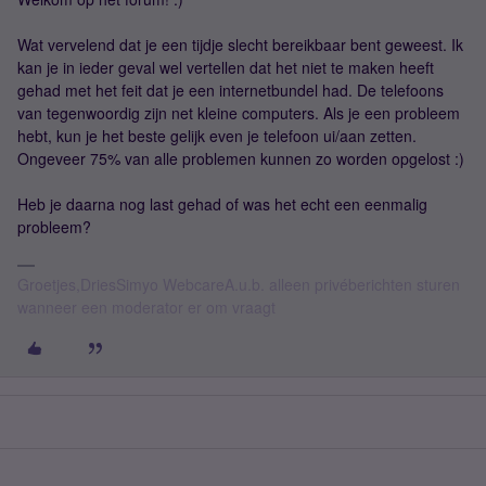
Wat vervelend dat je een tijdje slecht bereikbaar bent geweest. Ik
kan je in ieder geval wel vertellen dat het niet te maken heeft
gehad met het feit dat je een internetbundel had. De telefoons
van tegenwoordig zijn net kleine computers. Als je een probleem
hebt, kun je het beste gelijk even je telefoon ui/aan zetten.
Ongeveer 75% van alle problemen kunnen zo worden opgelost :)
Heb je daarna nog last gehad of was het echt een eenmalig
probleem?
Groetjes,DriesSimyo WebcareA.u.b. alleen privéberichten sturen
wanneer een moderator er om vraagt