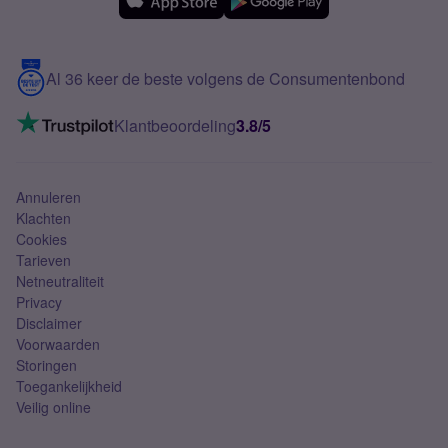
Samsung
Meerdere nummers
Samsung S25 FE
Blog
5G internet
Contact
Al 36 keer de beste volgens de Consumentenbond
Mobiel internet
VoLTE 4G bellen
Klantbeoordeling
3.8/5
Mobiel abonnement
Simkaart
Annuleren
Klachten
Cookies
Tarieven
Netneutraliteit
Privacy
Disclaimer
Voorwaarden
Storingen
Toegankelijkheid
Veilig online