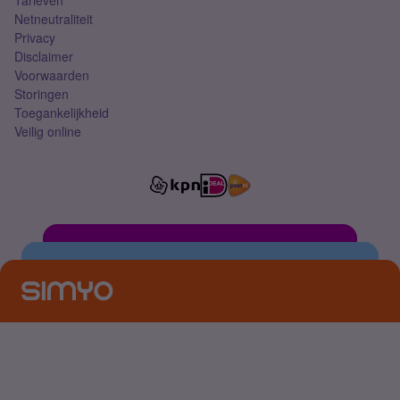
Netneutraliteit
Privacy
Disclaimer
Voorwaarden
Storingen
Toegankelijkheid
Veilig online