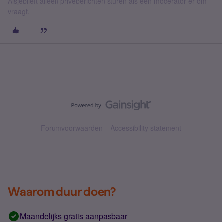
Alsjeblieft alleen privéberichten sturen als een moderator er om
vraagt.
Forumvoorwaarden
Accessibility statement
Waarom duur doen?
Maandelijks gratis aanpasbaar