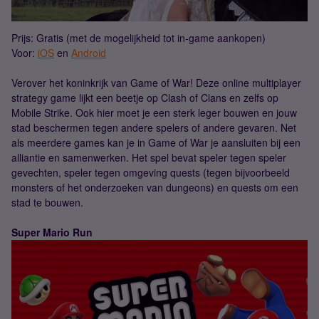
Prijs: Gratis (met de mogelijkheid tot in-game aankopen)
Voor:
iOS
en
Android
Verover het koninkrijk van Game of War! Deze online multiplayer
strategy game lijkt een beetje op Clash of Clans en zelfs op
Mobile Strike. Ook hier moet je een sterk leger bouwen en jouw
stad beschermen tegen andere spelers of andere gevaren. Net
als meerdere games kan je in Game of War je aansluiten bij een
alliantie en samenwerken. Het spel bevat speler tegen speler
gevechten, speler tegen omgeving quests (tegen bijvoorbeeld
monsters of het onderzoeken van dungeons) en quests om een
stad te bouwen.
Super Mario Run