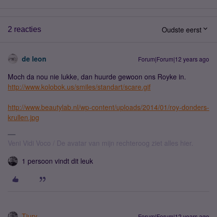
Oudste eerst
2 reacties
de leon
Forum|Forum|12 years ago
Moch da nou nie lukke, dan huurde gewoon ons Royke in.
http://www.kolobok.us/smiles/standart/scare.gif
http://www.beautylab.nl/wp-content/uploads/2014/01/roy-donders-
krullen.jpg
Veni Vidi Voco / De avatar van mijn rechteroog ziet alles hier.
1 persoon vindt dit leuk
Tiury
Forum|Forum|12 years ago