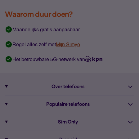
Waarom duur doen?
Maandelijks gratis aanpasbaar
Regel alles zelf met
Mijn Simyo
Het betrouwbare 5G-netwerk van
Over telefoons
Abonnement met telefoon
Populaire telefoons
Informatie over telefoons
Pixel 10
Sim Only
Alle telefoons
Pixel 9a
Sim Only