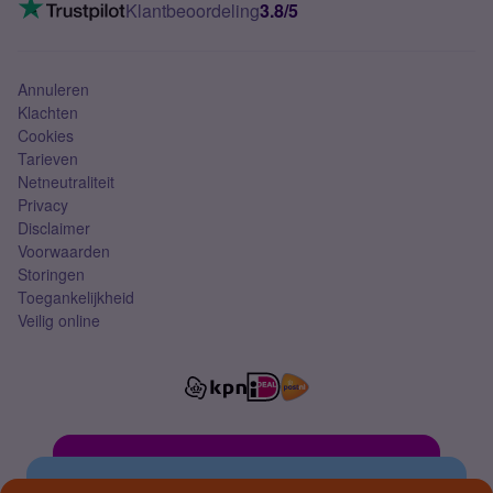
VoLTE 4G bellen
Klantbeoordeling
3.8/5
Mobiel abonnement
Simkaart
Annuleren
Klachten
Cookies
Tarieven
Netneutraliteit
Privacy
Disclaimer
Voorwaarden
Storingen
Toegankelijkheid
Veilig online