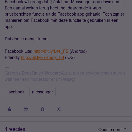
Facebook wil graag dat jij óók haar Messenger app downloadt.
Een aantal weken terug heeft het daarom de in-app
privéberichten functie uit de Facebook app gehaald. Toch zijn er
manieren om Facebook mét deze functie te gebruiken in één
app.
Dat doe je namelijk met:
Facebook Lite:
http://bit.ly/Lite_FB
(Android)
Friendly
http://bit.ly/Friendly_FB
(iOS)
Groetjes,DriesSimyo WebcareA.u.b. alleen privéberichten sturen
wanneer een moderator er om vraagt
facebook
messenger
Oudste eerst
4 reacties