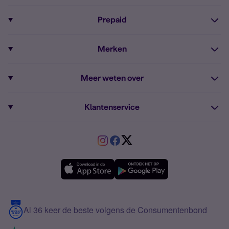
Pixel 9a
Sim Only
Prepaid
iPhone 16
Sim Only internet
Prepaid
iPhone 16e
Merken
Onbeperkt bellen
Bestel Prepaid simkaart
iPhone 15
Apple
Zakelijk Sim Only abonnement
Meer weten over
Prepaid tegoed opwaarderen
iPhone 14 Refurbished
Fairphone
Sim Only maandelijks opzegbaar
Dual sim
Prepaid internet van Simyo
Fairphone 6
Klantenservice
Google
Sim Only voor studenten
Buitenland
Prepaid onbeperkt internet
Samsung A26
Service
HMD
Sim Only alleen bellen
VriendenDeal
Verschil Prepaid en Sim Only
Samsung A36
Forum
OPPO
Simyo Compleet
eSIM
Samsung A56
Over Simyo
Samsung
Meerdere nummers
Samsung S25 FE
Blog
5G internet
Contact
Al 36 keer de beste volgens de Consumentenbond
Mobiel internet