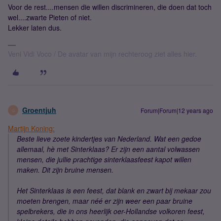
Voor de rest....mensen die willen discrimineren, die doen dat toch
wel....zwarte Pieten of niet.
Lekker laten dus.
Veni Vidi Voco / De avatar van mijn rechteroog ziet alles hier.
Groentjuh
Forum|Forum|12 years ago
G
Mar
tij
n K
oni
ng:
Beste lieve zoete kindertjes van Nederland. Wat een gedoe
allemaal, hè met Sinterklaas? Er zijn een aantal volwassen
mensen, die jullie prachtige sinterklaasfeest kapot willen
maken. Dit zijn bruine mensen.
Het Sinterklaas is een feest, dat blank en zwart bij mekaar zou
moeten brengen, maar néé er zijn weer een paar bruine
spelbrekers, die in ons heerlijk oer-Hollandse volkoren feest,