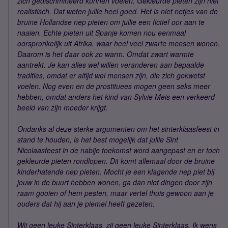
zich gediscrimineerd kunnen voelen. Gekleurde pieten zijn niet
realistisch. Dat weten jullie heel goed. Het is niet netjes van de
bruine Hollandse nep pieten om jullie een fictief oor aan te
naaien. Echte pieten uit Spanje komen nou eenmaal
oorspronkelijk uit Afrika, waar heel veel zwarte mensen wonen.
Daarom is het daar ook zo warm. Omdat zwart warmte
aantrekt. Je kan alles wel willen veranderen aan bepaalde
tradities, omdat er altijd wel mensen zijn, die zich gekwetst
voelen. Nog even en de prostituees mogen geen seks meer
hebben, omdat anders het kind van Sylvie Meis een verkeerd
beeld van zijn moeder krijgt.
Ondanks al deze sterke argumenten om het sinterklaasfeest in
stand te houden, is het best mogelijk dat jullie Sint
Nicolaasfeest in de nabije toekomst word aangepast en er toch
gekleurde pieten rondlopen. Dit komt allemaal door de bruine
kinderhatende nep pieten. Mocht je een klagende nep piet bij
jouw in de buurt hebben wonen, ga dan niet dingen door zijn
raam gooien of hem pesten, maar vertel thuis gewoon aan je
ouders dat hij aan je piemel heeft gezeten.
Wij geen leuke Sinterklaas, zij geen leuke Sinterklaas. Ik wens