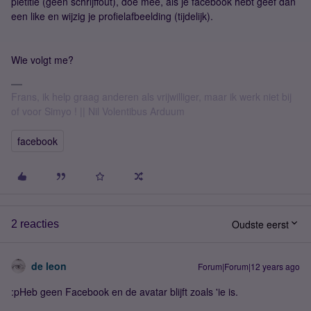
pietitie (geen schrijffout), doe mee, als je facebook hebt geef dan
een like en wijzig je profielafbeelding (tijdelijk).
Wie volgt me?
Frans, ik help graag anderen als vrijwilliger, maar ik werk niet bij
of voor Simyo ! || Nil Volentibus Arduum
facebook
Oudste eerst
2 reacties
de leon
Forum|Forum|12 years ago
:pHeb geen Facebook en de avatar blijft zoals 'ie is.