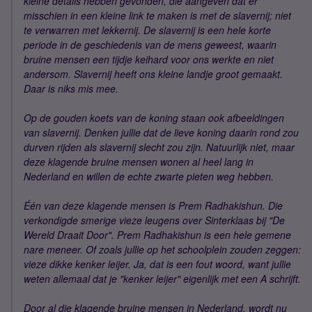
kleine details hebben gevonden, die aangeven dat er
misschien in een kleine link te maken is met de slavernij; niet
te verwarren met lekkernij. De slavernij is een hele korte
periode in de geschiedenis van de mens geweest, waarin
bruine mensen een tijdje keihard voor ons werkte en niet
andersom. Slavernij heeft ons kleine landje groot gemaakt.
Daar is niks mis mee.
Op de gouden koets van de koning staan ook afbeeldingen
van slavernij. Denken jullie dat de lieve koning daarin rond zou
durven rijden als slavernij slecht zou zijn. Natuurlijk niet, maar
deze klagende bruine mensen wonen al heel lang in
Nederland en willen de echte zwarte pieten weg hebben.
Één van deze klagende mensen is Prem Radhakishun. Die
verkondigde smerige vieze leugens over Sinterklaas bij "De
Wereld Draait Door". Prem Radhakishun is een hele gemene
nare meneer. Of zoals jullie op het schoolplein zouden zeggen:
vieze dikke kenker leijer. Ja, dat is een fout woord, want jullie
weten allemaal dat je "kenker leijer" eigenlijk met een A schrijft.
Door al die klagende bruine mensen in Nederland, wordt nu