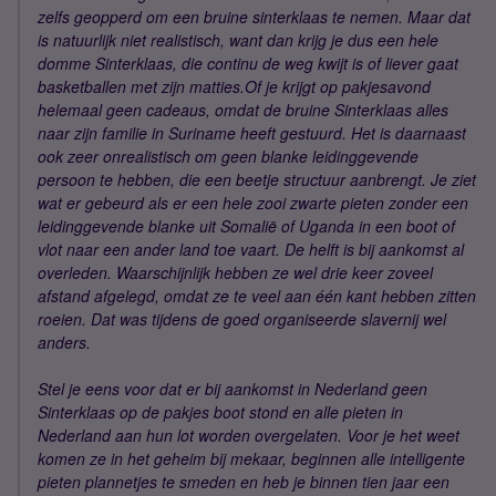
zelfs geopperd om een bruine sinterklaas te nemen. Maar dat
is natuurlijk niet realistisch, want dan krijg je dus een hele
domme Sinterklaas, die continu de weg kwijt is of liever gaat
basketballen met zijn matties.Of je krijgt op pakjesavond
helemaal geen cadeaus, omdat de bruine Sinterklaas alles
naar zijn familie in Suriname heeft gestuurd. Het is daarnaast
ook zeer onrealistisch om geen blanke leidinggevende
persoon te hebben, die een beetje structuur aanbrengt. Je ziet
wat er gebeurd als er een hele zooi zwarte pieten zonder een
leidinggevende blanke uit Somalië of Uganda in een boot of
vlot naar een ander land toe vaart. De helft is bij aankomst al
overleden. Waarschijnlijk hebben ze wel drie keer zoveel
afstand afgelegd, omdat ze te veel aan één kant hebben zitten
roeien. Dat was tijdens de goed organiseerde slavernij wel
anders.
Stel je eens voor dat er bij aankomst in Nederland geen
Sinterklaas op de pakjes boot stond en alle pieten in
Nederland aan hun lot worden overgelaten. Voor je het weet
komen ze in het geheim bij mekaar, beginnen alle intelligente
pieten plannetjes te smeden en heb je binnen tien jaar een