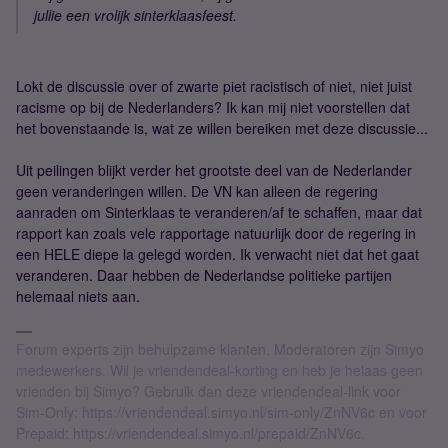
jullie een vrolijk sinterklaasfeest.
Lokt de discussie over of zwarte piet racistisch of niet, niet juist
racisme op bij de Nederlanders? Ik kan mij niet voorstellen dat
het bovenstaande is, wat ze willen bereiken met deze discussie...
Uit peilingen blijkt verder het grootste deel van de Nederlander
geen veranderingen willen. De VN kan alleen de regering
aanraden om Sinterklaas te veranderen/af te schaffen, maar dat
rapport kan zoals vele rapportage natuurlijk door de regering in
een HELE diepe la gelegd worden. Ik verwacht niet dat het gaat
veranderen. Daar hebben de Nederlandse politieke partijen
helemaal niets aan.
Forum experts zijn behulpzame klanten. Moderatoren zijn Simyo
medewerkers. Wil je vriendendeal-korting en heb je helaas geen
vrienden bij Simyo? Gebruik dan deze vriendendeal-link voor
Sim-Only: https://vriendendeal.simyo.nl/sim-only/ZnNV6c en voor
Prepaid: https://vriendendeal.simyo.nl/prepaid/ZnNV6c.