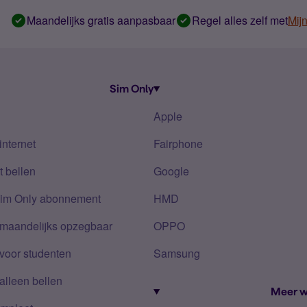
Maandelijks gratis aanpasbaar
Regel alles zelf met
Mij
Sim Only
Apple
internet
Fairphone
 bellen
Google
Sim Only abonnement
HMD
 maandelijks opzegbaar
OPPO
voor studenten
Samsung
alleen bellen
Meer w