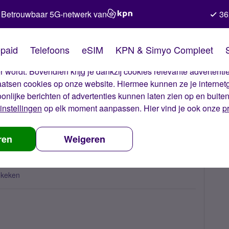
Betrouwbaar 5G-netwerk van
36
kies van Simyo
paid
Telefoons
eSIM
KPN & Simyo Compleet
okies op onze website. Met deze cookies zorgen wij ervoor dat j
 wordt. Bovendien krijg je dankzij cookies relevante advertentie
laatsen cookies op onze website. Hiermee kunnen ze je internet
oonlijke berichten of advertenties kunnen laten zien op en buite
instellingen
op elk moment aanpassen. Hier vind je ook onze
p
s Simyo Social Team
ren
Weigeren
ekeken