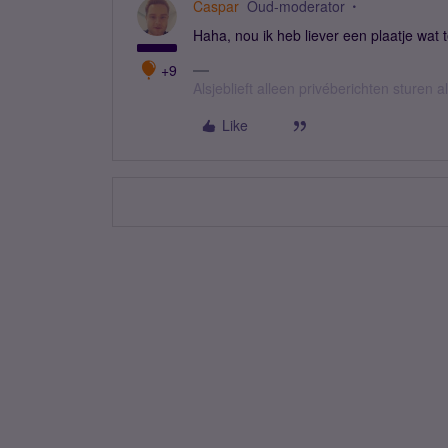
Caspar
Oud-moderator
Haha, nou ik heb liever een plaatje wat 
+9
Alsjeblieft alleen privéberichten sturen
Like