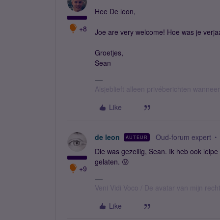
Hee De leon,
+8
Joe are very welcome! Hoe was je verja
Groetjes,
Sean
Alsjeblieft alleen privéberichten wanne
Like
de leon
Oud-forum expert
AUTEUR
Die was gezellig, Sean. Ik heb ook leipe
gelaten. 😛
+9
Veni Vidi Voco / De avatar van mijn recht
Like