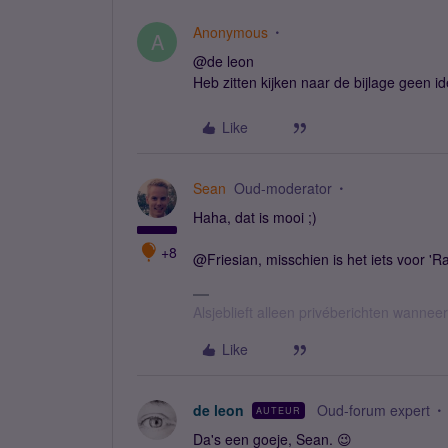
Anonymous
A
@de leon
Heb zitten kijken naar de bijlage geen id
Like
Sean
Oud-moderator
Haha, dat is mooi ;)
+8
@Friesian, misschien is het iets voor 'Ra
Alsjeblieft alleen privéberichten wanne
Like
de leon
Oud-forum expert
AUTEUR
Da's een goeje, Sean. 😉