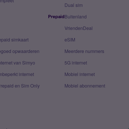
mpleet
Dual sim
Buitenland
Prepaid
VriendenDeal
epaid simkaart
eSIM
tegoed opwaarderen
Meerdere nummers
nternet van Simyo
5G internet
nbeperkt internet
Mobiel internet
Prepaid en Sim Only
Mobiel abonnement