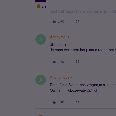
+9
Veni Vidi Voco / De avatar van mijn recht
Like
Anonymous
A
@de leon
Je moet wel eerst het plaatje raden om a
Like
Anonymous
A
Eerst ff die Sjangnees vragen,miskien da
Owhja..... R.Lozewatel:S;);):P
Like