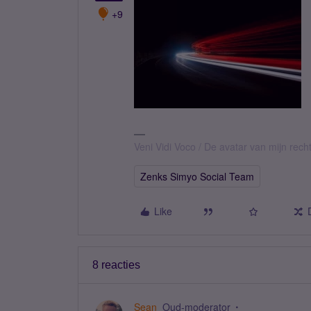
+9
Veni Vidi Voco / De avatar van mijn recht
Zenks Simyo Social Team
Like
8 reacties
Sean
Oud-moderator