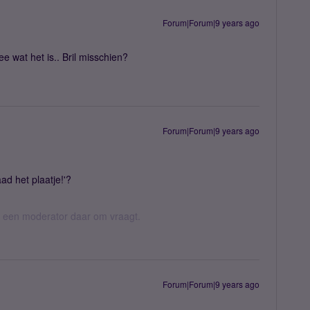
Forum|Forum|9 years ago
ee wat het is.. Bril misschien?
Forum|Forum|9 years ago
ad het plaatje!'?
er een moderator daar om vraagt.
Forum|Forum|9 years ago