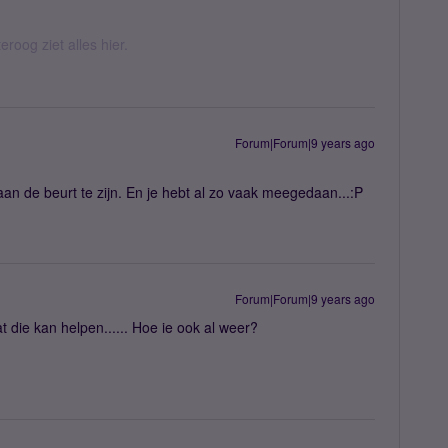
eroog ziet alles hier.
Forum|Forum|9 years ago
an de beurt te zijn. En je hebt al zo vaak meegedaan...:P
Forum|Forum|9 years ago
t die kan helpen...... Hoe ie ook al weer?