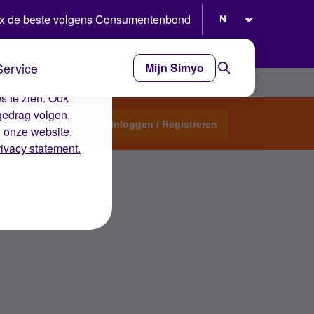
Selecteer taal
x de beste volgens Consumentenbond
Service
Mijn Simyo
e ervaring op de
s te zien. Ook
gedrag volgen,
Start een topic
Inloggen / Registreren
n onze website.
rivacy statement.