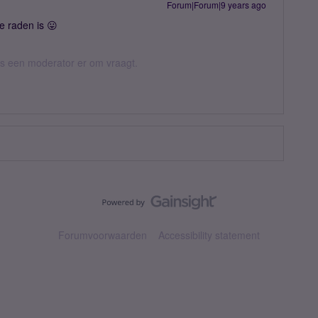
Forum|Forum|9 years ago
te raden is 😛
 als een moderator er om vraagt.
Forumvoorwaarden
Accessibility statement