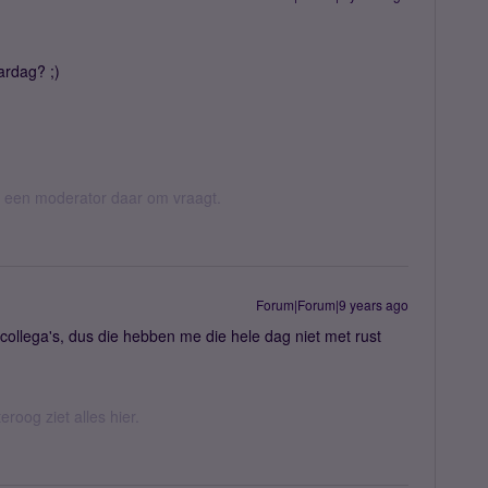
ardag? ;)
er een moderator daar om vraagt.
Forum|Forum|9 years ago
 collega's, dus die hebben me die hele dag niet met rust
eroog ziet alles hier.