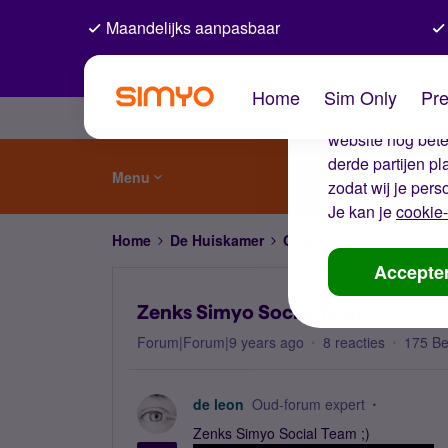
Maandelijks aanpasbaar
De coo
Home
Sim Only
Pre
Wij gebruiken co
website nog beter
derde partijen p
Menu
zodat wij je pers
Je kan je
cookie-
Home
De Huiskamer
Gewoon gezellig
Zenk
Accepte
Zenks Simyo Social Team
Forum|Forum|9 years ago
8 reacties
175 B
de leon
Oud-forum expert
Zenks Simyo Social Team ;)