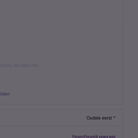
eroog ziet alles hier.
Delen
Oudste eerst
Forum|Forum|9 years ago