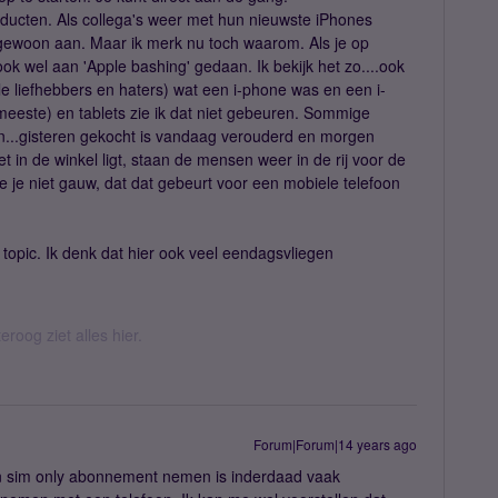
oducten. Als collega's weer met hun nieuwste iPhones
gewoon aan. Maar ik merk nu toch waarom. Als je op
 ook wel aan 'Apple bashing' gedaan. Ik bekijk het zo....ook
e liefhebbers en haters) wat een i-phone was en een i-
meeste) en tablets zie ik dat niet gebeuren. Sommige
n...gisteren gekocht is vandaag verouderd en morgen
 in de winkel ligt, staan de mensen weer in de rij voor de
ie je niet gauw, dat dat gebeurt voor een mobiele telefoon
topic. Ik denk dat hier ook veel eendagsvliegen
eroog ziet alles hier.
Forum|Forum|14 years ago
en sim only abonnement nemen is inderdaad vaak