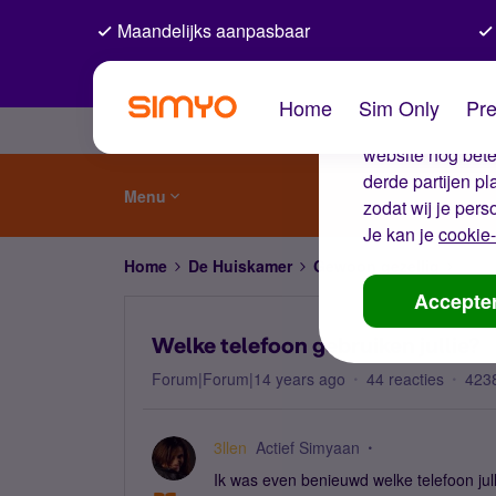
Maandelijks aanpasbaar
De coo
Home
Sim Only
Pre
Wij gebruiken co
website nog beter
derde partijen p
Menu
zodat wij je pers
Je kan je
cookie-
Home
De Huiskamer
Gewoon gezellig
Welke
Accepte
Welke telefoon gebruiken jullie?
Forum|Forum|14 years ago
44 reacties
423
3llen
Actief Simyaan
Ik was even benieuwd welke telefoon jul