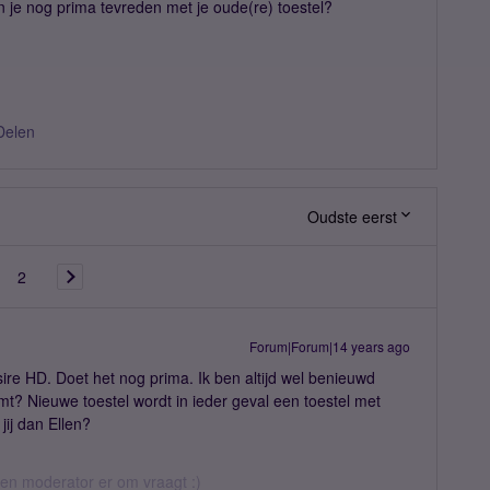
n je nog prima tevreden met je oude(re) toestel?
Delen
Oudste eerst
2
Forum|Forum|14 years ago
sire HD. Doet het nog prima. Ik ben altijd wel benieuwd
mt? Nieuwe toestel wordt in ieder geval een toestel met
jij dan Ellen?
 een moderator er om vraagt :)