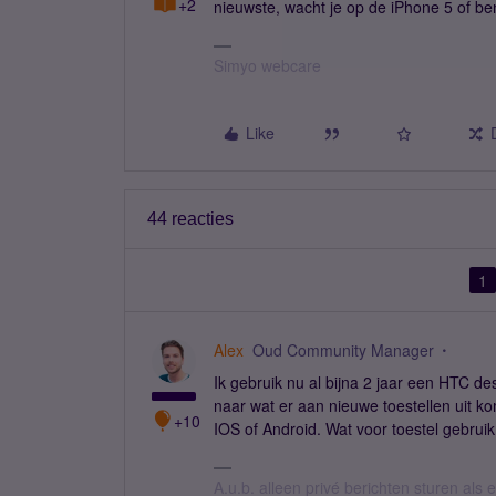
+2
nieuwste, wacht je op de iPhone 5 of be
Simyo webcare
Like
44 reacties
1
Alex
Oud Community Manager
Ik gebruik nu al bijna 2 jaar een HTC de
naar wat er aan nieuwe toestellen uit ko
+10
IOS of Android. Wat voor toestel gebruik 
A.u.b. alleen privé berichten sturen als