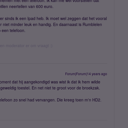
emen met een telefoon. Ik kan me wel voorstellen dat
illen neertellen van 600 euro.
er sinds ik een Ipad heb. Ik moet wel zeggen dat het vooral
er niet minder leuk en handig. En daarnaast is Rumblelen
 een telefoon.
 een moderator er om vraagt :)
Forum|Forum|14 years ago
ent dat hij aangekondigd was wist ik dat ik hem wilde
weldig toestel. En net niet te groot voor de broekzak.
 telefoon zo snel had vervangen. Die kreeg toen m'n HD2.