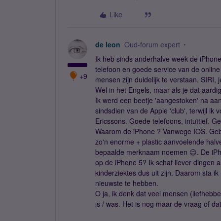
Like
de leon
Oud-forum expert
Ik heb sinds anderhalve week de iPhone
telefoon en goede service van de onlin
+9
mensen zijn duidelijk te verstaan. SIRI, 
Wel in het Engels, maar als je dat aardi
Ik werd een beetje 'aangestoken' na aa
sindsdien van de Apple 'club', terwijl ik 
Ericssons. Goede telefoons, intuïtief. G
Waarom de iPhone ? Vanwege IOS. Gebrui
zo'n enorme + plastic aanvoelende halve 
bepaalde merknaam noemen 😉. De iPho
op de iPhone 5? Ik schaf liever dingen a
kinderziektes dus uit zijn. Daarom sta ik
nieuwste te hebben.
O ja, ik denk dat veel mensen (liefhebb
is / was. Het is nog maar de vraag of d