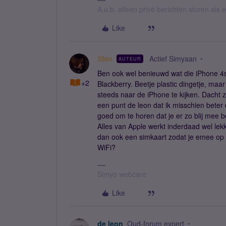
A.u.b. alleen privé berichten sturen als
Like
3llen
Actief Simyaan
AUTEUR
Ben ook wel benieuwd wat die iPhone 4s 
+2
Blackberry. Beetje plastic dingetje, maar
steeds naar de iPhone te kijken. Dacht 
een punt de leon dat ik misschien beter
goed om te horen dat je er zo blij mee be
Alles van Apple werkt inderdaad wel lekke
dan ook een simkaart zodat je emee op i
WiFi?
Simyo webcare
Like
de leon
Oud-forum expert