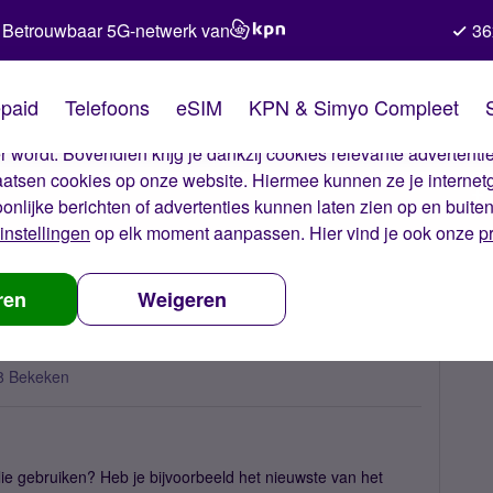
Betrouwbaar 5G-netwerk van
36
kies van Simyo
paid
Telefoons
eSIM
KPN & Simyo Compleet
okies op onze website. Met deze cookies zorgen wij ervoor dat j
 wordt. Bovendien krijg je dankzij cookies relevante advertentie
laatsen cookies op onze website. Hiermee kunnen ze je internet
oonlijke berichten of advertenties kunnen laten zien op en buite
instellingen
op elk moment aanpassen. Hier vind je ook onze
p
 telefoon gebruiken jullie?
ren
Weigeren
8 Bekeken
lie gebruiken? Heb je bijvoorbeeld het nieuwste van het