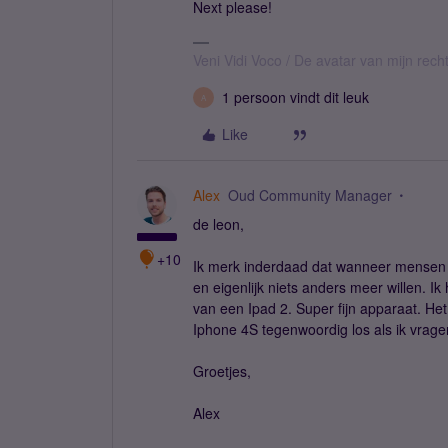
Next please!
Veni Vidi Voco / De avatar van mijn recht
1 persoon vindt dit leuk
A
Like
Alex
Oud Community Manager
de leon,
+10
Ik merk inderdaad dat wanneer mensen 
en eigenlijk niets anders meer willen. Ik
van een Ipad 2. Super fijn apparaat. Het
Iphone 4S tegenwoordig los als ik vrage
Groetjes,
Alex