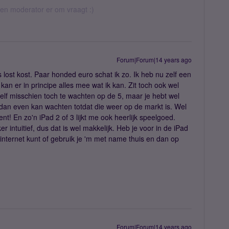
 een moderator er om vraagt :)
Forum|Forum|14 years ago
lost kost. Paar honded euro schat ik zo. Ik heb nu zelf een
 kan er in principe alles mee wat ik kan. Zit toch ook wel
zelf misschien toch te wachten op de 5, maar je hebt wel
 dan even kan wachten totdat die weer op de markt is. Wel
nt! En zo'n iPad 2 of 3 lijkt me ook heerlijk speelgoed.
r intuitief, dus dat is wel makkelijk. Heb je voor in de iPad
nternet kunt of gebruik je 'm met name thuis en dan op
Forum|Forum|14 years ago