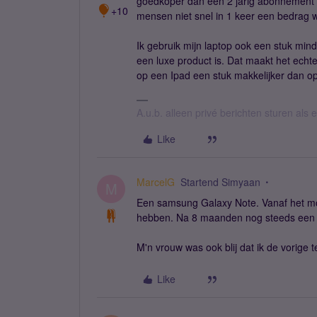
goedkoper dan een 2 jarig abonnement n
+10
mensen niet snel in 1 keer een bedrag w
Ik gebruik mijn laptop ook een stuk mind
een luxe product is. Dat maakt het echt
op een Ipad een stuk makkelijker dan op
A.u.b. alleen privé berichten sturen als
Like
MarcelG
Startend Simyaan
M
Een samsung Galaxy Note. Vanaf het mom
hebben. Na 8 maanden nog steeds een ge
M'n vrouw was ook blij dat ik de vorige
Like