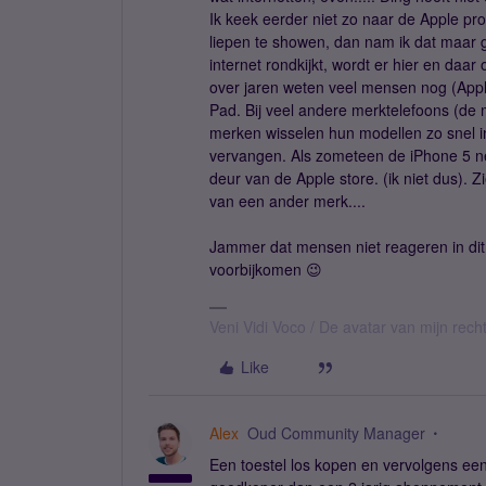
Ik keek eerder niet zo naar de Apple pr
liepen te showen, dan nam ik dat maar 
internet rondkijkt, wordt er hier en daar
over jaren weten veel mensen nog (Appl
Pad. Bij veel andere merktelefoons (de 
merken wisselen hun modellen zo snel i
vervangen. Als zometeen de iPhone 5 net
deur van de Apple store. (ik niet dus). Z
van een ander merk....
Jammer dat mensen niet reageren in dit 
voorbijkomen 😉
Veni Vidi Voco / De avatar van mijn recht
Like
Alex
Oud Community Manager
Een toestel los kopen en vervolgens e