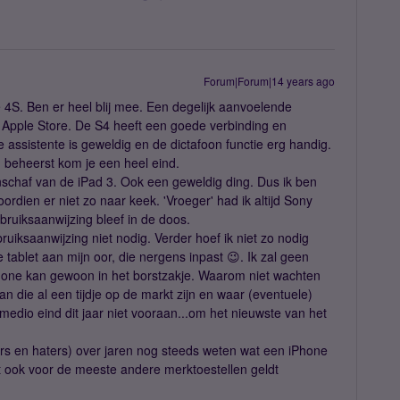
Forum|Forum|14 years ago
 4S. Ben er heel blij mee. Een degelijk aanvoelende
e Apple Store. De S4 heeft een goede verbinding en
je assistente is geweldig en de dictafoon functie erg handig.
g beheerst kom je een heel eind.
nschaf van de iPad 3. Ook een geweldig ding. Dus ik ben
voordien er niet zo naar keek. 'Vroeger' had ik altijd Sony
ebruiksaanwijzing bleef in de doos.
ksaanwijzing niet nodig. Verder hoef ik niet zo nodig
tablet aan mijn oor, die nergens inpast 😉. Ik zal geen
ne kan gewoon in het borstzakje. Waarom niet wachten
an die al een tijdje op de markt zijn en waar (eventuele)
 medio eind dit jaar niet vooraan...om het nieuwste van het
ers en haters) over jaren nog steeds weten wat een iPhone
at ook voor de meeste andere merktoestellen geldt