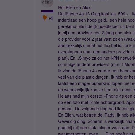
Hoi Ellen en Alex,
De iPhone 4s 16 Gieg kost los  599,- . I
+9
inderdaad een hoop geld...een hele hoop 
gerekend uiteindelijk goedkoper uit ben
je bij een provider een 2-jarig abo afsl
die provider voor 2 jaar vast zit en (va
aantrekkelijk omdat het flexibel is. Je 
overstappen naar een andere provider me
plan). En...Simyo zit op het KPN netwe
sommige andere providers (m.n. t-Mobil
Ik vind de iPhone 4s verder een handzame
veel van die plastic dingen. Ik heb er he
laatst een mager puberkind lopen met ee
en waarschijnlijk kon ze hem niet eens 
Helaas had mijn eerste i-Phone 4s een o
op een foto met lichte achtergrond. Appl
gedaan. De volgende dag had ik een glo
En Ellen, wat betreft de iPad3. Ik heb 
Geweldig ding. Scherm is werkelijk haar
gaat bij mij een stuk minder vaak aan. D
wat internetten, even..... Ding hoeft niet