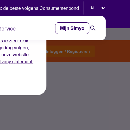
Selecteer taal
x de beste volgens Consumentenbond
Service
Mijn Simyo
e ervaring op de
s te zien. Ook
gedrag volgen,
Start een topic
Inloggen / Registreren
n onze website.
rivacy statement.