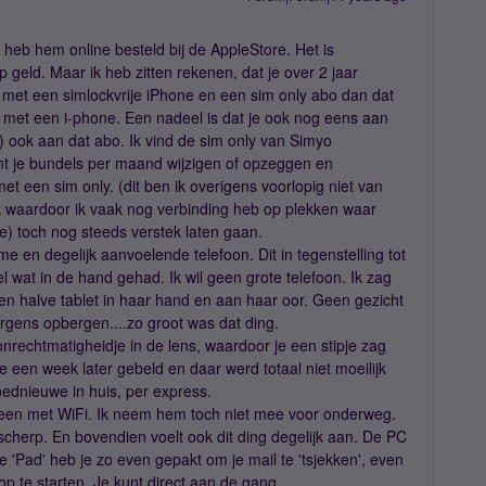
k heb hem online besteld bij de AppleStore. Het is
geld. Maar ik heb zitten rekenen, dat je over 2 jaar
t met een simlockvrije iPhone en een sim only abo dan dat
uit met een i-phone. Een nadeel is dat je ook nog eens aan
ak) ook aan dat abo. Ik vind de sim only van Simyo
kunt je bundels per maand wijzigen of opzeggen en
t een sim only. (dit ben ik overigens voorlopig niet van
rk waardoor ik vaak nog verbinding heb op plekken waar
e) toch nog steeds verstek laten gaan.
 en degelijk aanvoelende telefoon. Dit in tegenstelling tot
el wat in de hand gehad. Ik wil geen grote telefoon. Ik zag
n halve tablet in haar hand en aan haar oor. Geen gezicht
ergens opbergen....zo groot was dat ding.
nrechtmatigheidje in de lens, waardoor je een stipje zag
e een week later gebeld en daar werd totaal niet moeilijk
ednieuwe in huis, per express.
alleen met WiFi. Ik neem hem toch niet mee voor onderweg.
scherp. En bovendien voelt ook dit ding degelijk aan. De PC
e 'Pad' heb je zo even gepakt om je mail te 'tsjekken', even
 op te starten. Je kunt direct aan de gang.